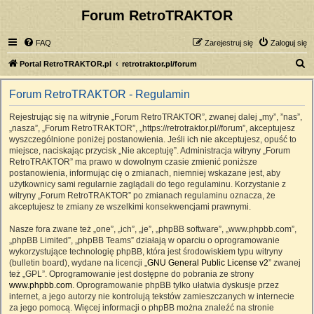
Forum RetroTRAKTOR
FAQ
Zarejestruj się
Zaloguj się
S
Portal RetroTRAKTOR.pl
retrotraktor.pl/forum
z
Forum RetroTRAKTOR - Regulamin
u
k
Rejestrując się na witrynie „Forum RetroTRAKTOR”, zwanej dalej „my”, ”nas”,
„nasza”, „Forum RetroTRAKTOR”, „https://retrotraktor.pl//forum”, akceptujesz
a
wyszczególnione poniżej postanowienia. Jeśli ich nie akceptujesz, opuść to
j
miejsce, naciskając przycisk „Nie akceptuję”. Administracja witryny „Forum
RetroTRAKTOR” ma prawo w dowolnym czasie zmienić poniższe
postanowienia, informując cię o zmianach, niemniej wskazane jest, aby
użytkownicy sami regularnie zaglądali do tego regulaminu. Korzystanie z
witryny „Forum RetroTRAKTOR” po zmianach regulaminu oznacza, że
akceptujesz te zmiany ze wszelkimi konsekwencjami prawnymi.
Nasze fora zwane też „one”, „ich”, „je”, „phpBB software”, „www.phpbb.com”,
„phpBB Limited”, „phpBB Teams” działają w oparciu o oprogramowanie
wykorzystujące technologię phpBB, która jest środowiskiem typu witryny
(bulletin board), wydane na licencji „
GNU General Public License v2
” zwanej
też „GPL”. Oprogramowanie jest dostępne do pobrania ze strony
www.phpbb.com
. Oprogramowanie phpBB tylko ułatwia dyskusje przez
internet, a jego autorzy nie kontrolują tekstów zamieszczanych w internecie
za jego pomocą. Więcej informacji o phpBB można znaleźć na stronie