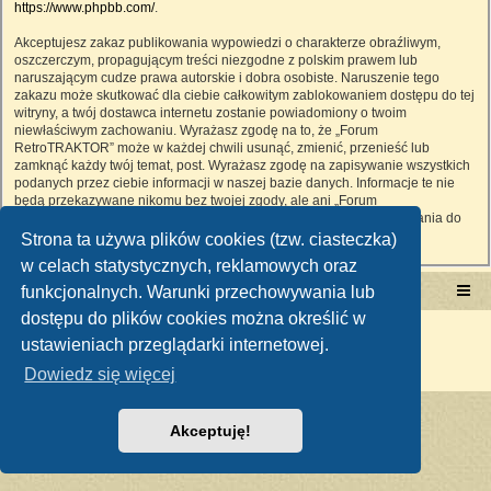
https://www.phpbb.com/
.
Akceptujesz zakaz publikowania wypowiedzi o charakterze obraźliwym,
oszczerczym, propagującym treści niezgodne z polskim prawem lub
naruszającym cudze prawa autorskie i dobra osobiste. Naruszenie tego
zakazu może skutkować dla ciebie całkowitym zablokowaniem dostępu do tej
witryny, a twój dostawca internetu zostanie powiadomiony o twoim
niewłaściwym zachowaniu. Wyrażasz zgodę na to, że „Forum
RetroTRAKTOR” może w każdej chwili usunąć, zmienić, przenieść lub
zamknąć każdy twój temat, post. Wyrażasz zgodę na zapisywanie wszystkich
podanych przez ciebie informacji w naszej bazie danych. Informacje te nie
będą przekazywane nikomu bez twojej zgody, ale ani „Forum
RetroTRAKTOR”, ani phpBB nie ponosi odpowiedzialności za włamania do
witryny, podczas których może dojść do kradzieży danych.
Strona ta używa plików cookies (tzw. ciasteczka)
w celach statystycznych, reklamowych oraz
funkcjonalnych. Warunki przechowywania lub
Portal RetroTRAKTOR.pl
retrotraktor.pl/forum
dostępu do plików cookies można określić w
Technologię dostarcza
phpBB
® Forum Software © phpBB Limited
ustawieniach przeglądarki internetowej.
Polski pakiet językowy dostarcza
phpBB.pl
Zasady ochrony danych osobowych
|
Regulamin
Dowiedz się więcej
Akceptuję!