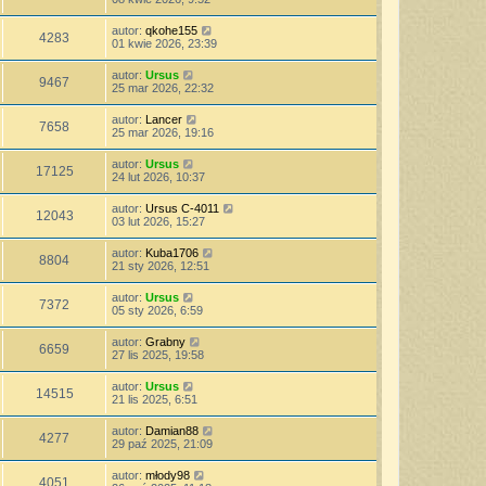
autor:
qkohe155
4283
01 kwie 2026, 23:39
autor:
Ursus
9467
25 mar 2026, 22:32
autor:
Lancer
7658
25 mar 2026, 19:16
autor:
Ursus
17125
24 lut 2026, 10:37
autor:
Ursus C-4011
12043
03 lut 2026, 15:27
autor:
Kuba1706
8804
21 sty 2026, 12:51
autor:
Ursus
7372
05 sty 2026, 6:59
autor:
Grabny
6659
27 lis 2025, 19:58
autor:
Ursus
14515
21 lis 2025, 6:51
autor:
Damian88
4277
29 paź 2025, 21:09
autor:
młody98
4051