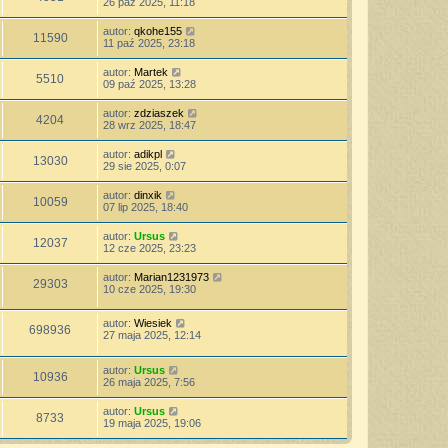
26 paź 2025, 11:18
autor:
qkohe155
11590
11 paź 2025, 23:18
autor:
Martek
5510
09 paź 2025, 13:28
autor:
zdziaszek
4204
28 wrz 2025, 18:47
autor:
adikpl
13030
29 sie 2025, 0:07
autor:
dinxik
10059
07 lip 2025, 18:40
autor:
Ursus
12037
12 cze 2025, 23:23
autor:
Marian1231973
29303
10 cze 2025, 19:30
autor:
Wiesiek
698936
27 maja 2025, 12:14
autor:
Ursus
10936
26 maja 2025, 7:56
autor:
Ursus
8733
19 maja 2025, 19:06