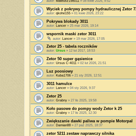
autor:
Mateusz198011
»
08 kwie 2026, 9:52
Wyciek z pokrywy pompy hydraulicznej Zetor 72
autor:
qkohe155
»
01 kwie 2026, 23:22
Pokrywa blokady 3011
autor:
Lancer
»
25 mar 2026, 19:14
wspornik maski zetor 3011
autor:
Lancer
»
19 mar 2026, 17:05
Zetor 25 - tabela roczników
autor:
Ursus
»
12 lut 2017, 18:53
Zetor 50 super gąsienice
autor:
Ursus C-4011
»
02 lut 2026, 21:51
Luz poosiowy
autor:
Kuba1706
»
21 sty 2026, 12:51
3011 hamulce
autor:
Lancer
»
04 sty 2026, 9:37
Zetor 25
autor:
Grabny
»
27 lis 2025, 19:58
Koło pasowe do pompy wody Zetor k 25
autor:
Grabny
»
17 lis 2025, 12:30
Zwiększanie dawki paliwa w pompie Motorpal
autor:
Damian88
»
27 paź 2025, 18:37
zetor 5211 zestaw naprawczy silnika