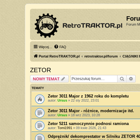
For
Forum Mi
Więcej…
FAQ
Portal RetroTRAKTOR.pl
retrotraktor.pl/forum
CIĄGNIKI
ZETOR
Szukaj
Wy
NOWY TEMAT
TEMATY
Zetor 3011 Major z 1962 roku do kompletu
autor:
Ursus
»
22 sty 2022, 23:01
Zetor 3011 Major - różnice, modernizacje itd.
autor:
Ursus
»
18 wrz 2023, 10:28
Zetor 5211 samoczynnie podnosi ramiona
autor:
Tomi1991
»
09 kwie 2026, 21:43
Odprężnik/ dekomprestator w Silniku ZETOR 4