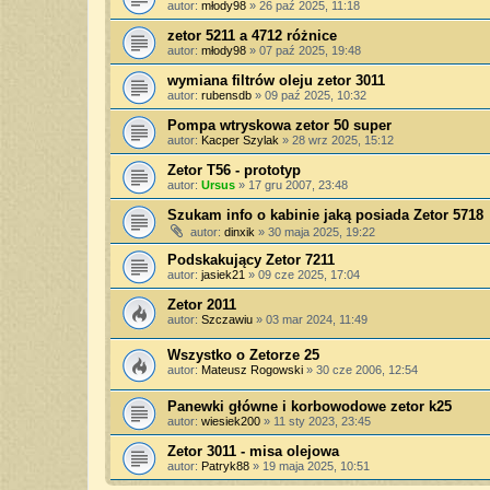
autor:
młody98
»
26 paź 2025, 11:18
zetor 5211 a 4712 różnice
autor:
młody98
»
07 paź 2025, 19:48
wymiana filtrów oleju zetor 3011
autor:
rubensdb
»
09 paź 2025, 10:32
Pompa wtryskowa zetor 50 super
autor:
Kacper Szylak
»
28 wrz 2025, 15:12
Zetor T56 - prototyp
autor:
Ursus
»
17 gru 2007, 23:48
Szukam info o kabinie jaką posiada Zetor 5718
autor:
dinxik
»
30 maja 2025, 19:22
Podskakujący Zetor 7211
autor:
jasiek21
»
09 cze 2025, 17:04
Zetor 2011
autor:
Szczawiu
»
03 mar 2024, 11:49
Wszystko o Zetorze 25
autor:
Mateusz Rogowski
»
30 cze 2006, 12:54
Panewki główne i korbowodowe zetor k25
autor:
wiesiek200
»
11 sty 2023, 23:45
Zetor 3011 - misa olejowa
autor:
Patryk88
»
19 maja 2025, 10:51