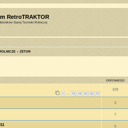
um RetroTRAKTOR
łośników Starej Techniki Rolniczej
 ROLNICZE
ZETOR
szukiwanie zaawansowane
ODPOWIEDZI
329
1
13
14
15
16
17
…
3
7
011
0