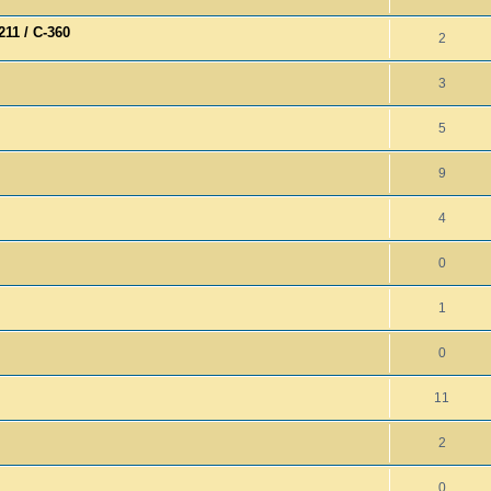
11 / C-360
2
3
5
9
4
0
1
0
11
2
0