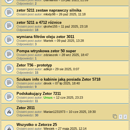
Odpowiedzi:
2
zetor 5211 zestaw naprawczy silnika
Ostatni post autor:
młody98
«
26 paź 2025, 11:18
zetor 5211 a 4712 różnice
Ostatni post autor:
qkohe155
«
11 paź 2025, 23:18
Odpowiedzi:
18
wymiana filtrów oleju zetor 3011
Ostatni post autor:
Martek
«
09 paź 2025, 13:28
Odpowiedzi:
3
Pompa wtryskowa zetor 50 super
Ostatni post autor:
zdziaszek
«
28 wrz 2025, 18:47
Odpowiedzi:
1
Zetor T56 - prototyp
Ostatni post autor:
adikpl
«
29 sie 2025, 0:07
Odpowiedzi:
15
Szukam info o kabinie jaką posiada Zetor 5718
Ostatni post autor:
dinxik
«
07 lip 2025, 18:40
Odpowiedzi:
9
Podskakujący Zetor 7211
Ostatni post autor:
Ursus
«
12 cze 2025, 23:23
Odpowiedzi:
11
Zetor 2011
Ostatni post autor:
Marian1231973
«
10 cze 2025, 19:30
Odpowiedzi:
30
1
2
Wszystko o Zetorze 25
Ostatni post autor:
Wiesiek
«
27 maja 2025, 12:14