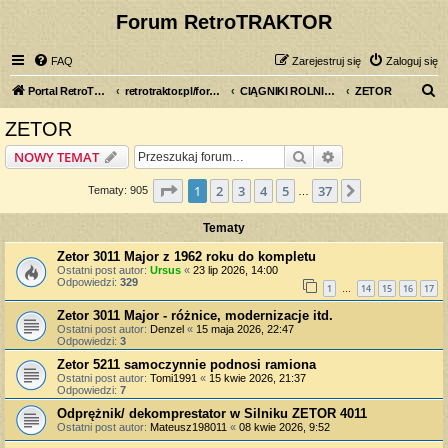
Forum RetroTRAKTOR
FAQ
Zarejestruj się
Zaloguj się
S
Portal RetroTRAKTOR.pl
retrotraktor.pl/forum
CIĄGNIKI ROLNICZE
ZETOR
z
ZETOR
u
Szukaj
Wyszukiwanie z
NOWY TEMAT
k
a
Strona
1
z
37
1
2
3
4
5
37
Następna
Tematy: 905
…
j
Tematy
Zetor 3011 Major z 1962 roku do kompletu
Ostatni post autor:
Ursus
«
23 lip 2026, 14:00
Odpowiedzi:
329
1
14
15
16
17
…
Zetor 3011 Major - różnice, modernizacje itd.
Ostatni post autor:
Denzel
«
15 maja 2026, 22:47
Odpowiedzi:
3
Zetor 5211 samoczynnie podnosi ramiona
Ostatni post autor:
Tomi1991
«
15 kwie 2026, 21:37
Odpowiedzi:
7
Odprężnik/ dekomprestator w Silniku ZETOR 4011
Ostatni post autor:
Mateusz198011
«
08 kwie 2026, 9:52