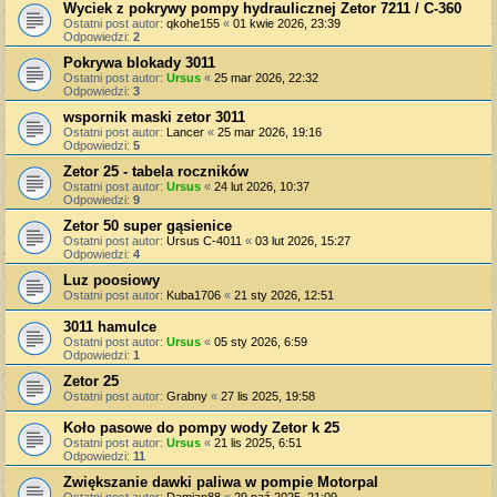
Wyciek z pokrywy pompy hydraulicznej Zetor 7211 / C-360
Ostatni post autor:
qkohe155
«
01 kwie 2026, 23:39
Odpowiedzi:
2
Pokrywa blokady 3011
Ostatni post autor:
Ursus
«
25 mar 2026, 22:32
Odpowiedzi:
3
wspornik maski zetor 3011
Ostatni post autor:
Lancer
«
25 mar 2026, 19:16
Odpowiedzi:
5
Zetor 25 - tabela roczników
Ostatni post autor:
Ursus
«
24 lut 2026, 10:37
Odpowiedzi:
9
Zetor 50 super gąsienice
Ostatni post autor:
Ursus C-4011
«
03 lut 2026, 15:27
Odpowiedzi:
4
Luz poosiowy
Ostatni post autor:
Kuba1706
«
21 sty 2026, 12:51
3011 hamulce
Ostatni post autor:
Ursus
«
05 sty 2026, 6:59
Odpowiedzi:
1
Zetor 25
Ostatni post autor:
Grabny
«
27 lis 2025, 19:58
Koło pasowe do pompy wody Zetor k 25
Ostatni post autor:
Ursus
«
21 lis 2025, 6:51
Odpowiedzi:
11
Zwiększanie dawki paliwa w pompie Motorpal
Ostatni post autor:
Damian88
«
29 paź 2025, 21:09