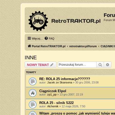
For
Forum Mi
Więcej…
FAQ
Portal RetroTRAKTOR.pl
retrotraktor.pl/forum
CIĄGNIKI
INNE
Szukaj
Wy
NOWY TEMAT
TEMATY
RE: ROLA 25 informacje??????
autor:
Jacek ze Skansena
»
30 gru 2006, 23:08
Ciągniczek Elpol
autor:
zp1_pp
»
13 gru 2007, 22:19
ROLA 25 - silnik S222
autor:
Alchemik
»
12 maja 2026, 7:50
Witam ,proszę o pomoc ,jak wymienić tuleje wal