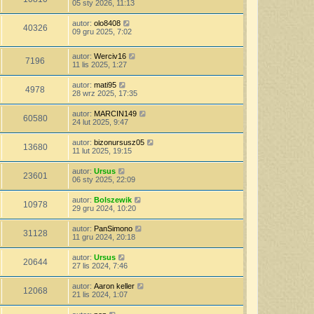
05 sty 2026, 11:13
autor:
olo8408
40326
09 gru 2025, 7:02
autor:
Werciv16
7196
11 lis 2025, 1:27
autor:
mati95
4978
28 wrz 2025, 17:35
autor:
MARCIN149
60580
24 lut 2025, 9:47
autor:
bizonursusz05
13680
11 lut 2025, 19:15
autor:
Ursus
23601
06 sty 2025, 22:09
autor:
Bolszewik
10978
29 gru 2024, 10:20
autor:
PanSimono
31128
11 gru 2024, 20:18
autor:
Ursus
20644
27 lis 2024, 7:46
autor:
Aaron keller
12068
21 lis 2024, 1:07