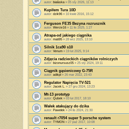
autor:
bialaska
»
05 sty 2026, 11:13
Kupiłem Tura 10D
autor:
dzik96
»
10 kwie 2016, 15:12
Ferguson FE35 Bezyna rozrusznik
autor:
Werciv16
»
11 lis 2025, 1:27
Atrapa-od jakiego ciągnika
autor:
mati95
»
28 wrz 2025, 13:10
Silnik 1ca90 s10
autor:
Venum
»
19 lut 2025, 9:14
Zdjęcia radzieckich ciągników rolniczych
autor:
bizonursusz05
»
25 sty 2024, 19:11
Ciągnik gąsienicowy G-75R
autor:
adikpl
»
26 mar 2022, 23:43
Regulator Napięcia TV-521
autor:
Jacek L.
»
27 gru 2024, 13:23
Mt-13 prototyp
autor:
Qubek
»
03 lut 2017, 18:10
Wałek atakujący do dzika
autor:
Pawełek
»
24 lis 2024, 21:30
renault r7054 super 5 porsche system
autor:
TYMON
»
27 paź 2017, 10:08