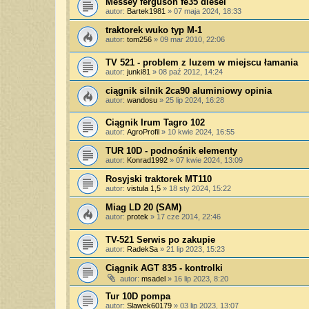
Messey ferguson fe35 diesel
autor:
Bartek1981
»
07 maja 2024, 18:33
traktorek wuko typ M-1
autor:
tom256
»
09 mar 2010, 22:06
TV 521 - problem z luzem w miejscu łamania
autor:
junki81
»
08 paź 2012, 14:24
ciągnik silnik 2ca90 aluminiowy opinia
autor:
wandosu
»
25 lip 2024, 16:28
Ciągnik Irum Tagro 102
autor:
AgroProfil
»
10 kwie 2024, 16:55
TUR 10D - podnośnik elementy
autor:
Konrad1992
»
07 kwie 2024, 13:09
Rosyjski traktorek МТ110
autor:
vistula 1,5
»
18 sty 2024, 15:22
Miag LD 20 (SAM)
autor:
protek
»
17 cze 2014, 22:46
TV-521 Serwis po zakupie
autor:
RadekSa
»
21 lip 2023, 15:23
Ciągnik AGT 835 - kontrolki
autor:
msadel
»
16 lip 2023, 8:20
Tur 10D pompa
autor:
Slawek60179
»
03 lip 2023, 13:07