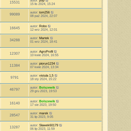
autor:
pop
15531
15 lis 2024, 15:24
autor:
tom256
99089
08 paź 2024, 22:07
autor:
Robo
16645
12 wrz 2024, 12:01
autor:
Martek
34288
01 wrz 2024, 18:41
autor:
AgroProfil
12307
10 kwie 2024, 16:55
autor:
piorun1234
11384
07 kwie 2024, 13:34
autor:
vistula 1,5
9791
18 sty 2024, 15:22
autor:
Bolszewik
46797
29 gru 2023, 19:53
autor:
Bolszewik
16140
17 sie 2023, 19:50
autor:
marek
28547
31 lip 2023, 9:05
autor:
Slawek60179
13287
06 lip 2023, 11:59