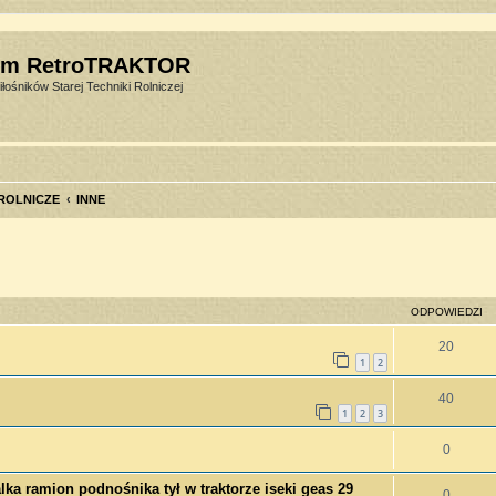
um RetroTRAKTOR
łośników Starej Techniki Rolniczej
 ROLNICZE
INNE
szukiwanie zaawansowane
ODPOWIEDZI
20
1
2
40
1
2
3
0
ka ramion podnośnika tył w traktorze iseki geas 29
0