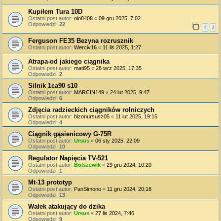
Kupiłem Tura 10D
Ostatni post autor:
olo8408
«
09 gru 2025, 7:02
Odpowiedzi:
22
1
2
Ferguson FE35 Bezyna rozrusznik
Ostatni post autor:
Werciv16
«
11 lis 2025, 1:27
Atrapa-od jakiego ciągnika
Ostatni post autor:
mati95
«
28 wrz 2025, 17:35
Odpowiedzi:
2
Silnik 1ca90 s10
Ostatni post autor:
MARCIN149
«
24 lut 2025, 9:47
Odpowiedzi:
6
Zdjęcia radzieckich ciągników rolniczych
Ostatni post autor:
bizonursusz05
«
11 lut 2025, 19:15
Odpowiedzi:
4
Ciągnik gąsienicowy G-75R
Ostatni post autor:
Ursus
«
06 sty 2025, 22:09
Odpowiedzi:
10
Regulator Napięcia TV-521
Ostatni post autor:
Bolszewik
«
29 gru 2024, 10:20
Odpowiedzi:
1
Mt-13 prototyp
Ostatni post autor:
PanSimono
«
11 gru 2024, 20:18
Odpowiedzi:
13
Wałek atakujący do dzika
Ostatni post autor:
Ursus
«
27 lis 2024, 7:46
Odpowiedzi:
9