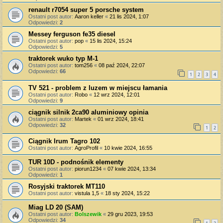
renault r7054 super 5 porsche system
Ostatni post autor:
Aaron keller
«
21 lis 2024, 1:07
Odpowiedzi:
2
Messey ferguson fe35 diesel
Ostatni post autor:
pop
«
15 lis 2024, 15:24
Odpowiedzi:
5
traktorek wuko typ M-1
Ostatni post autor:
tom256
«
08 paź 2024, 22:07
Odpowiedzi:
66
1
2
3
4
TV 521 - problem z luzem w miejscu łamania
Ostatni post autor:
Robo
«
12 wrz 2024, 12:01
Odpowiedzi:
9
ciągnik silnik 2ca90 aluminiowy opinia
Ostatni post autor:
Martek
«
01 wrz 2024, 18:41
Odpowiedzi:
32
1
2
Ciągnik Irum Tagro 102
Ostatni post autor:
AgroProfil
«
10 kwie 2024, 16:55
TUR 10D - podnośnik elementy
Ostatni post autor:
piorun1234
«
07 kwie 2024, 13:34
Odpowiedzi:
1
Rosyjski traktorek МТ110
Ostatni post autor:
vistula 1,5
«
18 sty 2024, 15:22
Miag LD 20 (SAM)
Ostatni post autor:
Bolszewik
«
29 gru 2023, 19:53
Odpowiedzi:
34