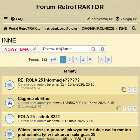
Forum RetroTRAKTOR
FAQ
Zarejestruj się
Zaloguj się
S
Portal RetroTRAKTOR.pl
retrotraktor.pl/forum
CIĄGNIKI ROLNICZE
INNE
z
INNE
u
Szukaj
Wyszukiwanie z
NOWY TEMAT
k
a
Strona
1
z
8
1
2
3
4
5
8
Następna
Tematy: 192
…
j
Tematy
RE: ROLA 25 informacje??????
Ostatni post autor:
bergman31
«
10 lip 2026, 20:18
Odpowiedzi:
20
1
2
Ciągniczek Elpol
Ostatni post autor:
jan-nowak12345678901
«
19 cze 2026, 5:45
Odpowiedzi:
40
1
2
3
ROLA 25 - silnik S222
Ostatni post autor:
Alchemik
«
12 maja 2026, 7:50
Witam ,proszę o pomoc ,jak wymienić tuleje walka ramion
podnośnika tył w traktorze iseki geas 29
Ostatni post autor:
bialaska
«
05 sty 2026, 11:13