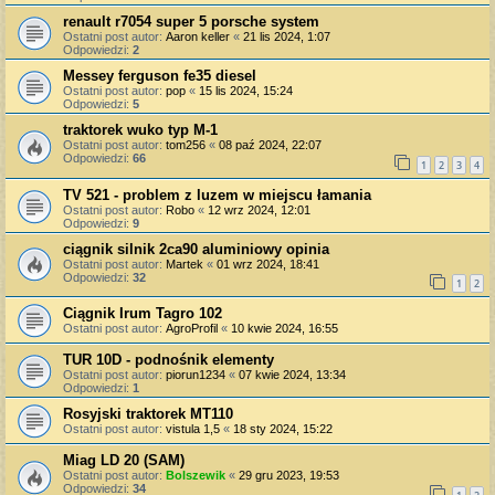
renault r7054 super 5 porsche system
Ostatni post autor:
Aaron keller
«
21 lis 2024, 1:07
Odpowiedzi:
2
Messey ferguson fe35 diesel
Ostatni post autor:
pop
«
15 lis 2024, 15:24
Odpowiedzi:
5
traktorek wuko typ M-1
Ostatni post autor:
tom256
«
08 paź 2024, 22:07
Odpowiedzi:
66
1
2
3
4
TV 521 - problem z luzem w miejscu łamania
Ostatni post autor:
Robo
«
12 wrz 2024, 12:01
Odpowiedzi:
9
ciągnik silnik 2ca90 aluminiowy opinia
Ostatni post autor:
Martek
«
01 wrz 2024, 18:41
Odpowiedzi:
32
1
2
Ciągnik Irum Tagro 102
Ostatni post autor:
AgroProfil
«
10 kwie 2024, 16:55
TUR 10D - podnośnik elementy
Ostatni post autor:
piorun1234
«
07 kwie 2024, 13:34
Odpowiedzi:
1
Rosyjski traktorek МТ110
Ostatni post autor:
vistula 1,5
«
18 sty 2024, 15:22
Miag LD 20 (SAM)
Ostatni post autor:
Bolszewik
«
29 gru 2023, 19:53
Odpowiedzi:
34