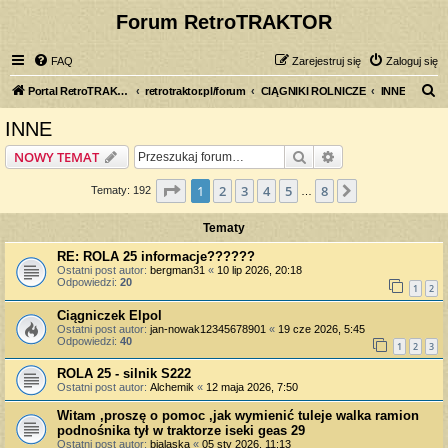
Forum RetroTRAKTOR
FAQ
Zarejestruj się
Zaloguj się
S
Portal RetroTRAKTOR.pl
retrotraktor.pl/forum
CIĄGNIKI ROLNICZE
INNE
z
INNE
u
Szukaj
Wyszukiwanie z
NOWY TEMAT
k
a
Strona
1
z
8
1
2
3
4
5
8
Następna
Tematy: 192
…
j
Tematy
RE: ROLA 25 informacje??????
Ostatni post autor:
bergman31
«
10 lip 2026, 20:18
Odpowiedzi:
20
1
2
Ciągniczek Elpol
Ostatni post autor:
jan-nowak12345678901
«
19 cze 2026, 5:45
Odpowiedzi:
40
1
2
3
ROLA 25 - silnik S222
Ostatni post autor:
Alchemik
«
12 maja 2026, 7:50
Witam ,proszę o pomoc ,jak wymienić tuleje walka ramion
podnośnika tył w traktorze iseki geas 29
Ostatni post autor:
bialaska
«
05 sty 2026, 11:13