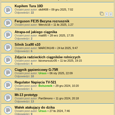
Kupiłem Tura 10D
Ostatni post autor:
olo8408
«
09 gru 2025, 7:02
Odpowiedzi:
22
1
2
Ferguson FE35 Bezyna rozrusznik
Ostatni post autor:
Werciv16
«
11 lis 2025, 1:27
Atrapa-od jakiego ciągnika
Ostatni post autor:
mati95
«
28 wrz 2025, 17:35
Odpowiedzi:
2
Silnik 1ca90 s10
Ostatni post autor:
MARCIN149
«
24 lut 2025, 9:47
Odpowiedzi:
6
Zdjęcia radzieckich ciągników rolniczych
Ostatni post autor:
bizonursusz05
«
11 lut 2025, 19:15
Odpowiedzi:
4
Ciągnik gąsienicowy G-75R
Ostatni post autor:
Ursus
«
06 sty 2025, 22:09
Odpowiedzi:
10
Regulator Napięcia TV-521
Ostatni post autor:
Bolszewik
«
29 gru 2024, 10:20
Odpowiedzi:
1
Mt-13 prototyp
Ostatni post autor:
PanSimono
«
11 gru 2024, 20:18
Odpowiedzi:
13
Wałek atakujący do dzika
Ostatni post autor:
Ursus
«
27 lis 2024, 7:46
Odpowiedzi:
9