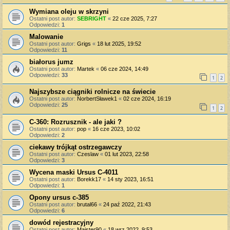
Wymiana oleju w skrzyni
Ostatni post autor:
SEBRIGHT
«
22 cze 2025, 7:27
Odpowiedzi:
1
Malowanie
Ostatni post autor:
Grigs
«
18 lut 2025, 19:52
Odpowiedzi:
11
białorus jumz
Ostatni post autor:
Martek
«
06 cze 2024, 14:49
Odpowiedzi:
33
1
2
Najszybsze ciągniki rolnicze na świecie
Ostatni post autor:
NorbertSławek1
«
02 cze 2024, 16:19
Odpowiedzi:
25
1
2
C-360: Rozrusznik - ale jaki ?
Ostatni post autor:
pop
«
16 cze 2023, 10:02
Odpowiedzi:
2
ciekawy trójkąt ostrzegawczy
Ostatni post autor:
Czeslaw
«
01 lut 2023, 22:58
Odpowiedzi:
3
Wycena maski Ursus C-4011
Ostatni post autor:
Borekk17
«
14 sty 2023, 16:51
Odpowiedzi:
1
Opony ursus c-385
Ostatni post autor:
brutal66
«
24 paź 2022, 21:43
Odpowiedzi:
6
dowód rejestracyjny
Ostatni post autor:
Majster90
«
18 wrz 2022, 9:53