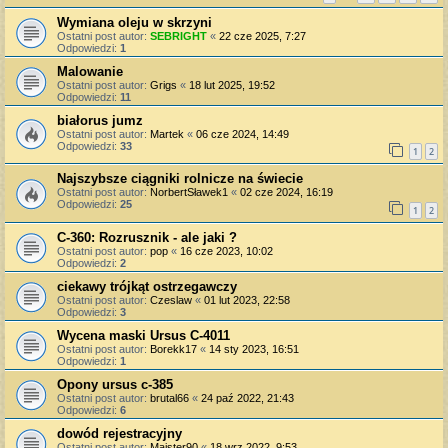
Wymiana oleju w skrzyni
Ostatni post autor:
SEBRIGHT
«
22 cze 2025, 7:27
Odpowiedzi:
1
Malowanie
Ostatni post autor:
Grigs
«
18 lut 2025, 19:52
Odpowiedzi:
11
białorus jumz
Ostatni post autor:
Martek
«
06 cze 2024, 14:49
Odpowiedzi:
33
1
2
Najszybsze ciągniki rolnicze na świecie
Ostatni post autor:
NorbertSławek1
«
02 cze 2024, 16:19
Odpowiedzi:
25
1
2
C-360: Rozrusznik - ale jaki ?
Ostatni post autor:
pop
«
16 cze 2023, 10:02
Odpowiedzi:
2
ciekawy trójkąt ostrzegawczy
Ostatni post autor:
Czeslaw
«
01 lut 2023, 22:58
Odpowiedzi:
3
Wycena maski Ursus C-4011
Ostatni post autor:
Borekk17
«
14 sty 2023, 16:51
Odpowiedzi:
1
Opony ursus c-385
Ostatni post autor:
brutal66
«
24 paź 2022, 21:43
Odpowiedzi:
6
dowód rejestracyjny
Ostatni post autor:
Majster90
«
18 wrz 2022, 9:53