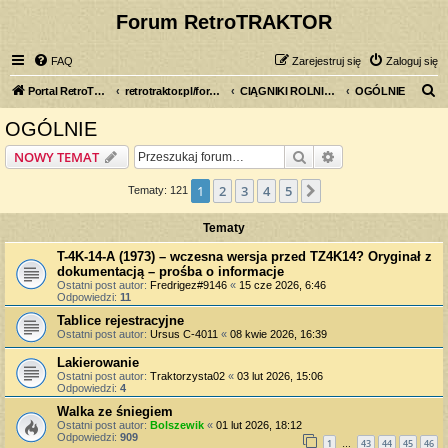
Forum RetroTRAKTOR
FAQ
Zarejestruj się
Zaloguj się
S
Portal RetroTRAKTOR.pl
retrotraktor.pl/forum
CIĄGNIKI ROLNICZE
OGÓLNIE
z
OGÓLNIE
u
Szukaj
Wyszukiwanie z
NOWY TEMAT
k
a
1
2
3
4
5
Następna
Tematy: 121
j
Tematy
T-4K-14-A (1973) – wczesna wersja przed TZ4K14? Oryginał z
dokumentacją – prośba o informacje
Ostatni post autor:
Fredrigez#9146
«
15 cze 2026, 6:46
Odpowiedzi:
11
Tablice rejestracyjne
Ostatni post autor:
Ursus C-4011
«
08 kwie 2026, 16:39
Lakierowanie
Ostatni post autor:
Traktorzysta02
«
03 lut 2026, 15:06
Odpowiedzi:
4
Walka ze śniegiem
Ostatni post autor:
Bolszewik
«
01 lut 2026, 18:12
Odpowiedzi:
909
1
43
44
45
46
…