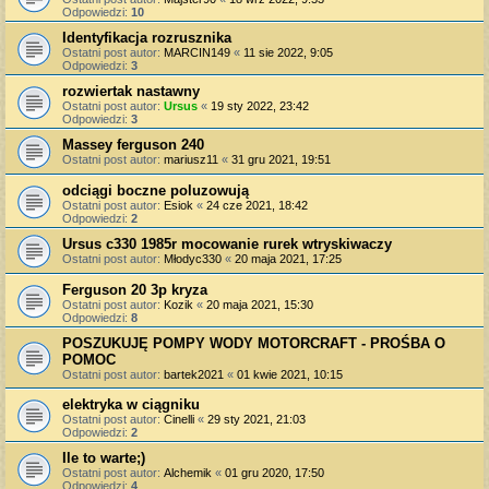
Odpowiedzi:
10
Identyfikacja rozrusznika
Ostatni post autor:
MARCIN149
«
11 sie 2022, 9:05
Odpowiedzi:
3
rozwiertak nastawny
Ostatni post autor:
Ursus
«
19 sty 2022, 23:42
Odpowiedzi:
3
Massey ferguson 240
Ostatni post autor:
mariusz11
«
31 gru 2021, 19:51
odciągi boczne poluzowują
Ostatni post autor:
Esiok
«
24 cze 2021, 18:42
Odpowiedzi:
2
Ursus c330 1985r mocowanie rurek wtryskiwaczy
Ostatni post autor:
Młodyc330
«
20 maja 2021, 17:25
Ferguson 20 3p kryza
Ostatni post autor:
Kozik
«
20 maja 2021, 15:30
Odpowiedzi:
8
POSZUKUJĘ POMPY WODY MOTORCRAFT - PROŚBA O
POMOC
Ostatni post autor:
bartek2021
«
01 kwie 2021, 10:15
elektryka w ciągniku
Ostatni post autor:
Cinelli
«
29 sty 2021, 21:03
Odpowiedzi:
2
Ile to warte;)
Ostatni post autor:
Alchemik
«
01 gru 2020, 17:50
Odpowiedzi:
4