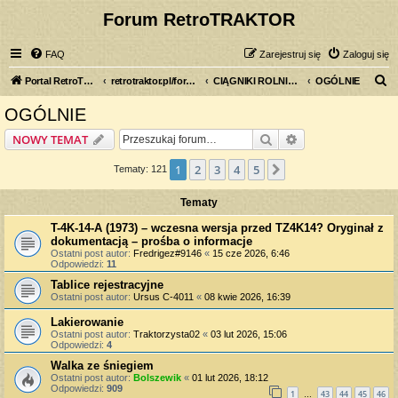
Forum RetroTRAKTOR
FAQ
Zarejestruj się
Zaloguj się
S
Portal RetroTRAKTOR.pl
retrotraktor.pl/forum
CIĄGNIKI ROLNICZE
OGÓLNIE
z
OGÓLNIE
u
Szukaj
Wyszukiwanie z
NOWY TEMAT
k
a
1
2
3
4
5
Następna
Tematy: 121
j
Tematy
T-4K-14-A (1973) – wczesna wersja przed TZ4K14? Oryginał z
dokumentacją – prośba o informacje
Ostatni post autor:
Fredrigez#9146
«
15 cze 2026, 6:46
Odpowiedzi:
11
Tablice rejestracyjne
Ostatni post autor:
Ursus C-4011
«
08 kwie 2026, 16:39
Lakierowanie
Ostatni post autor:
Traktorzysta02
«
03 lut 2026, 15:06
Odpowiedzi:
4
Walka ze śniegiem
Ostatni post autor:
Bolszewik
«
01 lut 2026, 18:12
Odpowiedzi:
909
1
43
44
45
46
…