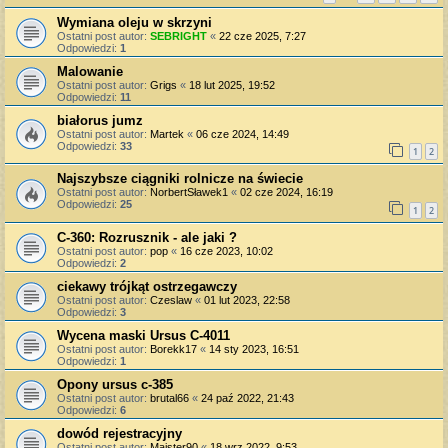
Wymiana oleju w skrzyni
Ostatni post autor:
SEBRIGHT
«
22 cze 2025, 7:27
Odpowiedzi:
1
Malowanie
Ostatni post autor:
Grigs
«
18 lut 2025, 19:52
Odpowiedzi:
11
białorus jumz
Ostatni post autor:
Martek
«
06 cze 2024, 14:49
Odpowiedzi:
33
1
2
Najszybsze ciągniki rolnicze na świecie
Ostatni post autor:
NorbertSławek1
«
02 cze 2024, 16:19
Odpowiedzi:
25
1
2
C-360: Rozrusznik - ale jaki ?
Ostatni post autor:
pop
«
16 cze 2023, 10:02
Odpowiedzi:
2
ciekawy trójkąt ostrzegawczy
Ostatni post autor:
Czeslaw
«
01 lut 2023, 22:58
Odpowiedzi:
3
Wycena maski Ursus C-4011
Ostatni post autor:
Borekk17
«
14 sty 2023, 16:51
Odpowiedzi:
1
Opony ursus c-385
Ostatni post autor:
brutal66
«
24 paź 2022, 21:43
Odpowiedzi:
6
dowód rejestracyjny
Ostatni post autor:
Majster90
«
18 wrz 2022, 9:53