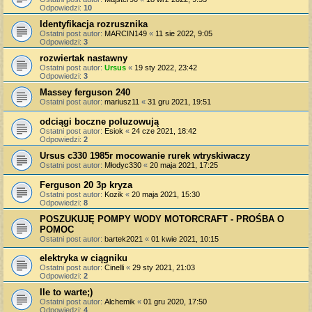
Odpowiedzi:
10
Identyfikacja rozrusznika
Ostatni post autor:
MARCIN149
«
11 sie 2022, 9:05
Odpowiedzi:
3
rozwiertak nastawny
Ostatni post autor:
Ursus
«
19 sty 2022, 23:42
Odpowiedzi:
3
Massey ferguson 240
Ostatni post autor:
mariusz11
«
31 gru 2021, 19:51
odciągi boczne poluzowują
Ostatni post autor:
Esiok
«
24 cze 2021, 18:42
Odpowiedzi:
2
Ursus c330 1985r mocowanie rurek wtryskiwaczy
Ostatni post autor:
Młodyc330
«
20 maja 2021, 17:25
Ferguson 20 3p kryza
Ostatni post autor:
Kozik
«
20 maja 2021, 15:30
Odpowiedzi:
8
POSZUKUJĘ POMPY WODY MOTORCRAFT - PROŚBA O
POMOC
Ostatni post autor:
bartek2021
«
01 kwie 2021, 10:15
elektryka w ciągniku
Ostatni post autor:
Cinelli
«
29 sty 2021, 21:03
Odpowiedzi:
2
Ile to warte;)
Ostatni post autor:
Alchemik
«
01 gru 2020, 17:50
Odpowiedzi:
4