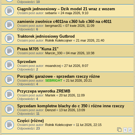
Odpowiedzi:
10
Ciągnik jednoosiowy – Dzik model 21 wraz z wozem
Ostatni post autor:
sebamx
«
24 maja 2026, 9:10
zamienie zwolnice c4011na c360 lub c360 na c4011
Ostatni post autor:
bergman31
«
07 kwie 2026, 11:09
Odpowiedzi:
6
Traktorek jedniosiowy Gutbrod
Ostatni post autor:
Rolnik Kolekcojner
«
21 mar 2026, 21:40
Prasa M705 "Kuna 21"
Ostatni post autor:
Marcin_330
«
04 mar 2026, 10:38
Sprzedam
Ostatni post autor:
moandrzej
«
27 lut 2026, 8:07
Odpowiedzi:
2
Porządki garażowe - sprzedam rzeczy różne
Ostatni post autor:
SEBRIGHT
«
21 lut 2026, 20:21
Odpowiedzi:
4
Przyczepa wywrotka ZREMB
Ostatni post autor:
Martek
«
20 lut 2026, 11:09
Odpowiedzi:
4
Sprzedam kompletne blachy do c 350 i różne inne rzeczy
Ostatni post autor:
Denzel
«
13 lut 2026, 13:09
Odpowiedzi:
11
Części (różne)
Ostatni post autor:
Rolnik Kolekcojner
«
11 lut 2026, 22:15
Odpowiedzi:
23
1
2