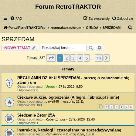
Forum RetroTRAKTOR
FAQ
Zarejestruj się
Zaloguj się
S
Portal RetroTRAKTOR.pl
retrotraktor.pl/forum
GIEŁDA
SPRZEDAM
z
SPRZEDAM
u
Szukaj
Wyszukiwanie z
NOWY TEMAT
k
a
Strona
1
z
14
1
2
3
4
5
14
Następna
Tematy: 337
…
j
Tematy
REGULAMIN DZIAŁU SPRZEDAM - proszę o zapoznanie się
zanim um
Ostatni post autor:
Ursus
«
27 lip 2022, 9:50
Odpowiedzi:
6
Ciekawe aukcje, ogłoszenia (Allegro, Tablica.pl i inne)
Ostatni post autor:
pawelll48
«
wczoraj, 21:11
Odpowiedzi:
103
1
2
3
4
5
6
Siedzenie Zetor 25A
Ostatni post autor:
RobertEmpor
«
27 lip 2026, 12:40
Odpowiedzi:
1
Instrukcje, katalogi i czasopisma na sprzedaż/wymianę
Ostatni post autor:
PanSimono
«
25 cze 2026, 13:58