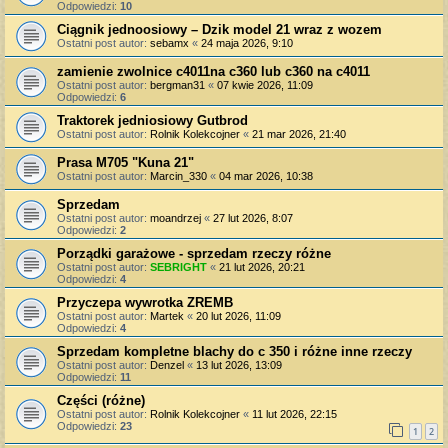
Odpowiedzi:
10
Ciągnik jednoosiowy – Dzik model 21 wraz z wozem
Ostatni post autor:
sebamx
«
24 maja 2026, 9:10
zamienie zwolnice c4011na c360 lub c360 na c4011
Ostatni post autor:
bergman31
«
07 kwie 2026, 11:09
Odpowiedzi:
6
Traktorek jedniosiowy Gutbrod
Ostatni post autor:
Rolnik Kolekcojner
«
21 mar 2026, 21:40
Prasa M705 "Kuna 21"
Ostatni post autor:
Marcin_330
«
04 mar 2026, 10:38
Sprzedam
Ostatni post autor:
moandrzej
«
27 lut 2026, 8:07
Odpowiedzi:
2
Porządki garażowe - sprzedam rzeczy różne
Ostatni post autor:
SEBRIGHT
«
21 lut 2026, 20:21
Odpowiedzi:
4
Przyczepa wywrotka ZREMB
Ostatni post autor:
Martek
«
20 lut 2026, 11:09
Odpowiedzi:
4
Sprzedam kompletne blachy do c 350 i różne inne rzeczy
Ostatni post autor:
Denzel
«
13 lut 2026, 13:09
Odpowiedzi:
11
Części (różne)
Ostatni post autor:
Rolnik Kolekcojner
«
11 lut 2026, 22:15
Odpowiedzi:
23
1
2