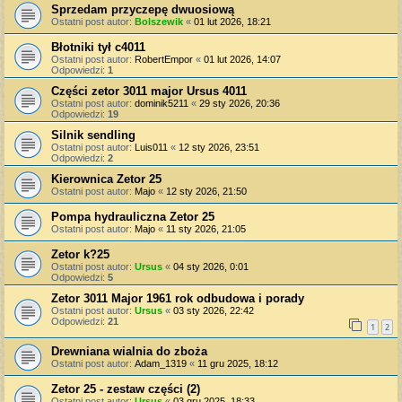
Sprzedam przyczepę dwuosiową
Ostatni post autor:
Bolszewik
«
01 lut 2026, 18:21
Błotniki tył c4011
Ostatni post autor:
RobertEmpor
«
01 lut 2026, 14:07
Odpowiedzi:
1
Części zetor 3011 major Ursus 4011
Ostatni post autor:
dominik5211
«
29 sty 2026, 20:36
Odpowiedzi:
19
Silnik sendling
Ostatni post autor:
Luis011
«
12 sty 2026, 23:51
Odpowiedzi:
2
Kierownica Zetor 25
Ostatni post autor:
Majo
«
12 sty 2026, 21:50
Pompa hydrauliczna Zetor 25
Ostatni post autor:
Majo
«
11 sty 2026, 21:05
Zetor k?25
Ostatni post autor:
Ursus
«
04 sty 2026, 0:01
Odpowiedzi:
5
Zetor 3011 Major 1961 rok odbudowa i porady
Ostatni post autor:
Ursus
«
03 sty 2026, 22:42
Odpowiedzi:
21
1
2
Drewniana wialnia do zboża
Ostatni post autor:
Adam_1319
«
11 gru 2025, 18:12
Zetor 25 - zestaw części (2)
Ostatni post autor:
Ursus
«
03 gru 2025, 18:33