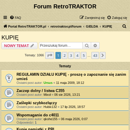
Forum RetroTRAKTOR
FAQ
Zarejestruj się
Zaloguj się
S
Portal RetroTRAKTOR.pl
retrotraktor.pl/forum
GIEŁDA
KUPIĘ
z
KUPIĘ
u
Szukaj
Wyszukiwanie z
NOWY TEMAT
k
a
Strona
1
z
43
1
2
3
4
5
43
Następna
Tematy: 1066
…
j
Tematy
REGULAMIN DZIAŁU KUPIĘ - proszę o zapoznanie się zanim
umieś
Ostatni post autor:
Ursus
«
11 maja 2009, 18:12
Zaczep dolny / listwa C355
Ostatni post autor:
Mixol
«
06 sie 2026, 13:21
Zaślepki szybkozłączy
Ostatni post autor:
Hubix132
«
17 lip 2026, 18:57
Wspomaganie do c4011
Ostatni post autor:
qkohe155
«
06 maja 2026, 0:07
Odpowiedzi:
1
Kupie pamiatki z PRL