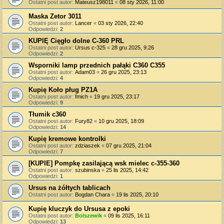
Ostatni post autor:
Mateusz198011
«
08 sty 2026, 11:00
Maska Zetor 3011
Ostatni post autor:
Lancer
«
03 sty 2026, 22:40
Odpowiedzi:
2
KUPIĘ Cięgło dolne C-360 PRL
Ostatni post autor:
Ursus c-325
«
28 gru 2025, 9:26
Odpowiedzi:
2
Wsporniki lamp przednich pałąki C360 C355
Ostatni post autor:
Adam03
«
26 gru 2025, 23:13
Odpowiedzi:
4
Kupię Koło pług PZ1A
Ostatni post autor:
fmich
«
19 gru 2025, 23:17
Odpowiedzi:
9
Tłumik c360
Ostatni post autor:
Fury82
«
10 gru 2025, 18:09
Odpowiedzi:
14
Kupię kremowe kontrolki
Ostatni post autor:
zdziaszek
«
07 gru 2025, 21:04
Odpowiedzi:
7
[KUPIE] Pompkę zasilającą wsk mielec c-355-360
Ostatni post autor:
szubinska
«
25 lis 2025, 14:42
Odpowiedzi:
1
Ursus na żółtych tablicach
Ostatni post autor:
Bogdan Chara
«
19 lis 2025, 20:10
Kupię kluczyk do Ursusa z epoki
Ostatni post autor:
Bolszewik
«
09 lis 2025, 16:11
Odpowiedzi:
13