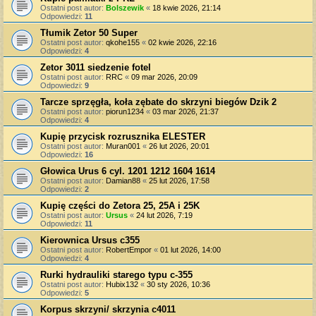
Ostatni post autor:
Bolszewik
«
18 kwie 2026, 21:14
Odpowiedzi:
11
Tłumik Zetor 50 Super
Ostatni post autor:
qkohe155
«
02 kwie 2026, 22:16
Odpowiedzi:
4
Zetor 3011 siedzenie fotel
Ostatni post autor:
RRC
«
09 mar 2026, 20:09
Odpowiedzi:
9
Tarcze sprzęgła, koła zębate do skrzyni biegów Dzik 2
Ostatni post autor:
piorun1234
«
03 mar 2026, 21:37
Odpowiedzi:
4
Kupię przycisk rozrusznika ELESTER
Ostatni post autor:
Muran001
«
26 lut 2026, 20:01
Odpowiedzi:
16
Głowica Urus 6 cyl. 1201 1212 1604 1614
Ostatni post autor:
Damian88
«
25 lut 2026, 17:58
Odpowiedzi:
2
Kupię części do Zetora 25, 25A i 25K
Ostatni post autor:
Ursus
«
24 lut 2026, 7:19
Odpowiedzi:
11
Kierownica Ursus c355
Ostatni post autor:
RobertEmpor
«
01 lut 2026, 14:00
Odpowiedzi:
4
Rurki hydrauliki starego typu c-355
Ostatni post autor:
Hubix132
«
30 sty 2026, 10:36
Odpowiedzi:
5
Korpus skrzyni/ skrzynia c4011