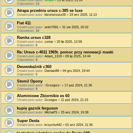
Odpowiedzi:
13
Atrapa przednia ursus c-385 se luxe
Ostatni post autor:
bizonursusz05
«
23 wrz 2025, 11:13
Fiat 411
Ostatni post autor:
anim7991
«
31 sie 2025, 20:32
Odpowiedzi:
10
Ramka ursus c328
Ostatni post autor:
zortar
«
20 lip 2025, 12:58
Odpowiedzi:
6
Re: Ursus c-4011 1969r. pomoc przy renowacji maski
Ostatni post autor:
Adam_1319
«
09 lip 2025, 14:44
Odpowiedzi:
6
Dwuwskaźnik c360
Ostatni post autor:
Damian88
«
04 gru 2024, 19:44
Odpowiedzi:
5
Stomil Opony
Ostatni post autor:
-Grzegorz-
«
17 paź 2024, 21:36
Odpowiedzi:
9
Aluminiowe Zbiornikie es 60
Ostatni post autor:
Grzegox
«
11 paź 2024, 21:23
kupię gaznik ferguson
Ostatni post autor:
Michał75
«
25 wrz 2024, 19:38
Super Dexta
Ostatni post autor:
krzychu442
«
01 wrz 2024, 11:36