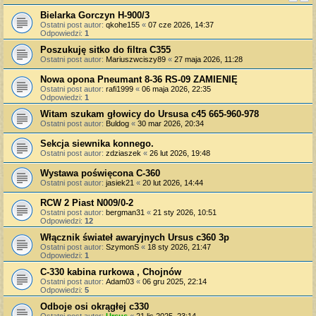
Bielarka Gorczyn H-900/3
Ostatni post autor:
qkohe155
«
07 cze 2026, 14:37
Odpowiedzi:
1
Poszukuję sitko do filtra C355
Ostatni post autor:
Mariuszwciszy89
«
27 maja 2026, 11:28
Nowa opona Pneumant 8-36 RS-09 ZAMIENIĘ
Ostatni post autor:
rafi1999
«
06 maja 2026, 22:35
Odpowiedzi:
1
Witam szukam głowicy do Ursusa c45 665-960-978
Ostatni post autor:
Buldog
«
30 mar 2026, 20:34
Sekcja siewnika konnego.
Ostatni post autor:
zdziaszek
«
26 lut 2026, 19:48
Wystawa poświęcona C-360
Ostatni post autor:
jasiek21
«
20 lut 2026, 14:44
RCW 2 Piast N009/0-2
Ostatni post autor:
bergman31
«
21 sty 2026, 10:51
Odpowiedzi:
12
Włącznik świateł awaryjnych Ursus c360 3p
Ostatni post autor:
SzymonS
«
18 sty 2026, 21:47
Odpowiedzi:
1
C-330 kabina rurkowa , Chojnów
Ostatni post autor:
Adam03
«
06 gru 2025, 22:14
Odpowiedzi:
5
Odboje osi okrągłej c330
Ostatni post autor:
Ursus
«
21 lis 2025, 23:14