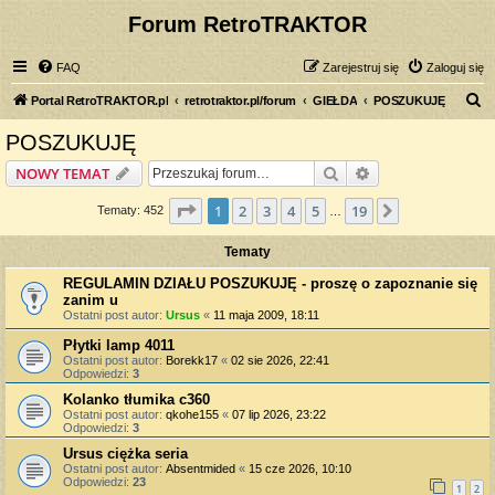
Forum RetroTRAKTOR
FAQ
Zarejestruj się
Zaloguj się
S
Portal RetroTRAKTOR.pl
retrotraktor.pl/forum
GIEŁDA
POSZUKUJĘ
z
POSZUKUJĘ
u
Szukaj
Wyszukiwanie z
NOWY TEMAT
k
a
Strona
1
z
19
1
2
3
4
5
19
Następna
Tematy: 452
…
j
Tematy
REGULAMIN DZIAŁU POSZUKUJĘ - proszę o zapoznanie się
zanim u
Ostatni post autor:
Ursus
«
11 maja 2009, 18:11
Płytki lamp 4011
Ostatni post autor:
Borekk17
«
02 sie 2026, 22:41
Odpowiedzi:
3
Kolanko tłumika c360
Ostatni post autor:
qkohe155
«
07 lip 2026, 23:22
Odpowiedzi:
3
Ursus ciężka seria
Ostatni post autor:
Absentmided
«
15 cze 2026, 10:10
Odpowiedzi:
23
1
2