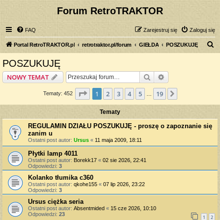
Forum RetroTRAKTOR
FAQ
Zarejestruj się
Zaloguj się
S
Portal RetroTRAKTOR.pl
retrotraktor.pl/forum
GIEŁDA
POSZUKUJĘ
z
POSZUKUJĘ
u
Szukaj
Wyszukiwanie z
NOWY TEMAT
k
a
Strona
1
z
19
1
2
3
4
5
19
Następna
Tematy: 452
…
j
Tematy
REGULAMIN DZIAŁU POSZUKUJĘ - proszę o zapoznanie się
zanim u
Ostatni post autor:
Ursus
«
11 maja 2009, 18:11
Płytki lamp 4011
Ostatni post autor:
Borekk17
«
02 sie 2026, 22:41
Odpowiedzi:
3
Kolanko tłumika c360
Ostatni post autor:
qkohe155
«
07 lip 2026, 23:22
Odpowiedzi:
3
Ursus ciężka seria
Ostatni post autor:
Absentmided
«
15 cze 2026, 10:10
Odpowiedzi:
23
1
2