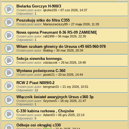
Bielarka Gorczyn H-900/3
Ostatni post autor:
qkohe155
«
07 cze 2026, 14:37
Odpowiedzi:
1
Poszukuję sitko do filtra C355
Ostatni post autor:
Mariuszwciszy89
«
27 maja 2026, 11:28
Nowa opona Pneumant 8-36 RS-09 ZAMIENIĘ
Ostatni post autor:
rafi1999
«
06 maja 2026, 22:35
Odpowiedzi:
1
Witam szukam głowicy do Ursusa c45 665-960-978
Ostatni post autor:
Buldog
«
30 mar 2026, 20:34
Sekcja siewnika konnego.
Ostatni post autor:
zdziaszek
«
26 lut 2026, 19:48
Wystawa poświęcona C-360
Ostatni post autor:
jasiek21
«
20 lut 2026, 14:44
RCW 2 Piast N009/0-2
Ostatni post autor:
bergman31
«
21 sty 2026, 10:51
Odpowiedzi:
12
Włącznik świateł awaryjnych Ursus c360 3p
Ostatni post autor:
SzymonS
«
18 sty 2026, 21:47
Odpowiedzi:
1
C-330 kabina rurkowa , Chojnów
Ostatni post autor:
Adam03
«
06 gru 2025, 22:14
Odpowiedzi:
5
Odboje osi okrągłej c330
Ostatni post autor:
Ursus
«
21 lis 2025, 23:14