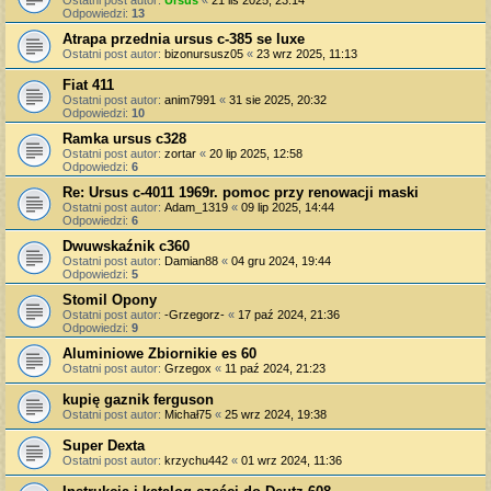
Odpowiedzi:
13
Atrapa przednia ursus c-385 se luxe
Ostatni post autor:
bizonursusz05
«
23 wrz 2025, 11:13
Fiat 411
Ostatni post autor:
anim7991
«
31 sie 2025, 20:32
Odpowiedzi:
10
Ramka ursus c328
Ostatni post autor:
zortar
«
20 lip 2025, 12:58
Odpowiedzi:
6
Re: Ursus c-4011 1969r. pomoc przy renowacji maski
Ostatni post autor:
Adam_1319
«
09 lip 2025, 14:44
Odpowiedzi:
6
Dwuwskaźnik c360
Ostatni post autor:
Damian88
«
04 gru 2024, 19:44
Odpowiedzi:
5
Stomil Opony
Ostatni post autor:
-Grzegorz-
«
17 paź 2024, 21:36
Odpowiedzi:
9
Aluminiowe Zbiornikie es 60
Ostatni post autor:
Grzegox
«
11 paź 2024, 21:23
kupię gaznik ferguson
Ostatni post autor:
Michał75
«
25 wrz 2024, 19:38
Super Dexta
Ostatni post autor:
krzychu442
«
01 wrz 2024, 11:36