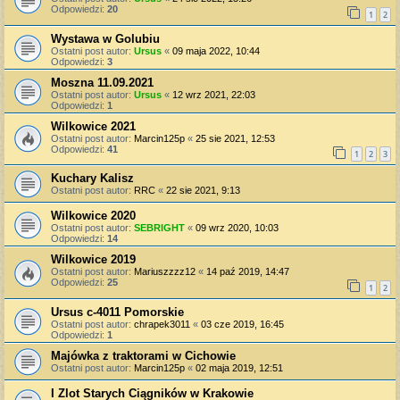
Odpowiedzi:
20
1
2
Wystawa w Golubiu
Ostatni post autor:
Ursus
«
09 maja 2022, 10:44
Odpowiedzi:
3
Moszna 11.09.2021
Ostatni post autor:
Ursus
«
12 wrz 2021, 22:03
Odpowiedzi:
1
Wilkowice 2021
Ostatni post autor:
Marcin125p
«
25 sie 2021, 12:53
Odpowiedzi:
41
1
2
3
Kuchary Kalisz
Ostatni post autor:
RRC
«
22 sie 2021, 9:13
Wilkowice 2020
Ostatni post autor:
SEBRIGHT
«
09 wrz 2020, 10:03
Odpowiedzi:
14
Wilkowice 2019
Ostatni post autor:
Mariuszzzz12
«
14 paź 2019, 14:47
Odpowiedzi:
25
1
2
Ursus c-4011 Pomorskie
Ostatni post autor:
chrapek3011
«
03 cze 2019, 16:45
Odpowiedzi:
1
Majówka z traktorami w Cichowie
Ostatni post autor:
Marcin125p
«
02 maja 2019, 12:51
I Zlot Starych Ciągników w Krakowie