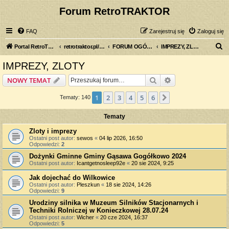
Forum RetroTRAKTOR
FAQ
Zarejestruj się
Zaloguj się
S
Portal RetroTRAKTOR.pl
retrotraktor.pl/forum
FORUM OGÓLNE
IMPREZY, ZLOTY
z
IMPREZY, ZLOTY
u
Szukaj
Wyszukiwanie z
NOWY TEMAT
k
a
1
2
3
4
5
6
Następna
Tematy: 140
j
Tematy
Zloty i imprezy
Ostatni post autor:
sewos
«
04 lip 2026, 16:50
Odpowiedzi:
2
Dożynki Gminne Gminy Gąsawa Gogółkowo 2024
Ostatni post autor:
Icantgetnosleep92e
«
20 sie 2024, 9:25
Jak dojechać do Wilkowice
Ostatni post autor:
Pleszkun
«
18 sie 2024, 14:26
Odpowiedzi:
9
Urodziny silnika w Muzeum Silników Stacjonarnych i
Techniki Rolniczej w Konieczkowej 28.07.24
Ostatni post autor:
Wicher
«
20 cze 2024, 16:37
Odpowiedzi:
5