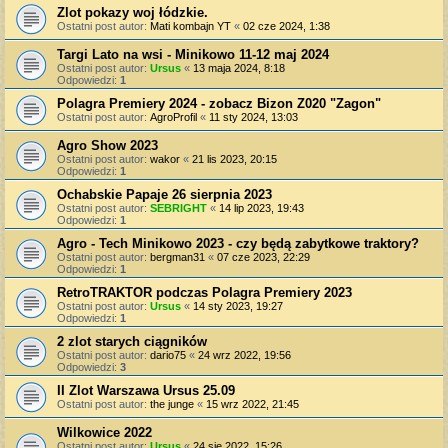
Zlot pokazy woj łódzkie.
Ostatni post autor:
Mati kombajn YT
«
02 cze 2024, 1:38
Targi Lato na wsi - Minikowo 11-12 maj 2024
Ostatni post autor:
Ursus
«
13 maja 2024, 8:18
Odpowiedzi:
1
Polagra Premiery 2024 - zobacz Bizon Z020 "Zagon"
Ostatni post autor:
AgroProfil
«
11 sty 2024, 13:03
Agro Show 2023
Ostatni post autor:
wakor
«
21 lis 2023, 20:15
Odpowiedzi:
1
Ochabskie Papaje 26 sierpnia 2023
Ostatni post autor:
SEBRIGHT
«
14 lip 2023, 19:43
Odpowiedzi:
1
Agro - Tech Minikowo 2023 - czy będą zabytkowe traktory?
Ostatni post autor:
bergman31
«
07 cze 2023, 22:29
Odpowiedzi:
1
RetroTRAKTOR podczas Polagra Premiery 2023
Ostatni post autor:
Ursus
«
14 sty 2023, 19:27
Odpowiedzi:
1
2 zlot starych ciągników
Ostatni post autor:
dario75
«
24 wrz 2022, 19:56
Odpowiedzi:
3
II Zlot Warszawa Ursus 25.09
Ostatni post autor:
the junge
«
15 wrz 2022, 21:45
Wilkowice 2022
Ostatni post autor:
Ursus
«
24 sie 2022, 15:26