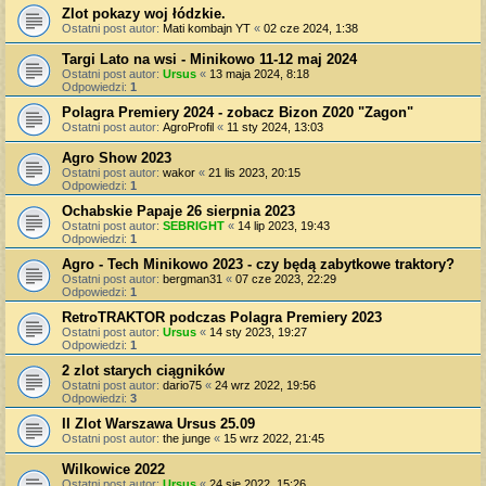
Zlot pokazy woj łódzkie.
Ostatni post autor:
Mati kombajn YT
«
02 cze 2024, 1:38
Targi Lato na wsi - Minikowo 11-12 maj 2024
Ostatni post autor:
Ursus
«
13 maja 2024, 8:18
Odpowiedzi:
1
Polagra Premiery 2024 - zobacz Bizon Z020 "Zagon"
Ostatni post autor:
AgroProfil
«
11 sty 2024, 13:03
Agro Show 2023
Ostatni post autor:
wakor
«
21 lis 2023, 20:15
Odpowiedzi:
1
Ochabskie Papaje 26 sierpnia 2023
Ostatni post autor:
SEBRIGHT
«
14 lip 2023, 19:43
Odpowiedzi:
1
Agro - Tech Minikowo 2023 - czy będą zabytkowe traktory?
Ostatni post autor:
bergman31
«
07 cze 2023, 22:29
Odpowiedzi:
1
RetroTRAKTOR podczas Polagra Premiery 2023
Ostatni post autor:
Ursus
«
14 sty 2023, 19:27
Odpowiedzi:
1
2 zlot starych ciągników
Ostatni post autor:
dario75
«
24 wrz 2022, 19:56
Odpowiedzi:
3
II Zlot Warszawa Ursus 25.09
Ostatni post autor:
the junge
«
15 wrz 2022, 21:45
Wilkowice 2022
Ostatni post autor:
Ursus
«
24 sie 2022, 15:26