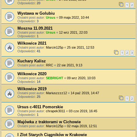
Odpowiedzi:
20
1
2
Wystawa w Golubiu
Ostatni post autor:
Ursus
«
09 maja 2022, 10:44
Odpowiedzi:
3
Moszna 11.09.2021
Ostatni post autor:
Ursus
«
12 wrz 2021, 22:03
Odpowiedzi:
1
Wilkowice 2021
Ostatni post autor:
Marcin125p
«
25 sie 2021, 12:53
Odpowiedzi:
41
1
2
3
Kuchary Kalisz
Ostatni post autor:
RRC
«
22 sie 2021, 9:13
Wilkowice 2020
Ostatni post autor:
SEBRIGHT
«
09 wrz 2020, 10:03
Odpowiedzi:
14
Wilkowice 2019
Ostatni post autor:
Mariuszzzz12
«
14 paź 2019, 14:47
Odpowiedzi:
25
1
2
Ursus c-4011 Pomorskie
Ostatni post autor:
chrapek3011
«
03 cze 2019, 16:45
Odpowiedzi:
1
Majówka z traktorami w Cichowie
Ostatni post autor:
Marcin125p
«
02 maja 2019, 12:51
I Zlot Starych Ciągników w Krakowie