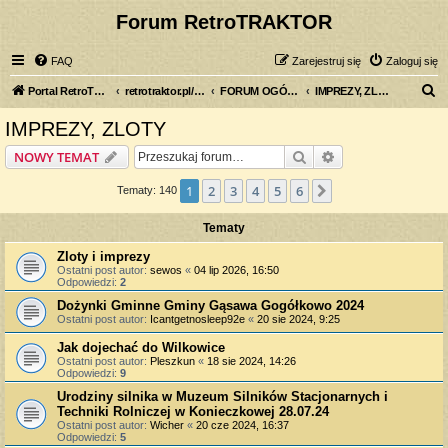
Forum RetroTRAKTOR
FAQ
Zarejestruj się
Zaloguj się
S
Portal RetroTRAKTOR.pl
retrotraktor.pl/forum
FORUM OGÓLNE
IMPREZY, ZLOTY
z
IMPREZY, ZLOTY
u
Szukaj
Wyszukiwanie z
NOWY TEMAT
k
a
1
2
3
4
5
6
Następna
Tematy: 140
j
Tematy
Zloty i imprezy
Ostatni post autor:
sewos
«
04 lip 2026, 16:50
Odpowiedzi:
2
Dożynki Gminne Gminy Gąsawa Gogółkowo 2024
Ostatni post autor:
Icantgetnosleep92e
«
20 sie 2024, 9:25
Jak dojechać do Wilkowice
Ostatni post autor:
Pleszkun
«
18 sie 2024, 14:26
Odpowiedzi:
9
Urodziny silnika w Muzeum Silników Stacjonarnych i
Techniki Rolniczej w Konieczkowej 28.07.24
Ostatni post autor:
Wicher
«
20 cze 2024, 16:37
Odpowiedzi:
5