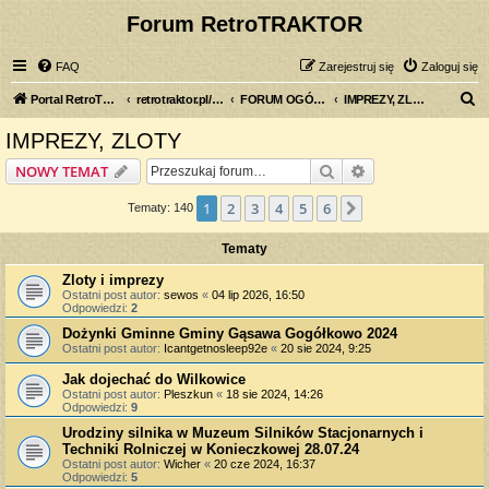
Forum RetroTRAKTOR
FAQ
Zarejestruj się
Zaloguj się
S
Portal RetroTRAKTOR.pl
retrotraktor.pl/forum
FORUM OGÓLNE
IMPREZY, ZLOTY
z
IMPREZY, ZLOTY
u
Szukaj
Wyszukiwanie z
NOWY TEMAT
k
a
1
2
3
4
5
6
Następna
Tematy: 140
j
Tematy
Zloty i imprezy
Ostatni post autor:
sewos
«
04 lip 2026, 16:50
Odpowiedzi:
2
Dożynki Gminne Gminy Gąsawa Gogółkowo 2024
Ostatni post autor:
Icantgetnosleep92e
«
20 sie 2024, 9:25
Jak dojechać do Wilkowice
Ostatni post autor:
Pleszkun
«
18 sie 2024, 14:26
Odpowiedzi:
9
Urodziny silnika w Muzeum Silników Stacjonarnych i
Techniki Rolniczej w Konieczkowej 28.07.24
Ostatni post autor:
Wicher
«
20 cze 2024, 16:37
Odpowiedzi:
5