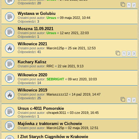
Odpowiedzi:
20
1
2
Wystawa w Golubiu
Ostatni post autor:
Ursus
«
09 maja 2022, 10:44
Odpowiedzi:
3
Moszna 11.09.2021
Ostatni post autor:
Ursus
«
12 wrz 2021, 22:03
Odpowiedzi:
1
Wilkowice 2021
Ostatni post autor:
Marcin125p
«
25 sie 2021, 12:53
Odpowiedzi:
41
1
2
3
Kuchary Kalisz
Ostatni post autor:
RRC
«
22 sie 2021, 9:13
Wilkowice 2020
Ostatni post autor:
SEBRIGHT
«
09 wrz 2020, 10:03
Odpowiedzi:
14
Wilkowice 2019
Ostatni post autor:
Mariuszzzz12
«
14 paź 2019, 14:47
Odpowiedzi:
25
1
2
Ursus c-4011 Pomorskie
Ostatni post autor:
chrapek3011
«
03 cze 2019, 16:45
Odpowiedzi:
1
Majówka z traktorami w Cichowie
Ostatni post autor:
Marcin125p
«
02 maja 2019, 12:51
I Zlot Starych Ciągników w Krakowie