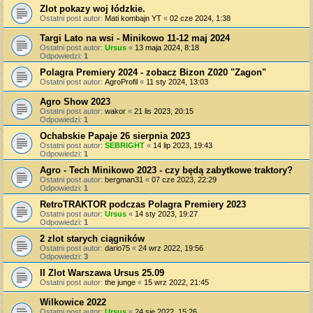
Zlot pokazy woj łódzkie.
Ostatni post autor:
Mati kombajn YT
«
02 cze 2024, 1:38
Targi Lato na wsi - Minikowo 11-12 maj 2024
Ostatni post autor:
Ursus
«
13 maja 2024, 8:18
Odpowiedzi:
1
Polagra Premiery 2024 - zobacz Bizon Z020 "Zagon"
Ostatni post autor:
AgroProfil
«
11 sty 2024, 13:03
Agro Show 2023
Ostatni post autor:
wakor
«
21 lis 2023, 20:15
Odpowiedzi:
1
Ochabskie Papaje 26 sierpnia 2023
Ostatni post autor:
SEBRIGHT
«
14 lip 2023, 19:43
Odpowiedzi:
1
Agro - Tech Minikowo 2023 - czy będą zabytkowe traktory?
Ostatni post autor:
bergman31
«
07 cze 2023, 22:29
Odpowiedzi:
1
RetroTRAKTOR podczas Polagra Premiery 2023
Ostatni post autor:
Ursus
«
14 sty 2023, 19:27
Odpowiedzi:
1
2 zlot starych ciągników
Ostatni post autor:
dario75
«
24 wrz 2022, 19:56
Odpowiedzi:
3
II Zlot Warszawa Ursus 25.09
Ostatni post autor:
the junge
«
15 wrz 2022, 21:45
Wilkowice 2022
Ostatni post autor:
Ursus
«
24 sie 2022, 15:26