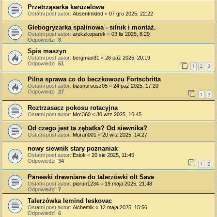
Przetrząsarka karuzelowa
Ostatni post autor:
Absentmided
«
07 gru 2025, 22:22
Glebogryzarka spalinowa - silnik i montaż.
Ostatni post autor:
arekzkoparek
«
03 lis 2025, 8:29
Odpowiedzi:
8
Spis maszyn
Ostatni post autor:
bergman31
«
28 paź 2025, 20:19
Odpowiedzi:
51
1
2
3
Pilna sprawa co do beczkowozu Fortschritta
Ostatni post autor:
bizonursusz05
«
24 paź 2025, 17:20
Odpowiedzi:
27
1
2
Roztrzasacz pokosu rotacyjna
Ostatni post autor:
Mrc360
«
30 wrz 2025, 16:45
Od czego jest ta zębatka? Od siewnika?
Ostatni post autor:
Muran001
«
20 wrz 2025, 14:27
nowy siewnik stary poznaniak
Ostatni post autor:
Esiok
«
20 sie 2025, 11:45
Odpowiedzi:
34
1
2
Panewki drewniane do talerzówki olt Sava
Ostatni post autor:
piorun1234
«
19 maja 2025, 21:48
Odpowiedzi:
7
Talerzówka lemind leskovac
Ostatni post autor:
Alchemik
«
12 maja 2025, 15:56
Odpowiedzi:
6