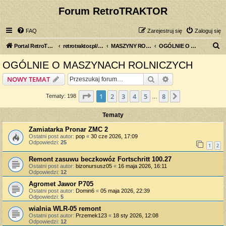
Forum RetroTRAKTOR
FAQ
Zarejestruj się
Zaloguj się
S
Portal RetroTRAKTOR.pl
retrotraktor.pl/forum
MASZYNY ROLNICZE
OGÓLNIE O MASZYNACH ROLNICZYCH
z
OGÓLNIE O MASZYNACH ROLNICZYCH
u
Szukaj
Wyszukiwanie z
NOWY TEMAT
k
a
Strona
1
z
8
1
2
3
4
5
8
Następna
Tematy: 198
…
j
Tematy
Zamiatarka Pronar ZMC 2
Ostatni post autor:
pop
«
30 cze 2026, 17:09
Odpowiedzi:
25
1
2
Remont zasuwu beczkowóz Fortschritt 100.27
Ostatni post autor:
bizonursusz05
«
16 maja 2026, 16:11
Odpowiedzi:
12
Agromet Jawor P705
Ostatni post autor:
Domin6
«
05 maja 2026, 22:39
Odpowiedzi:
5
wialnia WLR-05 remont
Ostatni post autor:
Przemek123
«
18 sty 2026, 12:08
Odpowiedzi:
12