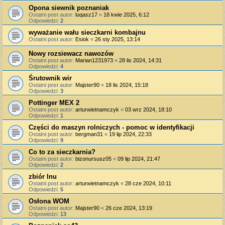
Opona siewnik poznaniak
Ostatni post autor:
luqasz17
«
18 kwie 2025, 6:12
Odpowiedzi:
2
wyważanie wału sieczkarni kombajnu
Ostatni post autor:
Esiok
«
26 sty 2025, 13:14
Nowy rozsiewacz nawozów
Ostatni post autor:
Marian1231973
«
28 lis 2024, 14:31
Odpowiedzi:
4
Śrutownik wir
Ostatni post autor:
Majster90
«
18 lis 2024, 15:18
Odpowiedzi:
3
Pottinger MEX 2
Ostatni post autor:
arturwietnamczyk
«
03 wrz 2024, 18:10
Odpowiedzi:
1
Części do maszyn rolniczych - pomoc w identyfikacji
Ostatni post autor:
bergman31
«
19 lip 2024, 22:33
Odpowiedzi:
9
Co to za sieczkarnia?
Ostatni post autor:
bizonursusz05
«
09 lip 2024, 21:47
Odpowiedzi:
2
zbiór lnu
Ostatni post autor:
arturwietnamczyk
«
28 cze 2024, 10:11
Odpowiedzi:
5
Osłona WOM
Ostatni post autor:
Majster90
«
26 cze 2024, 13:19
Odpowiedzi:
13