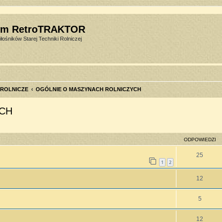
um RetroTRAKTOR
łośników Starej Techniki Rolniczej
 ROLNICZE
OGÓLNIE O MASZYNACH ROLNICZYCH
CH
szukiwanie zaawansowane
ODPOWIEDZI
25
1
2
12
5
12