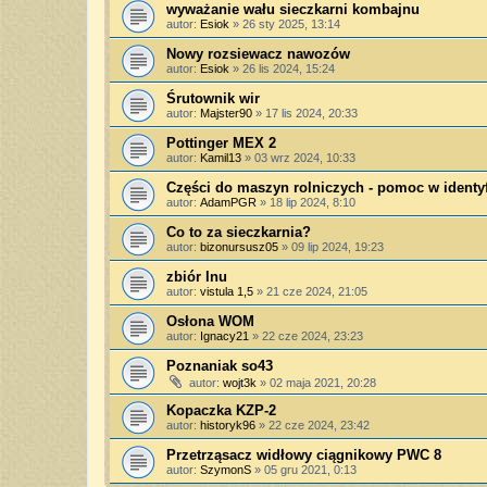
wyważanie wału sieczkarni kombajnu
autor:
Esiok
»
26 sty 2025, 13:14
Nowy rozsiewacz nawozów
autor:
Esiok
»
26 lis 2024, 15:24
Śrutownik wir
autor:
Majster90
»
17 lis 2024, 20:33
Pottinger MEX 2
autor:
Kamil13
»
03 wrz 2024, 10:33
Części do maszyn rolniczych - pomoc w identyf
autor:
AdamPGR
»
18 lip 2024, 8:10
Co to za sieczkarnia?
autor:
bizonursusz05
»
09 lip 2024, 19:23
zbiór lnu
autor:
vistula 1,5
»
21 cze 2024, 21:05
Osłona WOM
autor:
Ignacy21
»
22 cze 2024, 23:23
Poznaniak so43
autor:
wojt3k
»
02 maja 2021, 20:28
Kopaczka KZP-2
autor:
historyk96
»
22 cze 2024, 23:42
Przetrząsacz widłowy ciągnikowy PWC 8
autor:
SzymonS
»
05 gru 2021, 0:13