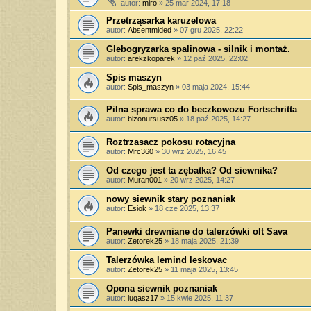
autor:
miro
»
25 mar 2024, 17:18
Przetrząsarka karuzelowa
autor:
Absentmided
»
07 gru 2025, 22:22
Glebogryzarka spalinowa - silnik i montaż.
autor:
arekzkoparek
»
12 paź 2025, 22:02
Spis maszyn
autor:
Spis_maszyn
»
03 maja 2024, 15:44
Pilna sprawa co do beczkowozu Fortschritta
autor:
bizonursusz05
»
18 paź 2025, 14:27
Roztrzasacz pokosu rotacyjna
autor:
Mrc360
»
30 wrz 2025, 16:45
Od czego jest ta zębatka? Od siewnika?
autor:
Muran001
»
20 wrz 2025, 14:27
nowy siewnik stary poznaniak
autor:
Esiok
»
18 cze 2025, 13:37
Panewki drewniane do talerzówki olt Sava
autor:
Zetorek25
»
18 maja 2025, 21:39
Talerzówka lemind leskovac
autor:
Zetorek25
»
11 maja 2025, 13:45
Opona siewnik poznaniak
autor:
luqasz17
»
15 kwie 2025, 11:37