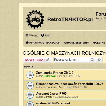
For
Forum Mi
Więcej…
FAQ
Portal RetroTRAKTOR.pl
retrotraktor.pl/forum
MASZYNY
OGÓLNIE O MASZYNACH ROLNICZY
Szukaj
Wy
NOWY TEMAT
TEMATY
Zamiatarka Pronar ZMC 2
autor:
Bolszewik
»
28 cze 2026, 21:52
Remont zasuwu beczkowóz Fortschritt 100.27
autor:
bizonursusz05
»
13 maja 2026, 18:16
Agromet Jawor P705
autor:
Domin6
»
11 kwie 2026, 16:29
wialnia WLR-05 remont