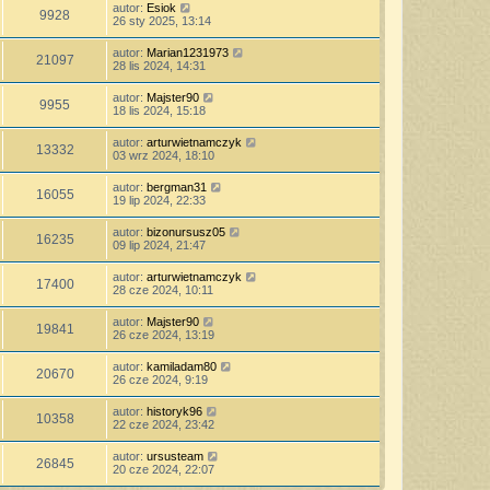
autor:
Esiok
9928
26 sty 2025, 13:14
autor:
Marian1231973
21097
28 lis 2024, 14:31
autor:
Majster90
9955
18 lis 2024, 15:18
autor:
arturwietnamczyk
13332
03 wrz 2024, 18:10
autor:
bergman31
16055
19 lip 2024, 22:33
autor:
bizonursusz05
16235
09 lip 2024, 21:47
autor:
arturwietnamczyk
17400
28 cze 2024, 10:11
autor:
Majster90
19841
26 cze 2024, 13:19
autor:
kamiladam80
20670
26 cze 2024, 9:19
autor:
historyk96
10358
22 cze 2024, 23:42
autor:
ursusteam
26845
20 cze 2024, 22:07