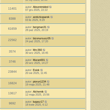
autor:
Absentmided
11401
07 gru 2025, 22:22
autor:
arekzkoparek
8388
03 lis 2025, 8:29
autor:
bergman31
61659
28 paź 2025, 20:19
autor:
bizonursusz05
22562
24 paź 2025, 17:20
autor:
Mrc360
3574
30 wrz 2025, 16:45
autor:
Muran001
3746
20 wrz 2025, 14:27
autor:
Esiok
23844
20 sie 2025, 11:45
autor:
piorun1234
16824
19 maja 2025, 21:48
autor:
Alchemik
13617
12 maja 2025, 15:56
autor:
luqasz17
9692
18 kwie 2025, 6:12