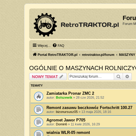
For
Forum Mi
Więcej…
FAQ
Portal RetroTRAKTOR.pl
retrotraktor.pl/forum
MASZYNY
OGÓLNIE O MASZYNACH ROLNICZY
Szukaj
Wy
NOWY TEMAT
TEMATY
Zamiatarka Pronar ZMC 2
autor:
Bolszewik
»
28 cze 2026, 21:52
Remont zasuwu beczkowóz Fortschritt 100.27
autor:
bizonursusz05
»
13 maja 2026, 18:16
Agromet Jawor P705
autor:
Domin6
»
11 kwie 2026, 16:29
wialnia WLR-05 remont