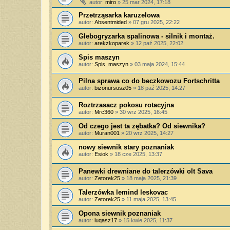
autor:
miro
»
25 mar 2024, 17:18
Przetrząsarka karuzelowa
autor:
Absentmided
»
07 gru 2025, 22:22
Glebogryzarka spalinowa - silnik i montaż.
autor:
arekzkoparek
»
12 paź 2025, 22:02
Spis maszyn
autor:
Spis_maszyn
»
03 maja 2024, 15:44
Pilna sprawa co do beczkowozu Fortschritta
autor:
bizonursusz05
»
18 paź 2025, 14:27
Roztrzasacz pokosu rotacyjna
autor:
Mrc360
»
30 wrz 2025, 16:45
Od czego jest ta zębatka? Od siewnika?
autor:
Muran001
»
20 wrz 2025, 14:27
nowy siewnik stary poznaniak
autor:
Esiok
»
18 cze 2025, 13:37
Panewki drewniane do talerzówki olt Sava
autor:
Zetorek25
»
18 maja 2025, 21:39
Talerzówka lemind leskovac
autor:
Zetorek25
»
11 maja 2025, 13:45
Opona siewnik poznaniak
autor:
luqasz17
»
15 kwie 2025, 11:37