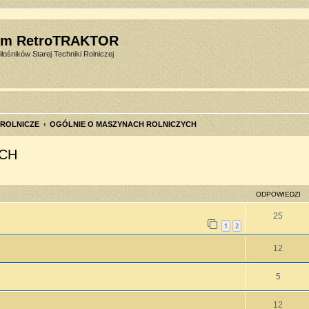
um RetroTRAKTOR
łośników Starej Techniki Rolniczej
 ROLNICZE
OGÓLNIE O MASZYNACH ROLNICZYCH
CH
szukiwanie zaawansowane
ODPOWIEDZI
25
1
2
12
5
12