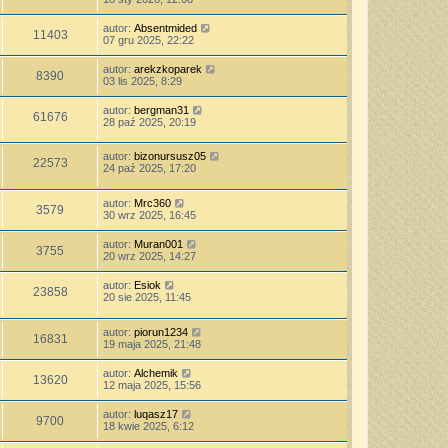
autor:
Absentmided
11403
07 gru 2025, 22:22
autor:
arekzkoparek
8390
03 lis 2025, 8:29
autor:
bergman31
61676
28 paź 2025, 20:19
autor:
bizonursusz05
22573
24 paź 2025, 17:20
autor:
Mrc360
3579
30 wrz 2025, 16:45
autor:
Muran001
3755
20 wrz 2025, 14:27
autor:
Esiok
23858
20 sie 2025, 11:45
autor:
piorun1234
16831
19 maja 2025, 21:48
autor:
Alchemik
13620
12 maja 2025, 15:56
autor:
luqasz17
9700
18 kwie 2025, 6:12