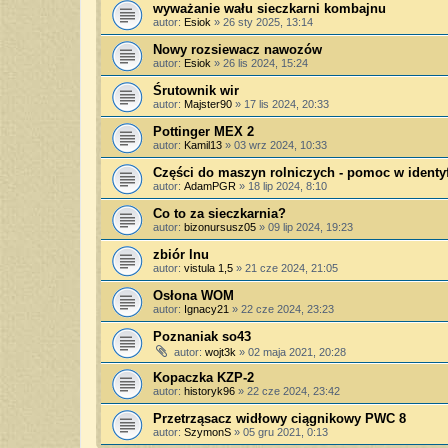
wyważanie wału sieczkarni kombajnu
autor:
Esiok
»
26 sty 2025, 13:14
Nowy rozsiewacz nawozów
autor:
Esiok
»
26 lis 2024, 15:24
Śrutownik wir
autor:
Majster90
»
17 lis 2024, 20:33
Pottinger MEX 2
autor:
Kamil13
»
03 wrz 2024, 10:33
Części do maszyn rolniczych - pomoc w identyf
autor:
AdamPGR
»
18 lip 2024, 8:10
Co to za sieczkarnia?
autor:
bizonursusz05
»
09 lip 2024, 19:23
zbiór lnu
autor:
vistula 1,5
»
21 cze 2024, 21:05
Osłona WOM
autor:
Ignacy21
»
22 cze 2024, 23:23
Poznaniak so43
autor:
wojt3k
»
02 maja 2021, 20:28
Kopaczka KZP-2
autor:
historyk96
»
22 cze 2024, 23:42
Przetrząsacz widłowy ciągnikowy PWC 8
autor:
SzymonS
»
05 gru 2021, 0:13