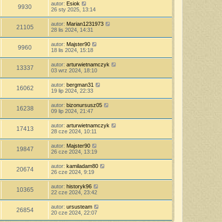
autor:
Esiok
9930
26 sty 2025, 13:14
autor:
Marian1231973
21105
28 lis 2024, 14:31
autor:
Majster90
9960
18 lis 2024, 15:18
autor:
arturwietnamczyk
13337
03 wrz 2024, 18:10
autor:
bergman31
16062
19 lip 2024, 22:33
autor:
bizonursusz05
16238
09 lip 2024, 21:47
autor:
arturwietnamczyk
17413
28 cze 2024, 10:11
autor:
Majster90
19847
26 cze 2024, 13:19
autor:
kamiladam80
20674
26 cze 2024, 9:19
autor:
historyk96
10365
22 cze 2024, 23:42
autor:
ursusteam
26854
20 cze 2024, 22:07