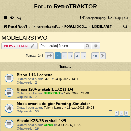
Forum RetroTRAKTOR
FAQ
Zarejestruj się
Zaloguj się
S
Portal RetroTRAKTOR.pl
retrotraktor.pl/forum
FORUM OGÓLNE
MODELARSTWO
z
MODELARSTWO
u
Szukaj
Wyszukiwanie z
NOWY TEMAT
k
a
Strona
1
z
10
1
2
3
4
5
10
Następna
Tematy: 248
…
j
Tematy
Bizon 1:16 Hachette
Ostatni post autor:
RRC
«
24 lip 2026, 14:30
Odpowiedzi:
2
Ursus 1204 w skali 1:13,2 (1:14)
Ostatni post autor:
SEBRIGHT
«
19 lip 2026, 21:49
Odpowiedzi:
7
Modelowanie do gier Farming Simulator
Ostatni post autor:
Tajemniczosc
«
15 cze 2026, 20:03
Odpowiedzi:
56
1
2
3
Vistula KZB-3B w skali 1:25
Ostatni post autor:
Ursus
«
03 lut 2026, 11:29
Odpowiedzi:
19