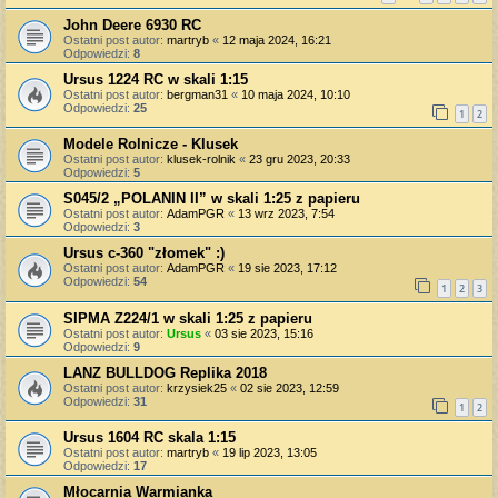
John Deere 6930 RC
Ostatni post autor:
martryb
«
12 maja 2024, 16:21
Odpowiedzi:
8
Ursus 1224 RC w skali 1:15
Ostatni post autor:
bergman31
«
10 maja 2024, 10:10
Odpowiedzi:
25
1
2
Modele Rolnicze - Klusek
Ostatni post autor:
klusek-rolnik
«
23 gru 2023, 20:33
Odpowiedzi:
5
S045/2 „POLANIN II” w skali 1:25 z papieru
Ostatni post autor:
AdamPGR
«
13 wrz 2023, 7:54
Odpowiedzi:
3
Ursus c-360 "złomek" :)
Ostatni post autor:
AdamPGR
«
19 sie 2023, 17:12
Odpowiedzi:
54
1
2
3
SIPMA Z224/1 w skali 1:25 z papieru
Ostatni post autor:
Ursus
«
03 sie 2023, 15:16
Odpowiedzi:
9
LANZ BULLDOG Replika 2018
Ostatni post autor:
krzysiek25
«
02 sie 2023, 12:59
Odpowiedzi:
31
1
2
Ursus 1604 RC skala 1:15
Ostatni post autor:
martryb
«
19 lip 2023, 13:05
Odpowiedzi:
17
Młocarnia Warmianka