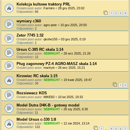
Kolekcja kultowe traktory PRL
Ostatni post autor:
Farmiro
«
28 gru 2025, 23:02
Odpowiedzi:
66
1
2
3
4
wymiary c360
Ostatni post autor:
agro piotr
«
10 gru 2025, 20:50
Odpowiedzi:
2
Zetor 7745 1:32
Ostatni post autor:
qkohe155
«
03 gru 2025, 0:19
Odpowiedzi:
1
Ursus C-385 RC skala 1:14
Ostatni post autor:
SEBRIGHT
«
26 wrz 2025, 21:26
Odpowiedzi:
12
Pług zagonowy PZ-4 AGRO-MASZ skala 1:14
Ostatni post autor:
martryb
«
26 wrz 2025, 15:21
Kirowiec RC skala 1:15
Ostatni post autor:
SEBRIGHT
«
19 kwie 2025, 19:47
Odpowiedzi:
30
1
2
Rozsiewacz KOS
Ostatni post autor:
MIKE82
«
10 lut 2025, 19:32
Model Dutra D4K-B - gotowy model
Ostatni post autor:
SEBRIGHT
«
26 sty 2025, 6:30
Odpowiedzi:
11
Model Ursus c-330 1:8
Ostatni post autor:
SEBRIGHT
«
12 sie 2024, 13:14
Odpowiedzi:
122
1
4
5
6
7
…