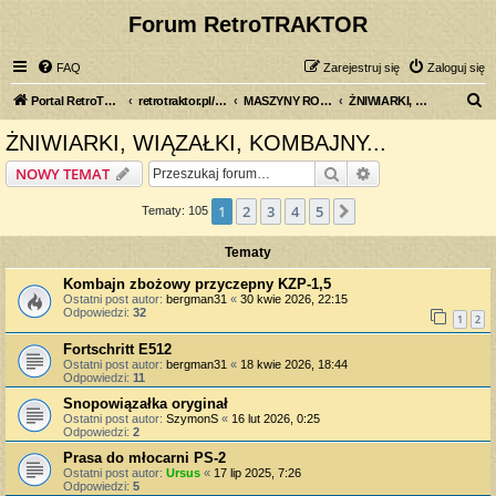
Forum RetroTRAKTOR
FAQ
Zarejestruj się
Zaloguj się
S
Portal RetroTRAKTOR.pl
retrotraktor.pl/forum
MASZYNY ROLNICZE
ŻNIWIARKI, WIĄZAŁKI, KOMBAJNY...
z
ŻNIWIARKI, WIĄZAŁKI, KOMBAJNY...
u
Szukaj
Wyszukiwanie z
NOWY TEMAT
k
a
1
2
3
4
5
Następna
Tematy: 105
j
Tematy
Kombajn zbożowy przyczepny KZP-1,5
Ostatni post autor:
bergman31
«
30 kwie 2026, 22:15
Odpowiedzi:
32
1
2
Fortschritt E512
Ostatni post autor:
bergman31
«
18 kwie 2026, 18:44
Odpowiedzi:
11
Snopowiązałka oryginał
Ostatni post autor:
SzymonS
«
16 lut 2026, 0:25
Odpowiedzi:
2
Prasa do młocarni PS-2
Ostatni post autor:
Ursus
«
17 lip 2025, 7:26
Odpowiedzi:
5