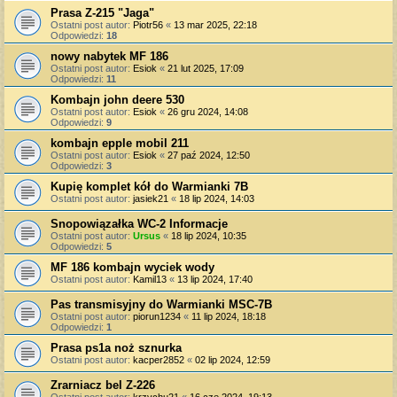
Prasa Z-215 "Jaga"
Ostatni post autor:
Piotr56
«
13 mar 2025, 22:18
Odpowiedzi:
18
nowy nabytek MF 186
Ostatni post autor:
Esiok
«
21 lut 2025, 17:09
Odpowiedzi:
11
Kombajn john deere 530
Ostatni post autor:
Esiok
«
26 gru 2024, 14:08
Odpowiedzi:
9
kombajn epple mobil 211
Ostatni post autor:
Esiok
«
27 paź 2024, 12:50
Odpowiedzi:
3
Kupię komplet kół do Warmianki 7B
Ostatni post autor:
jasiek21
«
18 lip 2024, 14:03
Snopowiązałka WC-2 Informacje
Ostatni post autor:
Ursus
«
18 lip 2024, 10:35
Odpowiedzi:
5
MF 186 kombajn wyciek wody
Ostatni post autor:
Kamil13
«
13 lip 2024, 17:40
Pas transmisyjny do Warmianki MSC-7B
Ostatni post autor:
piorun1234
«
11 lip 2024, 18:18
Odpowiedzi:
1
Prasa ps1a noż sznurka
Ostatni post autor:
kacper2852
«
02 lip 2024, 12:59
Zrarniacz bel Z-226
Ostatni post autor:
krzychu21
«
16 cze 2024, 19:13