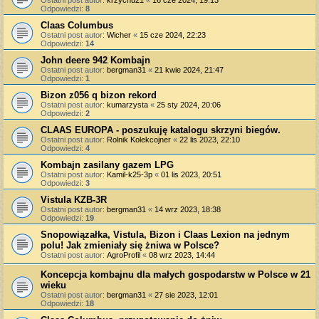
Odpowiedzi:
8
Claas Columbus
Ostatni post autor:
Wicher
«
15 cze 2024, 22:23
Odpowiedzi:
14
John deere 942 Kombajn
Ostatni post autor:
bergman31
«
21 kwie 2024, 21:47
Odpowiedzi:
1
Bizon z056 q bizon rekord
Ostatni post autor:
kumarzysta
«
25 sty 2024, 20:06
Odpowiedzi:
2
CLAAS EUROPA - poszukuję katalogu skrzyni biegów.
Ostatni post autor:
Rolnik Kolekcojner
«
22 lis 2023, 22:10
Odpowiedzi:
4
Kombajn zasilany gazem LPG
Ostatni post autor:
Kamil-k25-3p
«
01 lis 2023, 20:51
Odpowiedzi:
3
Vistula KZB-3R
Ostatni post autor:
bergman31
«
14 wrz 2023, 18:38
Odpowiedzi:
19
Snopowiązałka, Vistula, Bizon i Claas Lexion na jednym
polu! Jak zmieniały się żniwa w Polsce?
Ostatni post autor:
AgroProfil
«
08 wrz 2023, 14:44
Koncepcja kombajnu dla małych gospodarstw w Polsce w 21
wieku
Ostatni post autor:
bergman31
«
27 sie 2023, 12:01
Odpowiedzi:
18