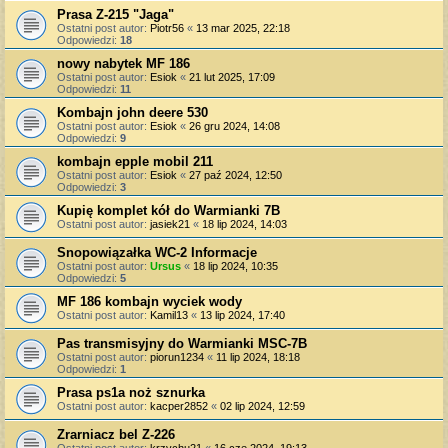
Prasa Z-215 "Jaga"
Ostatni post autor:
Piotr56
«
13 mar 2025, 22:18
Odpowiedzi:
18
nowy nabytek MF 186
Ostatni post autor:
Esiok
«
21 lut 2025, 17:09
Odpowiedzi:
11
Kombajn john deere 530
Ostatni post autor:
Esiok
«
26 gru 2024, 14:08
Odpowiedzi:
9
kombajn epple mobil 211
Ostatni post autor:
Esiok
«
27 paź 2024, 12:50
Odpowiedzi:
3
Kupię komplet kół do Warmianki 7B
Ostatni post autor:
jasiek21
«
18 lip 2024, 14:03
Snopowiązałka WC-2 Informacje
Ostatni post autor:
Ursus
«
18 lip 2024, 10:35
Odpowiedzi:
5
MF 186 kombajn wyciek wody
Ostatni post autor:
Kamil13
«
13 lip 2024, 17:40
Pas transmisyjny do Warmianki MSC-7B
Ostatni post autor:
piorun1234
«
11 lip 2024, 18:18
Odpowiedzi:
1
Prasa ps1a noż sznurka
Ostatni post autor:
kacper2852
«
02 lip 2024, 12:59
Zrarniacz bel Z-226
Ostatni post autor:
krzychu21
«
16 cze 2024, 19:13