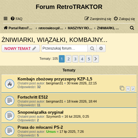
Forum RetroTRAKTOR
FAQ
Zarejestruj się
Zaloguj się
S
Portal RetroTRAKTOR.pl
retrotraktor.pl/forum
MASZYNY ROLNICZE
ŻNIWIARKI, WIĄZAŁKI, KOMBAJNY...
z
ŻNIWIARKI, WIĄZAŁKI, KOMBAJNY...
u
Szukaj
Wyszukiwanie z
NOWY TEMAT
k
a
1
2
3
4
5
Następna
Tematy: 105
j
Tematy
Kombajn zbożowy przyczepny KZP-1,5
Ostatni post autor:
bergman31
«
30 kwie 2026, 22:15
Odpowiedzi:
32
1
2
Fortschritt E512
Ostatni post autor:
bergman31
«
18 kwie 2026, 18:44
Odpowiedzi:
11
Snopowiązałka oryginał
Ostatni post autor:
SzymonS
«
16 lut 2026, 0:25
Odpowiedzi:
2
Prasa do młocarni PS-2
Ostatni post autor:
Ursus
«
17 lip 2025, 7:26
Odpowiedzi:
5