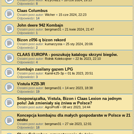
Odpowiedzi:
8
Claas Columbus
Ostatni post autor:
Wicher
«
15 cze 2024, 22:23
Odpowiedzi:
14
John deere 942 Kombajn
Ostatni post autor:
bergman31
«
21 kwie 2024, 21:47
Odpowiedzi:
1
Bizon z056 q bizon rekord
Ostatni post autor:
kumarzysta
«
25 sty 2024, 20:06
Odpowiedzi:
2
CLAAS EUROPA - poszukuję katalogu skrzyni biegów.
Ostatni post autor:
Rolnik Kolekcojner
«
22 lis 2023, 22:10
Odpowiedzi:
4
Kombajn zasilany gazem LPG
Ostatni post autor:
Kamil-k25-3p
«
01 lis 2023, 20:51
Odpowiedzi:
3
Vistula KZB-3R
Ostatni post autor:
bergman31
«
14 wrz 2023, 18:38
Odpowiedzi:
19
Snopowiązałka, Vistula, Bizon i Claas Lexion na jednym
polu! Jak zmieniały się żniwa w Polsce?
Ostatni post autor:
AgroProfil
«
08 wrz 2023, 14:44
Koncepcja kombajnu dla małych gospodarstw w Polsce w 21
wieku
Ostatni post autor:
bergman31
«
27 sie 2023, 12:01
Odpowiedzi:
18