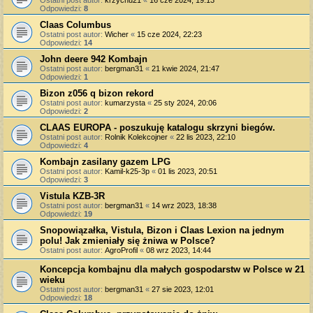
Odpowiedzi:
8
Claas Columbus
Ostatni post autor:
Wicher
«
15 cze 2024, 22:23
Odpowiedzi:
14
John deere 942 Kombajn
Ostatni post autor:
bergman31
«
21 kwie 2024, 21:47
Odpowiedzi:
1
Bizon z056 q bizon rekord
Ostatni post autor:
kumarzysta
«
25 sty 2024, 20:06
Odpowiedzi:
2
CLAAS EUROPA - poszukuję katalogu skrzyni biegów.
Ostatni post autor:
Rolnik Kolekcojner
«
22 lis 2023, 22:10
Odpowiedzi:
4
Kombajn zasilany gazem LPG
Ostatni post autor:
Kamil-k25-3p
«
01 lis 2023, 20:51
Odpowiedzi:
3
Vistula KZB-3R
Ostatni post autor:
bergman31
«
14 wrz 2023, 18:38
Odpowiedzi:
19
Snopowiązałka, Vistula, Bizon i Claas Lexion na jednym
polu! Jak zmieniały się żniwa w Polsce?
Ostatni post autor:
AgroProfil
«
08 wrz 2023, 14:44
Koncepcja kombajnu dla małych gospodarstw w Polsce w 21
wieku
Ostatni post autor:
bergman31
«
27 sie 2023, 12:01
Odpowiedzi:
18