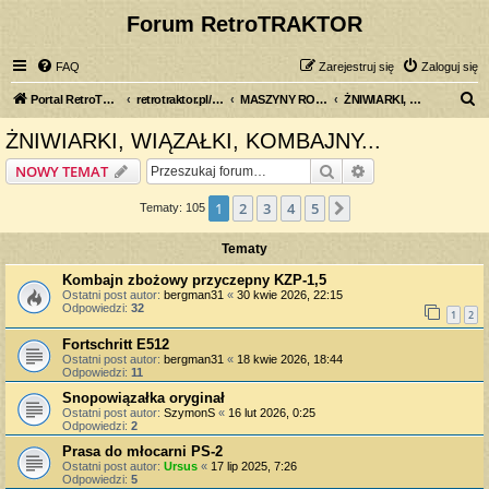
Forum RetroTRAKTOR
FAQ
Zarejestruj się
Zaloguj się
S
Portal RetroTRAKTOR.pl
retrotraktor.pl/forum
MASZYNY ROLNICZE
ŻNIWIARKI, WIĄZAŁKI, KOMBAJNY...
z
ŻNIWIARKI, WIĄZAŁKI, KOMBAJNY...
u
Szukaj
Wyszukiwanie z
NOWY TEMAT
k
a
1
2
3
4
5
Następna
Tematy: 105
j
Tematy
Kombajn zbożowy przyczepny KZP-1,5
Ostatni post autor:
bergman31
«
30 kwie 2026, 22:15
Odpowiedzi:
32
1
2
Fortschritt E512
Ostatni post autor:
bergman31
«
18 kwie 2026, 18:44
Odpowiedzi:
11
Snopowiązałka oryginał
Ostatni post autor:
SzymonS
«
16 lut 2026, 0:25
Odpowiedzi:
2
Prasa do młocarni PS-2
Ostatni post autor:
Ursus
«
17 lip 2025, 7:26
Odpowiedzi:
5