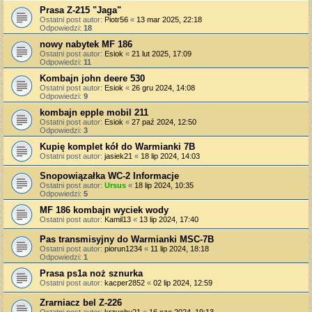
Prasa Z-215 "Jaga"
Ostatni post autor:
Piotr56
«
13 mar 2025, 22:18
Odpowiedzi:
18
nowy nabytek MF 186
Ostatni post autor:
Esiok
«
21 lut 2025, 17:09
Odpowiedzi:
11
Kombajn john deere 530
Ostatni post autor:
Esiok
«
26 gru 2024, 14:08
Odpowiedzi:
9
kombajn epple mobil 211
Ostatni post autor:
Esiok
«
27 paź 2024, 12:50
Odpowiedzi:
3
Kupię komplet kół do Warmianki 7B
Ostatni post autor:
jasiek21
«
18 lip 2024, 14:03
Snopowiązałka WC-2 Informacje
Ostatni post autor:
Ursus
«
18 lip 2024, 10:35
Odpowiedzi:
5
MF 186 kombajn wyciek wody
Ostatni post autor:
Kamil13
«
13 lip 2024, 17:40
Pas transmisyjny do Warmianki MSC-7B
Ostatni post autor:
piorun1234
«
11 lip 2024, 18:18
Odpowiedzi:
1
Prasa ps1a noż sznurka
Ostatni post autor:
kacper2852
«
02 lip 2024, 12:59
Zrarniacz bel Z-226
Ostatni post autor:
krzychu21
«
16 cze 2024, 19:13