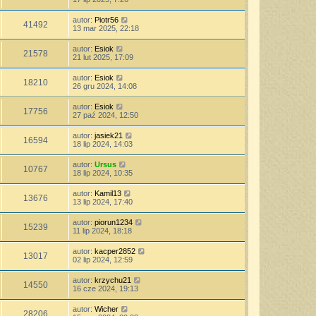
autor:
Piotr56
41492
13 mar 2025, 22:18
autor:
Esiok
21578
21 lut 2025, 17:09
autor:
Esiok
18210
26 gru 2024, 14:08
autor:
Esiok
17756
27 paź 2024, 12:50
autor:
jasiek21
16594
18 lip 2024, 14:03
autor:
Ursus
10767
18 lip 2024, 10:35
autor:
Kamil13
13676
13 lip 2024, 17:40
autor:
piorun1234
15239
11 lip 2024, 18:18
autor:
kacper2852
13017
02 lip 2024, 12:59
autor:
krzychu21
14550
16 cze 2024, 19:13
autor:
Wicher
28206