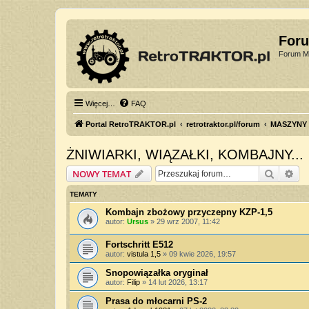
For
Forum Mi
Więcej…
FAQ
Portal RetroTRAKTOR.pl
retrotraktor.pl/forum
MASZYNY
ŻNIWIARKI, WIĄZAŁKI, KOMBAJNY...
Szukaj
Wy
NOWY TEMAT
TEMATY
Kombajn zbożowy przyczepny KZP-1,5
autor:
Ursus
»
29 wrz 2007, 11:42
Fortschritt E512
autor:
vistula 1,5
»
09 kwie 2026, 19:57
Snopowiązałka oryginał
autor:
Filip
»
14 lut 2026, 13:17
Prasa do młocarni PS-2