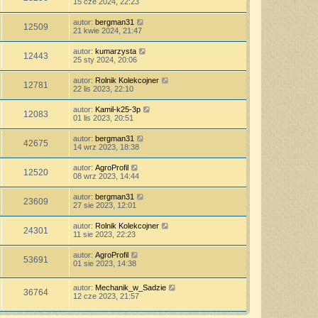
15 cze 2024, 22:23
autor:
bergman31
12509
21 kwie 2024, 21:47
autor:
kumarzysta
12443
25 sty 2024, 20:06
autor:
Rolnik Kolekcojner
12781
22 lis 2023, 22:10
autor:
Kamil-k25-3p
12083
01 lis 2023, 20:51
autor:
bergman31
42675
14 wrz 2023, 18:38
autor:
AgroProfil
12520
08 wrz 2023, 14:44
autor:
bergman31
23609
27 sie 2023, 12:01
autor:
Rolnik Kolekcojner
24301
11 sie 2023, 22:23
autor:
AgroProfil
53691
01 sie 2023, 14:38
autor:
Mechanik_w_Sadzie
36764
12 cze 2023, 21:57