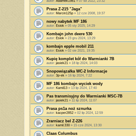
autor:
Adamek1981
»
07 lut 2022, 23:32
Prasa Z-215 "Jaga"
autor:
Marcin125p
»
12 cze 2008, 19:37
nowy nabytek MF 186
autor:
Esiok
»
05 sty 2025, 14:29
Kombajn john deere 530
autor:
Esiok
»
23 gru 2024, 13:29
kombajn epple mobil 211
autor:
Esiok
»
02 sie 2021, 19:35
Kupię komplet kół do Warmianki 7B
autor:
jasiek21
»
18 lip 2024, 14:03
Snopowiązałka WC-2 Informacje
autor:
3p-ek
»
16 lip 2024, 7:22
MF 186 kombajn wyciek wody
autor:
Kamil13
»
13 lip 2024, 17:40
Pas transmisyjny do Warmianki MSC-7B
autor:
jasiek21
»
11 lip 2024, 11:07
Prasa ps1a noż sznurka
autor:
kacper2852
»
02 lip 2024, 12:59
Zrarniacz bel Z-226
autor:
kamil.330
»
15 cze 2024, 13:30
Claas Columbus