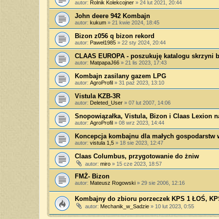
autor:
Rolnik Kolekcojner
»
24 lut 2021, 20:44
John deere 942 Kombajn
autor:
kukum
»
21 kwie 2024, 18:45
Bizon z056 q bizon rekord
autor:
Paweł1985
»
22 sty 2024, 20:44
CLAAS EUROPA - poszukuję katalogu skrzyni 
autor:
MatpapaJ66
»
21 lis 2023, 17:43
Kombajn zasilany gazem LPG
autor:
AgroProfil
»
31 paź 2023, 13:10
Vistula KZB-3R
autor:
Deleted_User
»
07 lut 2007, 14:06
Snopowiązałka, Vistula, Bizon i Claas Lexion 
autor:
AgroProfil
»
08 wrz 2023, 14:44
Koncepcja kombajnu dla małych gospodarstw 
autor:
vistula 1,5
»
18 sie 2023, 12:47
Claas Columbus, przygotowanie do żniw
autor:
miro
»
15 cze 2023, 18:57
FMŻ- Bizon
autor:
Mateusz Rogowski
»
29 sie 2006, 12:16
Kombajny do zbioru porzeczek KPS 1 ŁOŚ, KP
autor:
Mechanik_w_Sadzie
»
10 lut 2023, 0:55