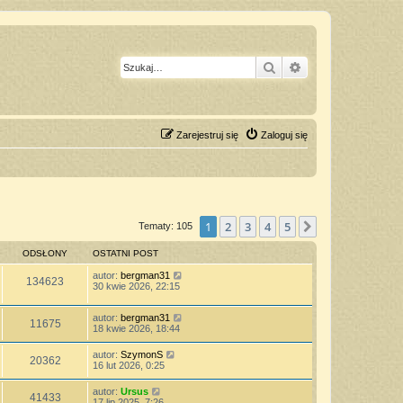
Szukaj
Wyszukiwanie z
Zarejestruj się
Zaloguj się
1
2
3
4
5
Następna
Tematy: 105
ODSŁONY
OSTATNI POST
autor:
bergman31
134623
30 kwie 2026, 22:15
autor:
bergman31
11675
18 kwie 2026, 18:44
autor:
SzymonS
20362
16 lut 2026, 0:25
autor:
Ursus
41433
17 lip 2025, 7:26