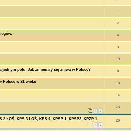
1
2
biegów.
4
3
19
na jednym polu! Jak zmieniały się żniwa w Polsce?
0
w Polsce w 21 wieku
18
14
23
1
2
S 2 ŁOŚ, KPS 3 ŁOŚ, KPS 4, KPSP 1, KPSP2, KPZP 1
26
1
2