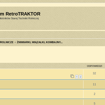
um RetroTRAKTOR
łośników Starej Techniki Rolniczej
 ROLNICZE
ŻNIWIARKI, WIĄZAŁKI, KOMBAJNY...
szukiwanie zaawansowane
ODPOWIEDZI
32
1
2
11
2
5