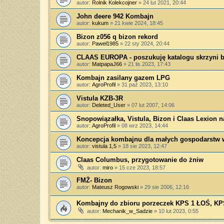
autor:
Rolnik Kolekcojner
»
24 lut 2021, 20:44
John deere 942 Kombajn
autor:
kukum
»
21 kwie 2024, 18:45
Bizon z056 q bizon rekord
autor:
Paweł1985
»
22 sty 2024, 20:44
CLAAS EUROPA - poszukuję katalogu skrzyni 
autor:
MatpapaJ66
»
21 lis 2023, 17:43
Kombajn zasilany gazem LPG
autor:
AgroProfil
»
31 paź 2023, 13:10
Vistula KZB-3R
autor:
Deleted_User
»
07 lut 2007, 14:06
Snopowiązałka, Vistula, Bizon i Claas Lexion 
autor:
AgroProfil
»
08 wrz 2023, 14:44
Koncepcja kombajnu dla małych gospodarstw 
autor:
vistula 1,5
»
18 sie 2023, 12:47
Claas Columbus, przygotowanie do żniw
autor:
miro
»
15 cze 2023, 18:57
FMŻ- Bizon
autor:
Mateusz Rogowski
»
29 sie 2006, 12:16
Kombajny do zbioru porzeczek KPS 1 ŁOŚ, KP
autor:
Mechanik_w_Sadzie
»
10 lut 2023, 0:55