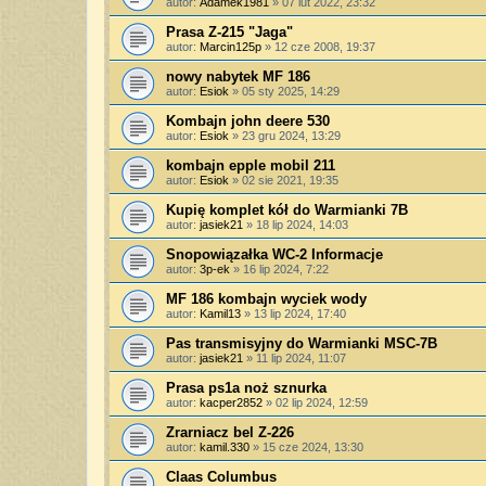
autor:
Adamek1981
»
07 lut 2022, 23:32
Prasa Z-215 "Jaga"
autor:
Marcin125p
»
12 cze 2008, 19:37
nowy nabytek MF 186
autor:
Esiok
»
05 sty 2025, 14:29
Kombajn john deere 530
autor:
Esiok
»
23 gru 2024, 13:29
kombajn epple mobil 211
autor:
Esiok
»
02 sie 2021, 19:35
Kupię komplet kół do Warmianki 7B
autor:
jasiek21
»
18 lip 2024, 14:03
Snopowiązałka WC-2 Informacje
autor:
3p-ek
»
16 lip 2024, 7:22
MF 186 kombajn wyciek wody
autor:
Kamil13
»
13 lip 2024, 17:40
Pas transmisyjny do Warmianki MSC-7B
autor:
jasiek21
»
11 lip 2024, 11:07
Prasa ps1a noż sznurka
autor:
kacper2852
»
02 lip 2024, 12:59
Zrarniacz bel Z-226
autor:
kamil.330
»
15 cze 2024, 13:30
Claas Columbus