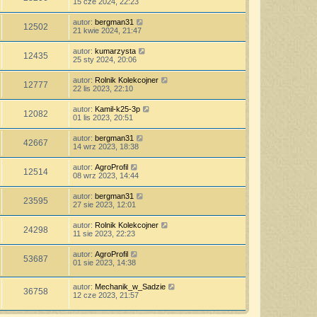
15 cze 2024, 22:23
autor:
bergman31
12502
21 kwie 2024, 21:47
autor:
kumarzysta
12435
25 sty 2024, 20:06
autor:
Rolnik Kolekcojner
12777
22 lis 2023, 22:10
autor:
Kamil-k25-3p
12082
01 lis 2023, 20:51
autor:
bergman31
42667
14 wrz 2023, 18:38
autor:
AgroProfil
12514
08 wrz 2023, 14:44
autor:
bergman31
23595
27 sie 2023, 12:01
autor:
Rolnik Kolekcojner
24298
11 sie 2023, 22:23
autor:
AgroProfil
53687
01 sie 2023, 14:38
autor:
Mechanik_w_Sadzie
36758
12 cze 2023, 21:57