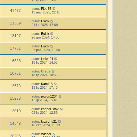
autor:
Piotr56
41477
13 mar 2025, 22:18
autor:
Esiok
21569
21 lut 2025, 17:09
autor:
Esiok
18197
26 gru 2024, 14:08
autor:
Esiok
17751
27 paź 2024, 12:50
autor:
jasiek21
16588
18 lip 2024, 14:03
autor:
Ursus
10761
18 lip 2024, 10:35
autor:
Kamil13
13673
13 lip 2024, 17:40
autor:
piorun1234
15233
11 lip 2024, 18:18
autor:
kacper2852
13010
02 lip 2024, 12:59
autor:
krzychu21
14548
16 cze 2024, 19:13
autor:
Wicher
28206