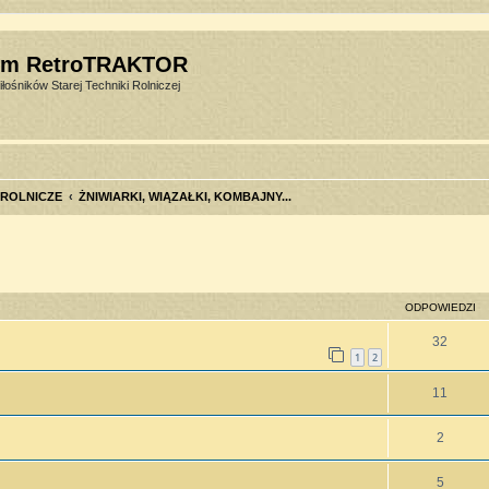
um RetroTRAKTOR
łośników Starej Techniki Rolniczej
 ROLNICZE
ŻNIWIARKI, WIĄZAŁKI, KOMBAJNY...
szukiwanie zaawansowane
ODPOWIEDZI
32
1
2
11
2
5