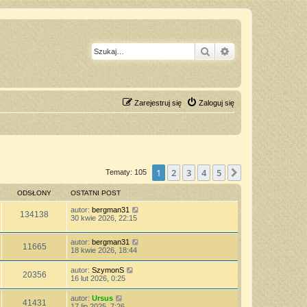
Szukaj
Wyszukiwanie z
Zarejestruj się
Zaloguj się
1
2
3
4
5
Następna
Tematy: 105
ODSŁONY
OSTATNI POST
autor:
bergman31
134138
30 kwie 2026, 22:15
autor:
bergman31
11665
18 kwie 2026, 18:44
autor:
SzymonS
20356
16 lut 2026, 0:25
autor:
Ursus
41431
17 lip 2025, 7:26