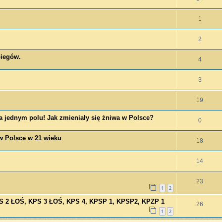
1
2
biegów.
4
3
19
na jednym polu! Jak zmieniały się żniwa w Polsce?
0
w Polsce w 21 wieku
18
14
23
1
2
S 2 ŁOŚ, KPS 3 ŁOŚ, KPS 4, KPSP 1, KPSP2, KPZP 1
26
1
2