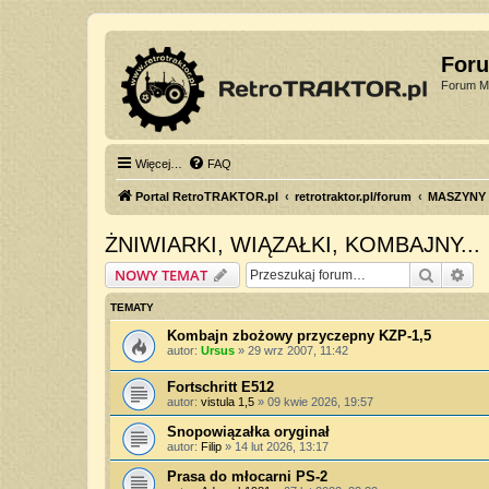
For
Forum Mi
Więcej…
FAQ
Portal RetroTRAKTOR.pl
retrotraktor.pl/forum
MASZYNY
ŻNIWIARKI, WIĄZAŁKI, KOMBAJNY...
Szukaj
Wy
NOWY TEMAT
TEMATY
Kombajn zbożowy przyczepny KZP-1,5
autor:
Ursus
»
29 wrz 2007, 11:42
Fortschritt E512
autor:
vistula 1,5
»
09 kwie 2026, 19:57
Snopowiązałka oryginał
autor:
Filip
»
14 lut 2026, 13:17
Prasa do młocarni PS-2