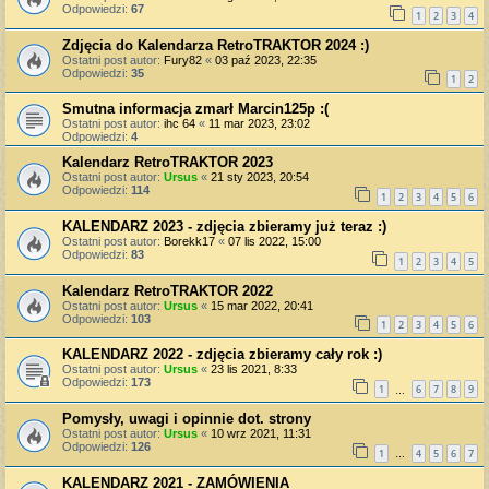
Odpowiedzi:
67
1
2
3
4
Zdjęcia do Kalendarza RetroTRAKTOR 2024 :)
Ostatni post autor:
Fury82
«
03 paź 2023, 22:35
Odpowiedzi:
35
1
2
Smutna informacja zmarł Marcin125p :(
Ostatni post autor:
ihc 64
«
11 mar 2023, 23:02
Odpowiedzi:
4
Kalendarz RetroTRAKTOR 2023
Ostatni post autor:
Ursus
«
21 sty 2023, 20:54
Odpowiedzi:
114
1
2
3
4
5
6
KALENDARZ 2023 - zdjęcia zbieramy już teraz :)
Ostatni post autor:
Borekk17
«
07 lis 2022, 15:00
Odpowiedzi:
83
1
2
3
4
5
Kalendarz RetroTRAKTOR 2022
Ostatni post autor:
Ursus
«
15 mar 2022, 20:41
Odpowiedzi:
103
1
2
3
4
5
6
KALENDARZ 2022 - zdjęcia zbieramy cały rok :)
Ostatni post autor:
Ursus
«
23 lis 2021, 8:33
Odpowiedzi:
173
1
6
7
8
9
…
Pomysły, uwagi i opinnie dot. strony
Ostatni post autor:
Ursus
«
10 wrz 2021, 11:31
Odpowiedzi:
126
1
4
5
6
7
…
KALENDARZ 2021 - ZAMÓWIENIA