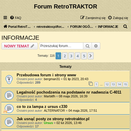
Forum RetroTRAKTOR
FAQ
Zarejestruj się
Zaloguj się
S
Portal RetroTRAKTOR.pl
retrotraktor.pl/forum
FORUM OGÓLNE
INFORMACJE
z
INFORMACJE
u
Szukaj
Wyszukiwanie z
NOWY TEMAT
k
a
1
2
3
4
5
Następna
Tematy: 116
j
Tematy
Przebudowa forum i strony www
Ostatni post autor:
bergman31
«
01 lip 2023, 20:43
Odpowiedzi:
289
1
12
13
14
15
…
Legalność pochodzenia na podstawie nr nadwozia C-4011
Ostatni post autor:
Marbitfh
«
08 maja 2026, 16:39
Odpowiedzi:
4
co to za lampa z ursus c330
Ostatni post autor:
ALTERNATOR
«
04 maja 2026, 17:51
Jak usnąć posty ze strony retrotraktor.pl
Ostatni post autor:
Ursus
«
02 lut 2026, 13:46
Odpowiedzi:
17