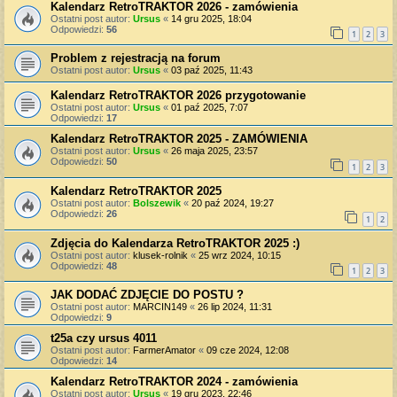
Kalendarz RetroTRAKTOR 2026 - zamówienia
Ostatni post autor:
Ursus
«
14 gru 2025, 18:04
Odpowiedzi:
56
1
2
3
Problem z rejestracją na forum
Ostatni post autor:
Ursus
«
03 paź 2025, 11:43
Kalendarz RetroTRAKTOR 2026 przygotowanie
Ostatni post autor:
Ursus
«
01 paź 2025, 7:07
Odpowiedzi:
17
Kalendarz RetroTRAKTOR 2025 - ZAMÓWIENIA
Ostatni post autor:
Ursus
«
26 maja 2025, 23:57
Odpowiedzi:
50
1
2
3
Kalendarz RetroTRAKTOR 2025
Ostatni post autor:
Bolszewik
«
20 paź 2024, 19:27
Odpowiedzi:
26
1
2
Zdjęcia do Kalendarza RetroTRAKTOR 2025 :)
Ostatni post autor:
klusek-rolnik
«
25 wrz 2024, 10:15
Odpowiedzi:
48
1
2
3
JAK DODAĆ ZDJĘCIE DO POSTU ?
Ostatni post autor:
MARCIN149
«
26 lip 2024, 11:31
Odpowiedzi:
9
t25a czy ursus 4011
Ostatni post autor:
FarmerAmator
«
09 cze 2024, 12:08
Odpowiedzi:
14
Kalendarz RetroTRAKTOR 2024 - zamówienia
Ostatni post autor:
Ursus
«
19 gru 2023, 22:46