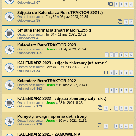
Odpowiedzi:
67
1
2
3
4
Zdjęcia do Kalendarza RetroTRAKTOR 2024 :)
Ostatni post autor:
Fury82
«
03 paź 2023, 22:35
Odpowiedzi:
35
1
2
Smutna informacja zmarł Marcin125p :(
Ostatni post autor:
ihc 64
«
11 mar 2023, 23:02
Odpowiedzi:
4
Kalendarz RetroTRAKTOR 2023
Ostatni post autor:
Ursus
«
21 sty 2023, 20:54
Odpowiedzi:
114
1
2
3
4
5
6
KALENDARZ 2023 - zdjęcia zbieramy już teraz :)
Ostatni post autor:
Borekk17
«
07 lis 2022, 15:00
Odpowiedzi:
83
1
2
3
4
5
Kalendarz RetroTRAKTOR 2022
Ostatni post autor:
Ursus
«
15 mar 2022, 20:41
Odpowiedzi:
103
1
2
3
4
5
6
KALENDARZ 2022 - zdjęcia zbieramy cały rok :)
Ostatni post autor:
Ursus
«
23 lis 2021, 8:33
Odpowiedzi:
173
1
6
7
8
9
…
Pomysły, uwagi i opinnie dot. strony
Ostatni post autor:
Ursus
«
10 wrz 2021, 11:31
Odpowiedzi:
126
1
4
5
6
7
…
KALENDARZ 2021 - ZAMÓWIENIA