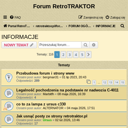
Forum RetroTRAKTOR
FAQ
Zarejestruj się
Zaloguj się
S
Portal RetroTRAKTOR.pl
retrotraktor.pl/forum
FORUM OGÓLNE
INFORMACJE
z
INFORMACJE
u
Szukaj
Wyszukiwanie z
NOWY TEMAT
k
a
1
2
3
4
5
Następna
Tematy: 116
j
Tematy
Przebudowa forum i strony www
Ostatni post autor:
bergman31
«
01 lip 2023, 20:43
Odpowiedzi:
289
1
12
13
14
15
…
Legalność pochodzenia na podstawie nr nadwozia C-4011
Ostatni post autor:
Marbitfh
«
08 maja 2026, 16:39
Odpowiedzi:
4
co to za lampa z ursus c330
Ostatni post autor:
ALTERNATOR
«
04 maja 2026, 17:51
Jak usnąć posty ze strony retrotraktor.pl
Ostatni post autor:
Ursus
«
02 lut 2026, 13:46
Odpowiedzi:
17