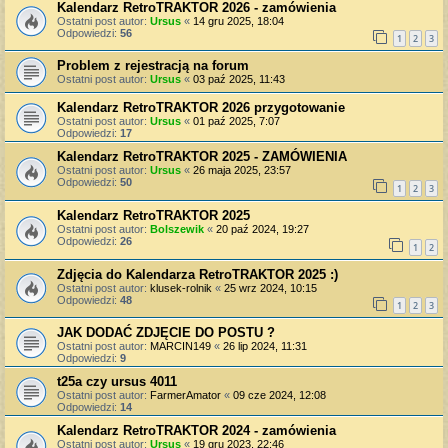
Kalendarz RetroTRAKTOR 2026 - zamówienia
Ostatni post autor:
Ursus
«
14 gru 2025, 18:04
Odpowiedzi:
56
1
2
3
Problem z rejestracją na forum
Ostatni post autor:
Ursus
«
03 paź 2025, 11:43
Kalendarz RetroTRAKTOR 2026 przygotowanie
Ostatni post autor:
Ursus
«
01 paź 2025, 7:07
Odpowiedzi:
17
Kalendarz RetroTRAKTOR 2025 - ZAMÓWIENIA
Ostatni post autor:
Ursus
«
26 maja 2025, 23:57
Odpowiedzi:
50
1
2
3
Kalendarz RetroTRAKTOR 2025
Ostatni post autor:
Bolszewik
«
20 paź 2024, 19:27
Odpowiedzi:
26
1
2
Zdjęcia do Kalendarza RetroTRAKTOR 2025 :)
Ostatni post autor:
klusek-rolnik
«
25 wrz 2024, 10:15
Odpowiedzi:
48
1
2
3
JAK DODAĆ ZDJĘCIE DO POSTU ?
Ostatni post autor:
MARCIN149
«
26 lip 2024, 11:31
Odpowiedzi:
9
t25a czy ursus 4011
Ostatni post autor:
FarmerAmator
«
09 cze 2024, 12:08
Odpowiedzi:
14
Kalendarz RetroTRAKTOR 2024 - zamówienia
Ostatni post autor:
Ursus
«
19 gru 2023, 22:46