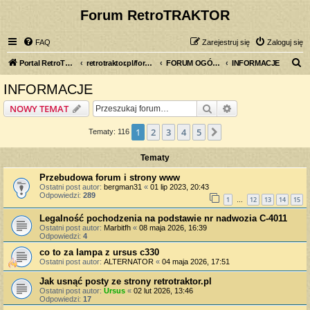
Forum RetroTRAKTOR
FAQ
Zarejestruj się
Zaloguj się
S
Portal RetroTRAKTOR.pl
retrotraktor.pl/forum
FORUM OGÓLNE
INFORMACJE
z
INFORMACJE
u
Szukaj
Wyszukiwanie z
NOWY TEMAT
k
a
1
2
3
4
5
Następna
Tematy: 116
j
Tematy
Przebudowa forum i strony www
Ostatni post autor:
bergman31
«
01 lip 2023, 20:43
Odpowiedzi:
289
1
12
13
14
15
…
Legalność pochodzenia na podstawie nr nadwozia C-4011
Ostatni post autor:
Marbitfh
«
08 maja 2026, 16:39
Odpowiedzi:
4
co to za lampa z ursus c330
Ostatni post autor:
ALTERNATOR
«
04 maja 2026, 17:51
Jak usnąć posty ze strony retrotraktor.pl
Ostatni post autor:
Ursus
«
02 lut 2026, 13:46
Odpowiedzi:
17