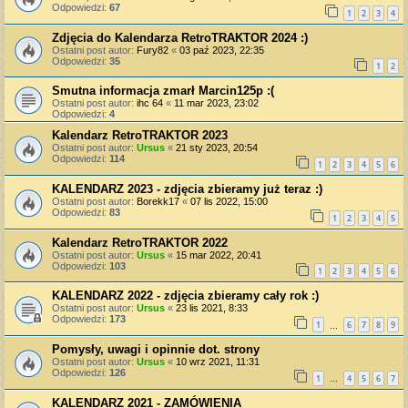
Odpowiedzi:
67
1
2
3
4
Zdjęcia do Kalendarza RetroTRAKTOR 2024 :)
Ostatni post autor:
Fury82
«
03 paź 2023, 22:35
Odpowiedzi:
35
1
2
Smutna informacja zmarł Marcin125p :(
Ostatni post autor:
ihc 64
«
11 mar 2023, 23:02
Odpowiedzi:
4
Kalendarz RetroTRAKTOR 2023
Ostatni post autor:
Ursus
«
21 sty 2023, 20:54
Odpowiedzi:
114
1
2
3
4
5
6
KALENDARZ 2023 - zdjęcia zbieramy już teraz :)
Ostatni post autor:
Borekk17
«
07 lis 2022, 15:00
Odpowiedzi:
83
1
2
3
4
5
Kalendarz RetroTRAKTOR 2022
Ostatni post autor:
Ursus
«
15 mar 2022, 20:41
Odpowiedzi:
103
1
2
3
4
5
6
KALENDARZ 2022 - zdjęcia zbieramy cały rok :)
Ostatni post autor:
Ursus
«
23 lis 2021, 8:33
Odpowiedzi:
173
1
6
7
8
9
…
Pomysły, uwagi i opinnie dot. strony
Ostatni post autor:
Ursus
«
10 wrz 2021, 11:31
Odpowiedzi:
126
1
4
5
6
7
…
KALENDARZ 2021 - ZAMÓWIENIA