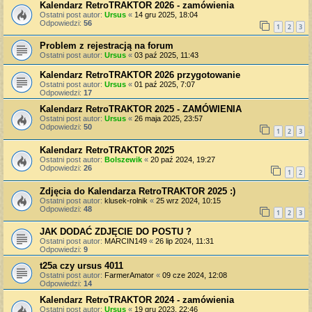
Kalendarz RetroTRAKTOR 2026 - zamówienia
Ostatni post autor:
Ursus
«
14 gru 2025, 18:04
Odpowiedzi:
56
1
2
3
Problem z rejestracją na forum
Ostatni post autor:
Ursus
«
03 paź 2025, 11:43
Kalendarz RetroTRAKTOR 2026 przygotowanie
Ostatni post autor:
Ursus
«
01 paź 2025, 7:07
Odpowiedzi:
17
Kalendarz RetroTRAKTOR 2025 - ZAMÓWIENIA
Ostatni post autor:
Ursus
«
26 maja 2025, 23:57
Odpowiedzi:
50
1
2
3
Kalendarz RetroTRAKTOR 2025
Ostatni post autor:
Bolszewik
«
20 paź 2024, 19:27
Odpowiedzi:
26
1
2
Zdjęcia do Kalendarza RetroTRAKTOR 2025 :)
Ostatni post autor:
klusek-rolnik
«
25 wrz 2024, 10:15
Odpowiedzi:
48
1
2
3
JAK DODAĆ ZDJĘCIE DO POSTU ?
Ostatni post autor:
MARCIN149
«
26 lip 2024, 11:31
Odpowiedzi:
9
t25a czy ursus 4011
Ostatni post autor:
FarmerAmator
«
09 cze 2024, 12:08
Odpowiedzi:
14
Kalendarz RetroTRAKTOR 2024 - zamówienia
Ostatni post autor:
Ursus
«
19 gru 2023, 22:46