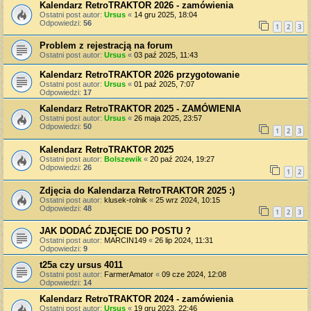
Kalendarz RetroTRAKTOR 2026 - zamówienia
Ostatni post autor:
Ursus
«
14 gru 2025, 18:04
Odpowiedzi:
56
1
2
3
Problem z rejestracją na forum
Ostatni post autor:
Ursus
«
03 paź 2025, 11:43
Kalendarz RetroTRAKTOR 2026 przygotowanie
Ostatni post autor:
Ursus
«
01 paź 2025, 7:07
Odpowiedzi:
17
Kalendarz RetroTRAKTOR 2025 - ZAMÓWIENIA
Ostatni post autor:
Ursus
«
26 maja 2025, 23:57
Odpowiedzi:
50
1
2
3
Kalendarz RetroTRAKTOR 2025
Ostatni post autor:
Bolszewik
«
20 paź 2024, 19:27
Odpowiedzi:
26
1
2
Zdjęcia do Kalendarza RetroTRAKTOR 2025 :)
Ostatni post autor:
klusek-rolnik
«
25 wrz 2024, 10:15
Odpowiedzi:
48
1
2
3
JAK DODAĆ ZDJĘCIE DO POSTU ?
Ostatni post autor:
MARCIN149
«
26 lip 2024, 11:31
Odpowiedzi:
9
t25a czy ursus 4011
Ostatni post autor:
FarmerAmator
«
09 cze 2024, 12:08
Odpowiedzi:
14
Kalendarz RetroTRAKTOR 2024 - zamówienia
Ostatni post autor:
Ursus
«
19 gru 2023, 22:46