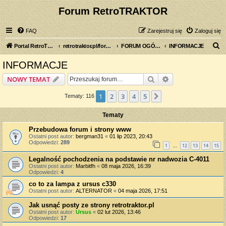
Forum RetroTRAKTOR
FAQ
Zarejestruj się
Zaloguj się
S
Portal RetroTRAKTOR.pl
retrotraktor.pl/forum
FORUM OGÓLNE
INFORMACJE
z
INFORMACJE
u
Szukaj
Wyszukiwanie z
NOWY TEMAT
k
a
1
2
3
4
5
Następna
Tematy: 116
j
Tematy
Przebudowa forum i strony www
Ostatni post autor:
bergman31
«
01 lip 2023, 20:43
Odpowiedzi:
289
1
12
13
14
15
…
Legalność pochodzenia na podstawie nr nadwozia C-4011
Ostatni post autor:
Marbitfh
«
08 maja 2026, 16:39
Odpowiedzi:
4
co to za lampa z ursus c330
Ostatni post autor:
ALTERNATOR
«
04 maja 2026, 17:51
Jak usnąć posty ze strony retrotraktor.pl
Ostatni post autor:
Ursus
«
02 lut 2026, 13:46
Odpowiedzi:
17