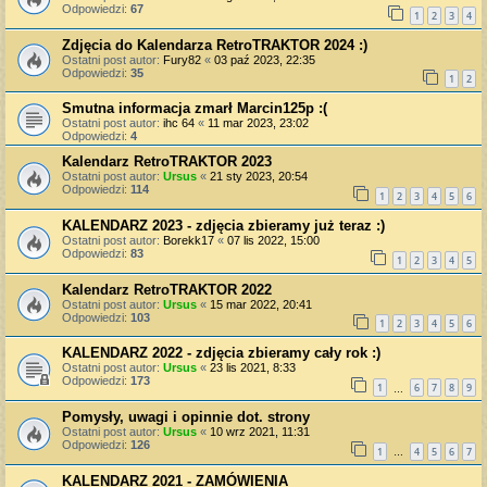
Odpowiedzi:
67
1
2
3
4
Zdjęcia do Kalendarza RetroTRAKTOR 2024 :)
Ostatni post autor:
Fury82
«
03 paź 2023, 22:35
Odpowiedzi:
35
1
2
Smutna informacja zmarł Marcin125p :(
Ostatni post autor:
ihc 64
«
11 mar 2023, 23:02
Odpowiedzi:
4
Kalendarz RetroTRAKTOR 2023
Ostatni post autor:
Ursus
«
21 sty 2023, 20:54
Odpowiedzi:
114
1
2
3
4
5
6
KALENDARZ 2023 - zdjęcia zbieramy już teraz :)
Ostatni post autor:
Borekk17
«
07 lis 2022, 15:00
Odpowiedzi:
83
1
2
3
4
5
Kalendarz RetroTRAKTOR 2022
Ostatni post autor:
Ursus
«
15 mar 2022, 20:41
Odpowiedzi:
103
1
2
3
4
5
6
KALENDARZ 2022 - zdjęcia zbieramy cały rok :)
Ostatni post autor:
Ursus
«
23 lis 2021, 8:33
Odpowiedzi:
173
1
6
7
8
9
…
Pomysły, uwagi i opinnie dot. strony
Ostatni post autor:
Ursus
«
10 wrz 2021, 11:31
Odpowiedzi:
126
1
4
5
6
7
…
KALENDARZ 2021 - ZAMÓWIENIA