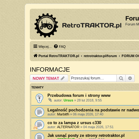
For
Forum Mi
Więcej…
FAQ
Portal RetroTRAKTOR.pl
retrotraktor.pl/forum
FORUM O
INFORMACJE
Szukaj
Wy
NOWY TEMAT
TEMATY
Przebudowa forum i strony www
autor:
Ursus
»
28 lut 2018, 9:55
Legalność pochodzenia na podstawie nr nadwo
autor:
Marbitfh
»
06 maja 2026, 17:40
co to za lampa z ursus c330
autor:
ALTERNATOR
»
04 maja 2026, 17:51
Jak usnąć posty ze strony retrotraktor.pl