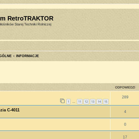
um RetroTRAKTOR
łośników Starej Techniki Rolniczej
GÓLNE
INFORMACJE
szukiwanie zaawansowane
ODPOWIEDZI
289
1
11
12
13
14
15
…
zia C-4011
4
0
17