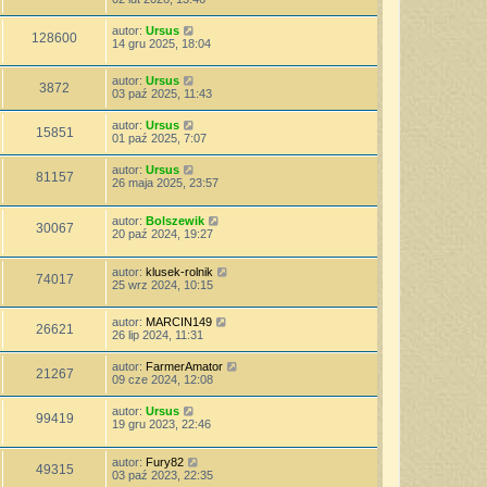
autor:
Ursus
128600
14 gru 2025, 18:04
autor:
Ursus
3872
03 paź 2025, 11:43
autor:
Ursus
15851
01 paź 2025, 7:07
autor:
Ursus
81157
26 maja 2025, 23:57
autor:
Bolszewik
30067
20 paź 2024, 19:27
autor:
klusek-rolnik
74017
25 wrz 2024, 10:15
autor:
MARCIN149
26621
26 lip 2024, 11:31
autor:
FarmerAmator
21267
09 cze 2024, 12:08
autor:
Ursus
99419
19 gru 2023, 22:46
autor:
Fury82
49315
03 paź 2023, 22:35