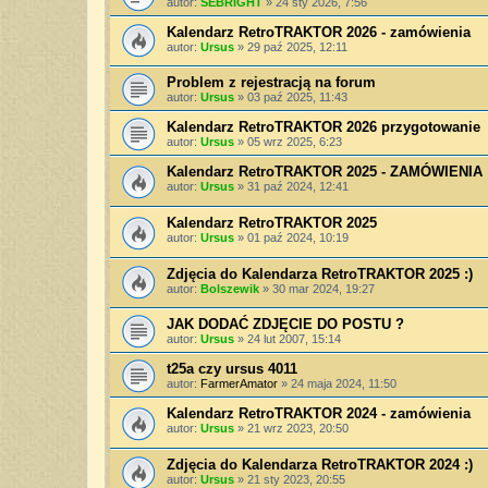
autor:
SEBRIGHT
»
24 sty 2026, 7:56
Kalendarz RetroTRAKTOR 2026 - zamówienia
autor:
Ursus
»
29 paź 2025, 12:11
Problem z rejestracją na forum
autor:
Ursus
»
03 paź 2025, 11:43
Kalendarz RetroTRAKTOR 2026 przygotowanie
autor:
Ursus
»
05 wrz 2025, 6:23
Kalendarz RetroTRAKTOR 2025 - ZAMÓWIENIA
autor:
Ursus
»
31 paź 2024, 12:41
Kalendarz RetroTRAKTOR 2025
autor:
Ursus
»
01 paź 2024, 10:19
Zdjęcia do Kalendarza RetroTRAKTOR 2025 :)
autor:
Bolszewik
»
30 mar 2024, 19:27
JAK DODAĆ ZDJĘCIE DO POSTU ?
autor:
Ursus
»
24 lut 2007, 15:14
t25a czy ursus 4011
autor:
FarmerAmator
»
24 maja 2024, 11:50
Kalendarz RetroTRAKTOR 2024 - zamówienia
autor:
Ursus
»
21 wrz 2023, 20:50
Zdjęcia do Kalendarza RetroTRAKTOR 2024 :)
autor:
Ursus
»
21 sty 2023, 20:55