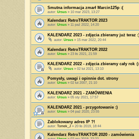
Smutna informacja zmarł Marcin125p :(
autor:
Ursus
»
10 mar 2023, 13:27
Kalendarz RetroTRAKTOR 2023
autor:
Ursus
»
11 paź 2022, 14:20
KALENDARZ 2023 - zdjęcia zbieramy już teraz :
autor:
Ursus
»
15 mar 2022, 20:44
Kalendarz RetroTRAKTOR 2022
autor:
Ursus
»
23 lis 2021, 21:59
KALENDARZ 2022 - zdjęcia zbieramy cały rok :)
autor:
Ursus
»
02 lut 2021, 13:10
Pomysły, uwagi i opinnie dot. strony
autor:
Ursus
»
02 lut 2007, 21:10
KALENDARZ 2021 - ZAMÓWIENIA
autor:
Ursus
»
05 sty 2021, 17:57
KALENDARZ 2021 - przygotowanie :)
autor:
Ursus
»
04 paź 2020, 23:55
Zablokowany adres IP ?!
autor:
Tomek_J
»
20 lis 2019, 18:44
Kalendarz RetroTRAKTOR 2020 - zamówienia
autor:
Ursus
»
02 gru 2019, 22:22