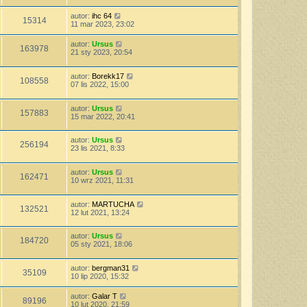
autor:
ihc 64
15314
11 mar 2023, 23:02
autor:
Ursus
163978
21 sty 2023, 20:54
autor:
Borekk17
108558
07 lis 2022, 15:00
autor:
Ursus
157883
15 mar 2022, 20:41
autor:
Ursus
256194
23 lis 2021, 8:33
autor:
Ursus
162471
10 wrz 2021, 11:31
autor:
MARTUCHA
132521
12 lut 2021, 13:24
autor:
Ursus
184720
05 sty 2021, 18:06
autor:
bergman31
35109
10 lip 2020, 15:32
autor:
Galar T
89196
10 lut 2020, 21:59