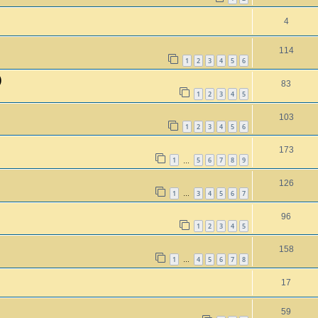
4
114
1
2
3
4
5
6
)
83
1
2
3
4
5
103
1
2
3
4
5
6
173
1
5
6
7
8
9
…
126
1
3
4
5
6
7
…
96
1
2
3
4
5
158
1
4
5
6
7
8
…
17
59