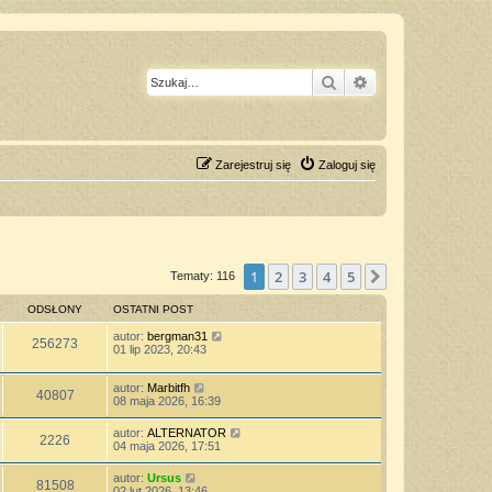
Szukaj
Wyszukiwanie z
Zarejestruj się
Zaloguj się
1
2
3
4
5
Następna
Tematy: 116
ODSŁONY
OSTATNI POST
autor:
bergman31
256273
01 lip 2023, 20:43
autor:
Marbitfh
40807
08 maja 2026, 16:39
autor:
ALTERNATOR
2226
04 maja 2026, 17:51
autor:
Ursus
81508
02 lut 2026, 13:46