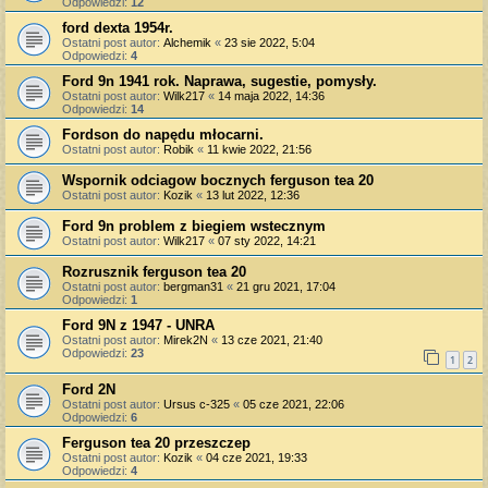
Odpowiedzi:
12
ford dexta 1954r.
Ostatni post autor:
Alchemik
«
23 sie 2022, 5:04
Odpowiedzi:
4
Ford 9n 1941 rok. Naprawa, sugestie, pomysły.
Ostatni post autor:
Wilk217
«
14 maja 2022, 14:36
Odpowiedzi:
14
Fordson do napędu młocarni.
Ostatni post autor:
Robik
«
11 kwie 2022, 21:56
Wspornik odciagow bocznych ferguson tea 20
Ostatni post autor:
Kozik
«
13 lut 2022, 12:36
Ford 9n problem z biegiem wstecznym
Ostatni post autor:
Wilk217
«
07 sty 2022, 14:21
Rozrusznik ferguson tea 20
Ostatni post autor:
bergman31
«
21 gru 2021, 17:04
Odpowiedzi:
1
Ford 9N z 1947 - UNRA
Ostatni post autor:
Mirek2N
«
13 cze 2021, 21:40
Odpowiedzi:
23
1
2
Ford 2N
Ostatni post autor:
Ursus c-325
«
05 cze 2021, 22:06
Odpowiedzi:
6
Ferguson tea 20 przeszczep
Ostatni post autor:
Kozik
«
04 cze 2021, 19:33
Odpowiedzi:
4