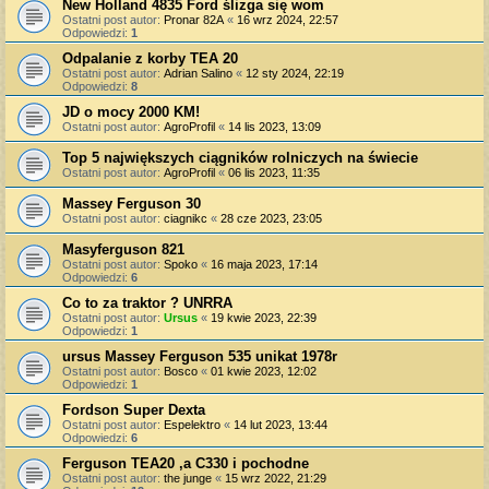
New Holland 4835 Ford ślizga się wom
Ostatni post autor:
Pronar 82A
«
16 wrz 2024, 22:57
Odpowiedzi:
1
Odpalanie z korby TEA 20
Ostatni post autor:
Adrian Salino
«
12 sty 2024, 22:19
Odpowiedzi:
8
JD o mocy 2000 KM!
Ostatni post autor:
AgroProfil
«
14 lis 2023, 13:09
Top 5 największych ciągników rolniczych na świecie
Ostatni post autor:
AgroProfil
«
06 lis 2023, 11:35
Massey Ferguson 30
Ostatni post autor:
ciagnikc
«
28 cze 2023, 23:05
Masyferguson 821
Ostatni post autor:
Spoko
«
16 maja 2023, 17:14
Odpowiedzi:
6
Co to za traktor ? UNRRA
Ostatni post autor:
Ursus
«
19 kwie 2023, 22:39
Odpowiedzi:
1
ursus Massey Ferguson 535 unikat 1978r
Ostatni post autor:
Bosco
«
01 kwie 2023, 12:02
Odpowiedzi:
1
Fordson Super Dexta
Ostatni post autor:
Espelektro
«
14 lut 2023, 13:44
Odpowiedzi:
6
Ferguson TEA20 ,a C330 i pochodne
Ostatni post autor:
the junge
«
15 wrz 2022, 21:29