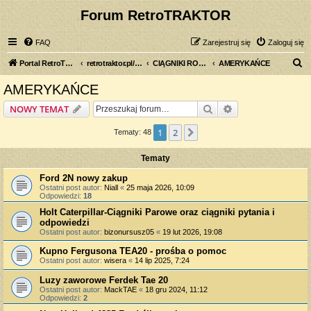
Forum RetroTRAKTOR
FAQ
Zarejestruj się
Zaloguj się
S
Portal RetroTRAKTOR.pl
retrotraktor.pl/forum
CIĄGNIKI ROLNICZE
AMERYKAŃCE
z
AMERYKAŃCE
u
Szukaj
Wyszukiwanie z
NOWY TEMAT
k
a
1
2
Następna
Tematy: 48
j
Tematy
Ford 2N nowy zakup
Ostatni post autor:
Niall
«
25 maja 2026, 10:09
Odpowiedzi:
18
Holt Caterpillar-Ciągniki Parowe oraz ciągniki pytania i
odpowiedzi
Ostatni post autor:
bizonursusz05
«
19 lut 2026, 19:08
Kupno Fergusona TEA20 - prośba o pomoc
Ostatni post autor:
wisera
«
14 lip 2025, 7:24
Luzy zaworowe Ferdek Tae 20
Ostatni post autor:
MackTAE
«
18 gru 2024, 11:12
Odpowiedzi:
2