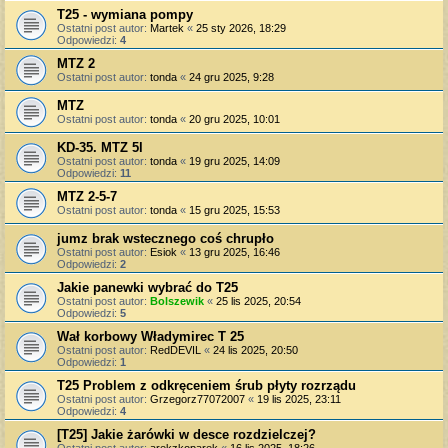
T25 - wymiana pompy
Ostatni post autor:
Martek
«
25 sty 2026, 18:29
Odpowiedzi:
4
MTZ 2
Ostatni post autor:
tonda
«
24 gru 2025, 9:28
MTZ
Ostatni post autor:
tonda
«
20 gru 2025, 10:01
KD-35. MTZ 5l
Ostatni post autor:
tonda
«
19 gru 2025, 14:09
Odpowiedzi:
11
MTZ 2-5-7
Ostatni post autor:
tonda
«
15 gru 2025, 15:53
jumz brak wstecznego coś chrupło
Ostatni post autor:
Esiok
«
13 gru 2025, 16:46
Odpowiedzi:
2
Jakie panewki wybrać do T25
Ostatni post autor:
Bolszewik
«
25 lis 2025, 20:54
Odpowiedzi:
5
Wał korbowy Władymirec T 25
Ostatni post autor:
RedDEVIL
«
24 lis 2025, 20:50
Odpowiedzi:
1
T25 Problem z odkręceniem śrub płyty rozrządu
Ostatni post autor:
Grzegorz77072007
«
19 lis 2025, 23:11
Odpowiedzi:
4
[T25] Jakie żarówki w desce rozdzielczej?
Ostatni post autor:
arekzkoparek
«
16 lis 2025, 18:26