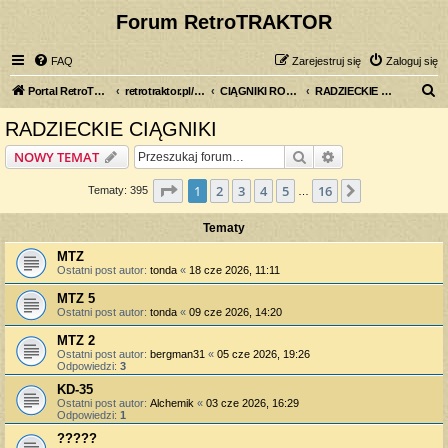
Forum RetroTRAKTOR
FAQ
Zarejestruj się
Zaloguj się
S
Portal RetroTRAKTOR.pl
retrotraktor.pl/forum
CIĄGNIKI ROLNICZE
RADZIECKIE CIĄGNIKI
z
RADZIECKIE CIĄGNIKI
u
Szukaj
Wyszukiwanie z
NOWY TEMAT
k
a
Strona
1
z
16
1
2
3
4
5
16
Następna
Tematy: 395
…
j
Tematy
MTZ
Ostatni post autor:
tonda
«
18 cze 2026, 11:11
MTZ 5
Ostatni post autor:
tonda
«
09 cze 2026, 14:20
MTZ 2
Ostatni post autor:
bergman31
«
05 cze 2026, 19:26
Odpowiedzi:
3
KD-35
Ostatni post autor:
Alchemik
«
03 cze 2026, 16:29
Odpowiedzi:
1
?????