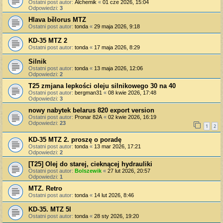
Ostatni post autor:
Alchemik
«
01 cze 2026, 15:04
Odpowiedzi:
3
Hlava bělorus MTZ
Ostatni post autor:
tonda
«
29 maja 2026, 9:18
KD-35 MTZ 2
Ostatni post autor:
tonda
«
17 maja 2026, 8:29
Silnik
Ostatni post autor:
tonda
«
13 maja 2026, 12:06
Odpowiedzi:
2
T25 zmjana lepkości oleju silnikowego 30 na 40
Ostatni post autor:
bergman31
«
08 kwie 2026, 17:48
Odpowiedzi:
3
nowy nabytek belarus 820 export version
Ostatni post autor:
Pronar 82A
«
02 kwie 2026, 16:19
Odpowiedzi:
23
1
2
KD-35 MTZ 2. proszę o poradę
Ostatni post autor:
tonda
«
13 mar 2026, 17:21
Odpowiedzi:
2
[T25] Olej do starej, cieknącej hydrauliki
Ostatni post autor:
Bolszewik
«
27 lut 2026, 20:57
Odpowiedzi:
1
MTZ. Retro
Ostatni post autor:
tonda
«
14 lut 2026, 8:46
KD-35. MTZ 5l
Ostatni post autor:
tonda
«
28 sty 2026, 19:20