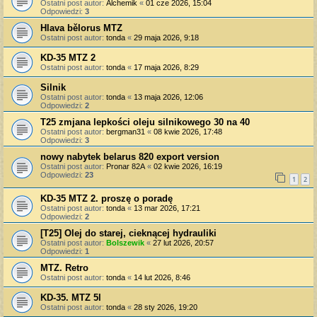
Ostatni post autor:
Alchemik
«
01 cze 2026, 15:04
Odpowiedzi:
3
Hlava bělorus MTZ
Ostatni post autor:
tonda
«
29 maja 2026, 9:18
KD-35 MTZ 2
Ostatni post autor:
tonda
«
17 maja 2026, 8:29
Silnik
Ostatni post autor:
tonda
«
13 maja 2026, 12:06
Odpowiedzi:
2
T25 zmjana lepkości oleju silnikowego 30 na 40
Ostatni post autor:
bergman31
«
08 kwie 2026, 17:48
Odpowiedzi:
3
nowy nabytek belarus 820 export version
Ostatni post autor:
Pronar 82A
«
02 kwie 2026, 16:19
Odpowiedzi:
23
1
2
KD-35 MTZ 2. proszę o poradę
Ostatni post autor:
tonda
«
13 mar 2026, 17:21
Odpowiedzi:
2
[T25] Olej do starej, cieknącej hydrauliki
Ostatni post autor:
Bolszewik
«
27 lut 2026, 20:57
Odpowiedzi:
1
MTZ. Retro
Ostatni post autor:
tonda
«
14 lut 2026, 8:46
KD-35. MTZ 5l
Ostatni post autor:
tonda
«
28 sty 2026, 19:20