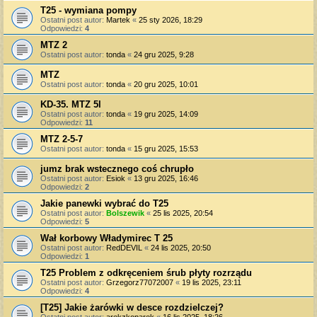
T25 - wymiana pompy
Ostatni post autor:
Martek
«
25 sty 2026, 18:29
Odpowiedzi:
4
MTZ 2
Ostatni post autor:
tonda
«
24 gru 2025, 9:28
MTZ
Ostatni post autor:
tonda
«
20 gru 2025, 10:01
KD-35. MTZ 5l
Ostatni post autor:
tonda
«
19 gru 2025, 14:09
Odpowiedzi:
11
MTZ 2-5-7
Ostatni post autor:
tonda
«
15 gru 2025, 15:53
jumz brak wstecznego coś chrupło
Ostatni post autor:
Esiok
«
13 gru 2025, 16:46
Odpowiedzi:
2
Jakie panewki wybrać do T25
Ostatni post autor:
Bolszewik
«
25 lis 2025, 20:54
Odpowiedzi:
5
Wał korbowy Władymirec T 25
Ostatni post autor:
RedDEVIL
«
24 lis 2025, 20:50
Odpowiedzi:
1
T25 Problem z odkręceniem śrub płyty rozrządu
Ostatni post autor:
Grzegorz77072007
«
19 lis 2025, 23:11
Odpowiedzi:
4
[T25] Jakie żarówki w desce rozdzielczej?
Ostatni post autor:
arekzkoparek
«
16 lis 2025, 18:26