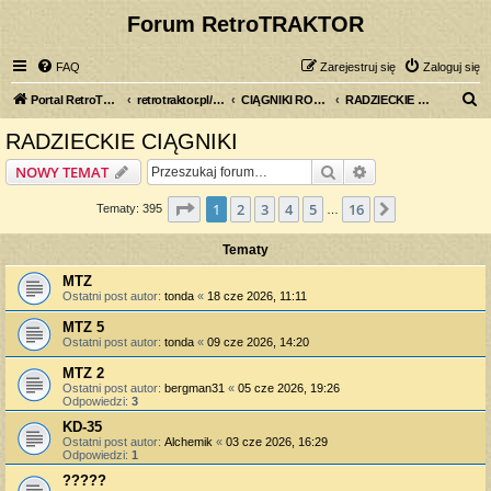
Forum RetroTRAKTOR
FAQ
Zarejestruj się
Zaloguj się
S
Portal RetroTRAKTOR.pl
retrotraktor.pl/forum
CIĄGNIKI ROLNICZE
RADZIECKIE CIĄGNIKI
z
RADZIECKIE CIĄGNIKI
u
Szukaj
Wyszukiwanie z
NOWY TEMAT
k
a
Strona
1
z
16
1
2
3
4
5
16
Następna
Tematy: 395
…
j
Tematy
MTZ
Ostatni post autor:
tonda
«
18 cze 2026, 11:11
MTZ 5
Ostatni post autor:
tonda
«
09 cze 2026, 14:20
MTZ 2
Ostatni post autor:
bergman31
«
05 cze 2026, 19:26
Odpowiedzi:
3
KD-35
Ostatni post autor:
Alchemik
«
03 cze 2026, 16:29
Odpowiedzi:
1
?????