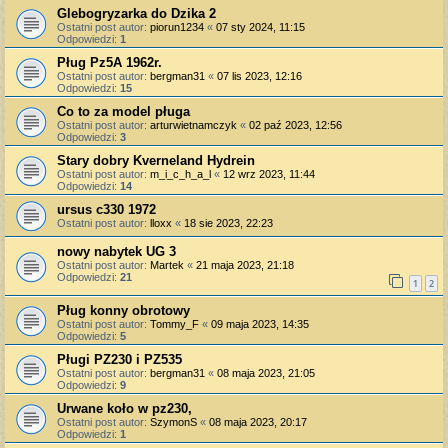
Glebogryzarka do Dzika 2
Ostatni post autor:
piorun1234
«
07 sty 2024, 11:15
Odpowiedzi:
1
Pług Pz5A 1962r.
Ostatni post autor:
bergman31
«
07 lis 2023, 12:16
Odpowiedzi:
15
Co to za model pługa
Ostatni post autor:
arturwietnamczyk
«
02 paź 2023, 12:56
Odpowiedzi:
3
Stary dobry Kverneland Hydrein
Ostatni post autor:
m_i_c_h_a_l
«
12 wrz 2023, 11:44
Odpowiedzi:
14
ursus c330 1972
Ostatni post autor:
lloxx
«
18 sie 2023, 22:23
nowy nabytek UG 3
Ostatni post autor:
Martek
«
21 maja 2023, 21:18
Odpowiedzi:
21
1
2
Pług konny obrotowy
Ostatni post autor:
Tommy_F
«
09 maja 2023, 14:35
Odpowiedzi:
5
Pługi PZ230 i PZ535
Ostatni post autor:
bergman31
«
08 maja 2023, 21:05
Odpowiedzi:
9
Urwane koło w pz230,
Ostatni post autor:
SzymonS
«
08 maja 2023, 20:17
Odpowiedzi:
1