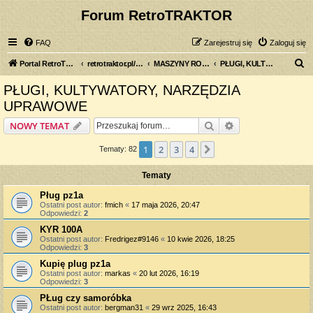
Forum RetroTRAKTOR
FAQ
Zarejestruj się
Zaloguj się
S
Portal RetroTRAKTOR.pl
retrotraktor.pl/forum
MASZYNY ROLNICZE
PŁUGI, KULTYWATORY, NARZĘDZIA UPRAWOWE
z
PŁUGI, KULTYWATORY, NARZĘDZIA
u
UPRAWOWE
k
Szukaj
Wyszukiwanie z
NOWY TEMAT
a
j
1
2
3
4
Następna
Tematy: 82
Tematy
Pług pz1a
Ostatni post autor:
fmich
«
17 maja 2026, 20:47
Odpowiedzi:
2
KYR 100A
Ostatni post autor:
Fredrigez#9146
«
10 kwie 2026, 18:25
Odpowiedzi:
3
Kupię plug pz1a
Ostatni post autor:
markas
«
20 lut 2026, 16:19
Odpowiedzi:
3
PŁug czy samoróbka
Ostatni post autor:
bergman31
«
29 wrz 2025, 16:43