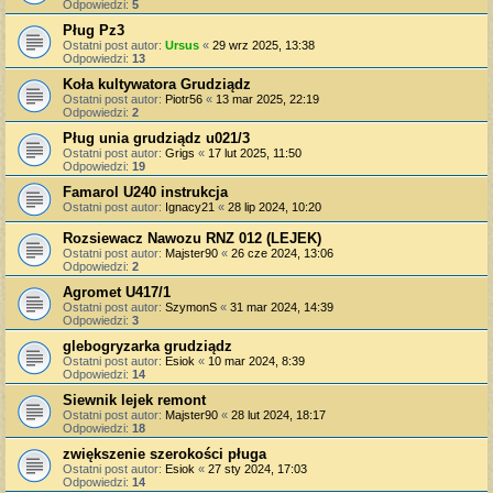
Odpowiedzi:
5
Pług Pz3
Ostatni post autor:
Ursus
«
29 wrz 2025, 13:38
Odpowiedzi:
13
Koła kultywatora Grudziądz
Ostatni post autor:
Piotr56
«
13 mar 2025, 22:19
Odpowiedzi:
2
Pług unia grudziądz u021/3
Ostatni post autor:
Grigs
«
17 lut 2025, 11:50
Odpowiedzi:
19
Famarol U240 instrukcja
Ostatni post autor:
Ignacy21
«
28 lip 2024, 10:20
Rozsiewacz Nawozu RNZ 012 (LEJEK)
Ostatni post autor:
Majster90
«
26 cze 2024, 13:06
Odpowiedzi:
2
Agromet U417/1
Ostatni post autor:
SzymonS
«
31 mar 2024, 14:39
Odpowiedzi:
3
glebogryzarka grudziądz
Ostatni post autor:
Esiok
«
10 mar 2024, 8:39
Odpowiedzi:
14
Siewnik lejek remont
Ostatni post autor:
Majster90
«
28 lut 2024, 18:17
Odpowiedzi:
18
zwiększenie szerokości pługa
Ostatni post autor:
Esiok
«
27 sty 2024, 17:03
Odpowiedzi:
14