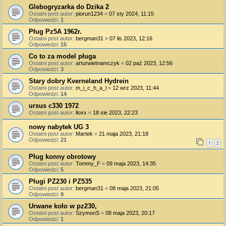
Glebogryzarka do Dzika 2
Ostatni post autor:
piorun1234
«
07 sty 2024, 11:15
Odpowiedzi:
1
Pług Pz5A 1962r.
Ostatni post autor:
bergman31
«
07 lis 2023, 12:16
Odpowiedzi:
15
Co to za model pługa
Ostatni post autor:
arturwietnamczyk
«
02 paź 2023, 12:56
Odpowiedzi:
3
Stary dobry Kverneland Hydrein
Ostatni post autor:
m_i_c_h_a_l
«
12 wrz 2023, 11:44
Odpowiedzi:
14
ursus c330 1972
Ostatni post autor:
lloxx
«
18 sie 2023, 22:23
nowy nabytek UG 3
Ostatni post autor:
Martek
«
21 maja 2023, 21:18
Odpowiedzi:
21
1
2
Pług konny obrotowy
Ostatni post autor:
Tommy_F
«
09 maja 2023, 14:35
Odpowiedzi:
5
Pługi PZ230 i PZ535
Ostatni post autor:
bergman31
«
08 maja 2023, 21:05
Odpowiedzi:
9
Urwane koło w pz230,
Ostatni post autor:
SzymonS
«
08 maja 2023, 20:17
Odpowiedzi:
1