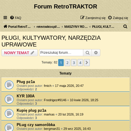
Forum RetroTRAKTOR
FAQ
Zarejestruj się
Zaloguj się
S
Portal RetroTRAKTOR.pl
retrotraktor.pl/forum
MASZYNY ROLNICZE
PŁUGI, KULTYWATORY, NARZĘDZIA UPRAWOWE
z
PŁUGI, KULTYWATORY, NARZĘDZIA
u
UPRAWOWE
k
Szukaj
Wyszukiwanie z
NOWY TEMAT
a
j
1
2
3
4
Następna
Tematy: 82
Tematy
Pług pz1a
Ostatni post autor:
fmich
«
17 maja 2026, 20:47
Odpowiedzi:
2
KYR 100A
Ostatni post autor:
Fredrigez#9146
«
10 kwie 2026, 18:25
Odpowiedzi:
3
Kupię plug pz1a
Ostatni post autor:
markas
«
20 lut 2026, 16:19
Odpowiedzi:
3
PŁug czy samoróbka
Ostatni post autor:
bergman31
«
29 wrz 2025, 16:43