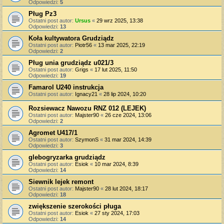
Odpowiedzi:
5
Pług Pz3
Ostatni post autor:
Ursus
«
29 wrz 2025, 13:38
Odpowiedzi:
13
Koła kultywatora Grudziądz
Ostatni post autor:
Piotr56
«
13 mar 2025, 22:19
Odpowiedzi:
2
Pług unia grudziądz u021/3
Ostatni post autor:
Grigs
«
17 lut 2025, 11:50
Odpowiedzi:
19
Famarol U240 instrukcja
Ostatni post autor:
Ignacy21
«
28 lip 2024, 10:20
Rozsiewacz Nawozu RNZ 012 (LEJEK)
Ostatni post autor:
Majster90
«
26 cze 2024, 13:06
Odpowiedzi:
2
Agromet U417/1
Ostatni post autor:
SzymonS
«
31 mar 2024, 14:39
Odpowiedzi:
3
glebogryzarka grudziądz
Ostatni post autor:
Esiok
«
10 mar 2024, 8:39
Odpowiedzi:
14
Siewnik lejek remont
Ostatni post autor:
Majster90
«
28 lut 2024, 18:17
Odpowiedzi:
18
zwiększenie szerokości pługa
Ostatni post autor:
Esiok
«
27 sty 2024, 17:03
Odpowiedzi:
14