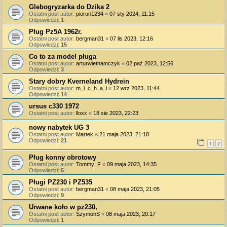
Glebogryzarka do Dzika 2
Ostatni post autor:
piorun1234
«
07 sty 2024, 11:15
Odpowiedzi:
1
Pług Pz5A 1962r.
Ostatni post autor:
bergman31
«
07 lis 2023, 12:16
Odpowiedzi:
15
Co to za model pługa
Ostatni post autor:
arturwietnamczyk
«
02 paź 2023, 12:56
Odpowiedzi:
3
Stary dobry Kverneland Hydrein
Ostatni post autor:
m_i_c_h_a_l
«
12 wrz 2023, 11:44
Odpowiedzi:
14
ursus c330 1972
Ostatni post autor:
lloxx
«
18 sie 2023, 22:23
nowy nabytek UG 3
Ostatni post autor:
Martek
«
21 maja 2023, 21:18
Odpowiedzi:
21
1
2
Pług konny obrotowy
Ostatni post autor:
Tommy_F
«
09 maja 2023, 14:35
Odpowiedzi:
5
Pługi PZ230 i PZ535
Ostatni post autor:
bergman31
«
08 maja 2023, 21:05
Odpowiedzi:
9
Urwane koło w pz230,
Ostatni post autor:
SzymonS
«
08 maja 2023, 20:17
Odpowiedzi:
1