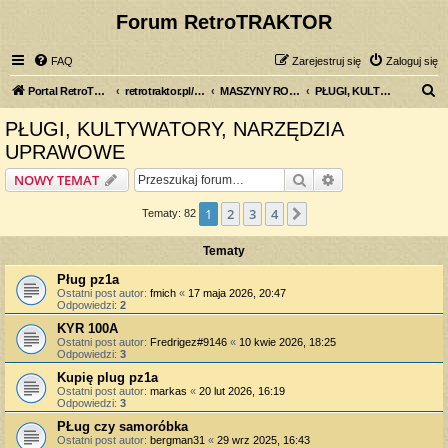
Forum RetroTRAKTOR
FAQ
Zarejestruj się
Zaloguj się
S
Portal RetroTRAKTOR.pl
retrotraktor.pl/forum
MASZYNY ROLNICZE
PŁUGI, KULTYWATORY, NARZĘDZIA UPRAWOWE
z
PŁUGI, KULTYWATORY, NARZĘDZIA
u
UPRAWOWE
k
Szukaj
Wyszukiwanie z
NOWY TEMAT
a
j
1
2
3
4
Następna
Tematy: 82
Tematy
Pług pz1a
Ostatni post autor:
fmich
«
17 maja 2026, 20:47
Odpowiedzi:
2
KYR 100A
Ostatni post autor:
Fredrigez#9146
«
10 kwie 2026, 18:25
Odpowiedzi:
3
Kupię plug pz1a
Ostatni post autor:
markas
«
20 lut 2026, 16:19
Odpowiedzi:
3
PŁug czy samoróbka
Ostatni post autor:
bergman31
«
29 wrz 2025, 16:43