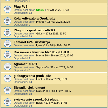
Odpowiedzi:
5
Pług Pz3
Ostatni post autor:
Ursus
«
29 wrz 2025, 13:38
Odpowiedzi:
13
Koła kultywatora Grudziądz
Ostatni post autor:
Piotr56
«
13 mar 2025, 22:19
Odpowiedzi:
2
Pług unia grudziądz u021/3
Ostatni post autor:
Grigs
«
17 lut 2025, 11:50
Odpowiedzi:
19
Famarol U240 instrukcja
Ostatni post autor:
Ignacy21
«
28 lip 2024, 10:20
Rozsiewacz Nawozu RNZ 012 (LEJEK)
Ostatni post autor:
Majster90
«
26 cze 2024, 13:06
Odpowiedzi:
2
Agromet U417/1
Ostatni post autor:
SzymonS
«
31 mar 2024, 14:39
Odpowiedzi:
3
glebogryzarka grudziądz
Ostatni post autor:
Esiok
«
10 mar 2024, 8:39
Odpowiedzi:
14
Siewnik lejek remont
Ostatni post autor:
Majster90
«
28 lut 2024, 18:17
Odpowiedzi:
18
zwiększenie szerokości pługa
Ostatni post autor:
Esiok
«
27 sty 2024, 17:03
Odpowiedzi:
14