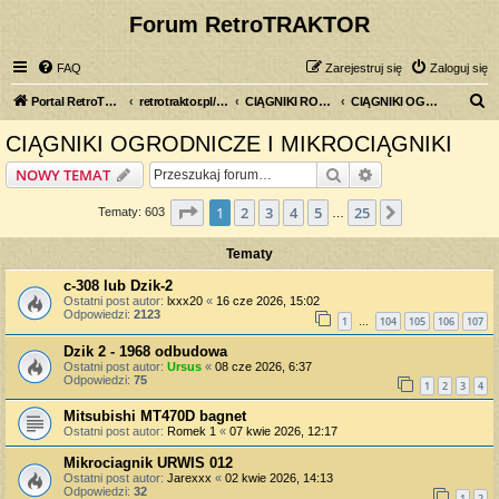
Forum RetroTRAKTOR
FAQ
Zarejestruj się
Zaloguj się
S
Portal RetroTRAKTOR.pl
retrotraktor.pl/forum
CIĄGNIKI ROLNICZE
CIĄGNIKI OGRODNICZE I MIKROCIĄGNIKI
z
CIĄGNIKI OGRODNICZE I MIKROCIĄGNIKI
u
Szukaj
Wyszukiwanie z
NOWY TEMAT
k
a
Strona
1
z
25
1
2
3
4
5
25
Następna
Tematy: 603
…
j
Tematy
c-308 lub Dzik-2
Ostatni post autor:
lxxx20
«
16 cze 2026, 15:02
Odpowiedzi:
2123
1
104
105
106
107
…
Dzik 2 - 1968 odbudowa
Ostatni post autor:
Ursus
«
08 cze 2026, 6:37
Odpowiedzi:
75
1
2
3
4
Mitsubishi MT470D bagnet
Ostatni post autor:
Romek 1
«
07 kwie 2026, 12:17
Mikrociagnik URWIS 012
Ostatni post autor:
Jarexxx
«
02 kwie 2026, 14:13
Odpowiedzi:
32
1
2