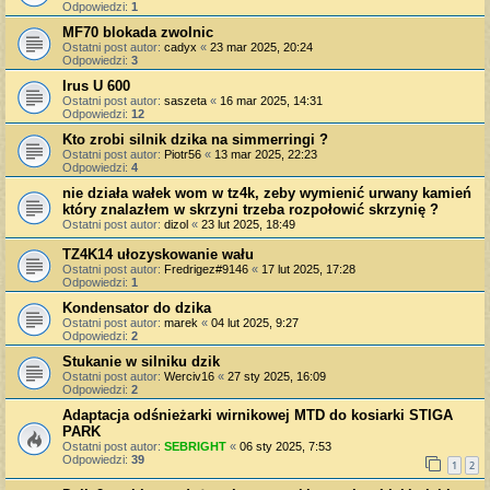
Odpowiedzi:
1
MF70 blokada zwolnic
Ostatni post autor:
cadyx
«
23 mar 2025, 20:24
Odpowiedzi:
3
Irus U 600
Ostatni post autor:
saszeta
«
16 mar 2025, 14:31
Odpowiedzi:
12
Kto zrobi silnik dzika na simmerringi ?
Ostatni post autor:
Piotr56
«
13 mar 2025, 22:23
Odpowiedzi:
4
nie działa wałek wom w tz4k, zeby wymienić urwany kamień
który znalazłem w skrzyni trzeba rozpołowić skrzynię ?
Ostatni post autor:
dizol
«
23 lut 2025, 18:49
TZ4K14 ułozyskowanie wału
Ostatni post autor:
Fredrigez#9146
«
17 lut 2025, 17:28
Odpowiedzi:
1
Kondensator do dzika
Ostatni post autor:
marek
«
04 lut 2025, 9:27
Odpowiedzi:
2
Stukanie w silniku dzik
Ostatni post autor:
Werciv16
«
27 sty 2025, 16:09
Odpowiedzi:
2
Adaptacja odśnieżarki wirnikowej MTD do kosiarki STIGA
PARK
Ostatni post autor:
SEBRIGHT
«
06 sty 2025, 7:53
Odpowiedzi:
39
1
2