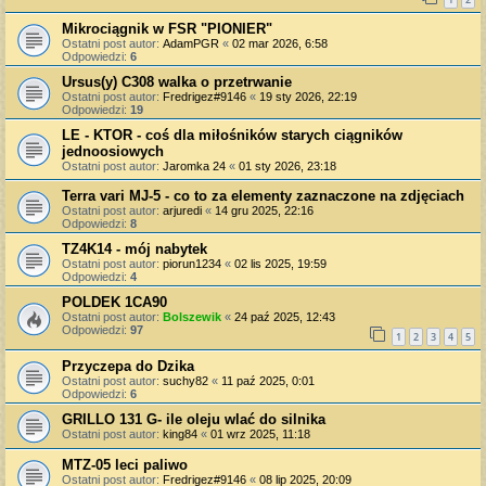
Mikrociągnik w FSR "PIONIER"
Ostatni post autor:
AdamPGR
«
02 mar 2026, 6:58
Odpowiedzi:
6
Ursus(y) C308 walka o przetrwanie
Ostatni post autor:
Fredrigez#9146
«
19 sty 2026, 22:19
Odpowiedzi:
19
LE - KTOR - coś dla miłośników starych ciągników
jednoosiowych
Ostatni post autor:
Jaromka 24
«
01 sty 2026, 23:18
Terra vari MJ-5 - co to za elementy zaznaczone na zdjęciach
Ostatni post autor:
arjuredi
«
14 gru 2025, 22:16
Odpowiedzi:
8
TZ4K14 - mój nabytek
Ostatni post autor:
piorun1234
«
02 lis 2025, 19:59
Odpowiedzi:
4
POLDEK 1CA90
Ostatni post autor:
Bolszewik
«
24 paź 2025, 12:43
Odpowiedzi:
97
1
2
3
4
5
Przyczepa do Dzika
Ostatni post autor:
suchy82
«
11 paź 2025, 0:01
Odpowiedzi:
6
GRILLO 131 G- ile oleju wlać do silnika
Ostatni post autor:
king84
«
01 wrz 2025, 11:18
MTZ-05 leci paliwo
Ostatni post autor:
Fredrigez#9146
«
08 lip 2025, 20:09