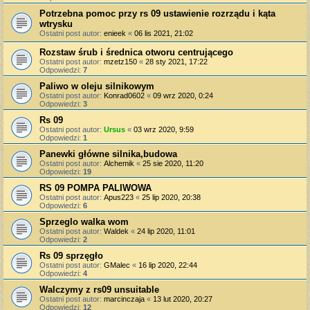
Potrzebna pomoc przy rs 09 ustawienie rozrządu i kąta
wtrysku
Ostatni post autor:
enieek
«
06 lis 2021, 21:02
Rozstaw śrub i średnica otworu centrującego
Ostatni post autor:
mzetz150
«
28 sty 2021, 17:22
Odpowiedzi:
7
Paliwo w oleju silnikowym
Ostatni post autor:
Konrad0602
«
09 wrz 2020, 0:24
Odpowiedzi:
3
Rs 09
Ostatni post autor:
Ursus
«
03 wrz 2020, 9:59
Odpowiedzi:
1
Panewki główne silnika,budowa
Ostatni post autor:
Alchemik
«
25 sie 2020, 11:20
Odpowiedzi:
19
RS 09 POMPA PALIWOWA
Ostatni post autor:
Apus223
«
25 lip 2020, 20:38
Odpowiedzi:
6
Sprzeglo walka wom
Ostatni post autor:
Waldek
«
24 lip 2020, 11:01
Odpowiedzi:
2
Rs 09 sprzęgło
Ostatni post autor:
GMalec
«
16 lip 2020, 22:44
Odpowiedzi:
4
Walczymy z rs09 unsuitable
Ostatni post autor:
marcinczaja
«
13 lut 2020, 20:27
Odpowiedzi:
12