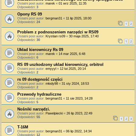
Ostatni post autor:
marek
«
01 wrz 2025, 11:35
Odpowiedzi:
3
Opony RS 09
Ostatni post autor:
bergman31
«
11 lip 2025, 18:00
Odpowiedzi:
24
1
2
Problem z podnoszeniem narzędzi w RS09
Ostatni post autor:
Krystian rs09
«
30 maja 2025, 17:40
Odpowiedzi:
30
1
2
Układ kierowniczy Rs 09
Ostatni post autor:
marek
«
14 mar 2025, 6:48
Odpowiedzi:
6
RS 09 uszkodzony uklad kierowniczy, orbitrol
Ostatni post autor:
emyyyl
«
12 lut 2025, 20:14
Odpowiedzi:
2
rs 09 dostępność części
Ostatni post autor:
młody98
«
31 sty 2024, 18:53
Odpowiedzi:
2
Przewody hydrauliczne
Ostatni post autor:
bergman31
«
11 sie 2023, 14:28
Odpowiedzi:
5
Nośniki narzędzi.
Ostatni post autor:
Pawelpiecki
«
26 lip 2023, 22:49
Odpowiedzi:
55
1
2
3
T-16M
Ostatni post autor:
bergman31
«
06 lip 2022, 14:34
Odpowiedzi:
12