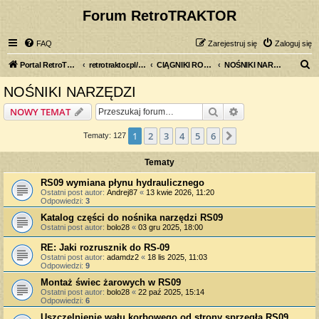
Forum RetroTRAKTOR
FAQ
Zarejestruj się
Zaloguj się
S
Portal RetroTRAKTOR.pl
retrotraktor.pl/forum
CIĄGNIKI ROLNICZE
NOŚNIKI NARZĘDZI
z
NOŚNIKI NARZĘDZI
u
Szukaj
Wyszukiwanie z
NOWY TEMAT
k
a
1
2
3
4
5
6
Następna
Tematy: 127
j
Tematy
RS09 wymiana płynu hydraulicznego
Ostatni post autor:
Andrej87
«
13 kwie 2026, 11:20
Odpowiedzi:
3
Katalog części do nośnika narzędzi RS09
Ostatni post autor:
bolo28
«
03 gru 2025, 18:00
RE: Jaki rozrusznik do RS-09
Ostatni post autor:
adamdz2
«
18 lis 2025, 11:03
Odpowiedzi:
9
Montaż świec żarowych w RS09
Ostatni post autor:
bolo28
«
22 paź 2025, 15:14
Odpowiedzi:
6
Uszczelnienie wału korbowego od strony sprzęgła RS09