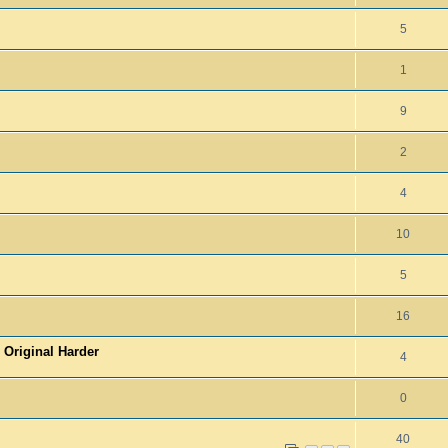
5
1
9
2
4
10
5
16
Original Harder
4
0
40