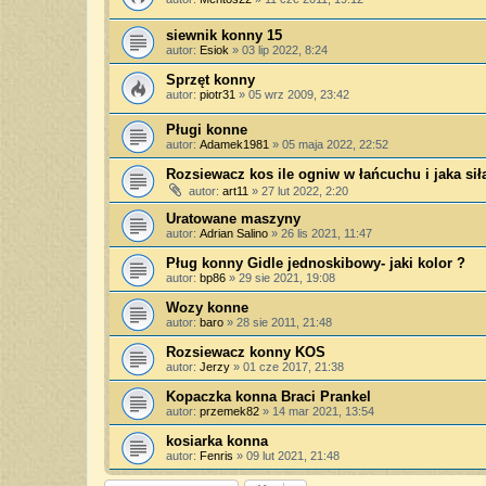
siewnik konny 15
autor:
Esiok
»
03 lip 2022, 8:24
Sprzęt konny
autor:
piotr31
»
05 wrz 2009, 23:42
Pługi konne
autor:
Adamek1981
»
05 maja 2022, 22:52
Rozsiewacz kos ile ogniw w łańcuchu i jaka si
autor:
art11
»
27 lut 2022, 2:20
Uratowane maszyny
autor:
Adrian Salino
»
26 lis 2021, 11:47
Pług konny Gidle jednoskibowy- jaki kolor ?
autor:
bp86
»
29 sie 2021, 19:08
Wozy konne
autor:
baro
»
28 sie 2011, 21:48
Rozsiewacz konny KOS
autor:
Jerzy
»
01 cze 2017, 21:38
Kopaczka konna Braci Prankel
autor:
przemek82
»
14 mar 2021, 13:54
kosiarka konna
autor:
Fenris
»
09 lut 2021, 21:48