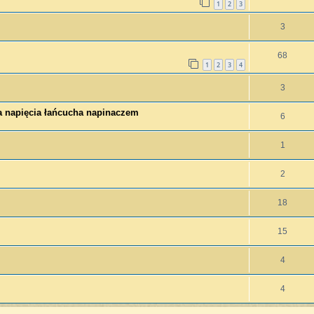
1
2
3
3
68
1
2
3
4
3
ła napięcia łańcucha napinaczem
6
1
2
18
15
4
4