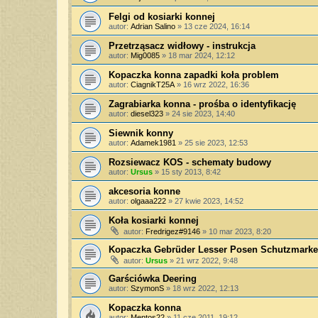
Felgi od kosiarki konnej
autor:
Adrian Salino
»
13 cze 2024, 16:14
Przetrząsacz widłowy - instrukcja
autor:
Mig0085
»
18 mar 2024, 12:12
Kopaczka konna zapadki koła problem
autor:
CiagnikT25A
»
16 wrz 2022, 16:36
Zagrabiarka konna - prośba o identyfikację
autor:
diesel323
»
24 sie 2023, 14:40
Siewnik konny
autor:
Adamek1981
»
25 sie 2023, 12:53
Rozsiewacz KOS - schematy budowy
autor:
Ursus
»
15 sty 2013, 8:42
akcesoria konne
autor:
olgaaa222
»
27 kwie 2023, 14:52
Koła kosiarki konnej
autor:
Fredrigez#9146
»
10 mar 2023, 8:20
Kopaczka Gebrüder Lesser Posen Schutzmarke 
autor:
Ursus
»
21 wrz 2022, 9:48
Garściówka Deering
autor:
SzymonS
»
18 wrz 2022, 12:13
Kopaczka konna
autor:
Mentos22
»
11 cze 2011, 19:12