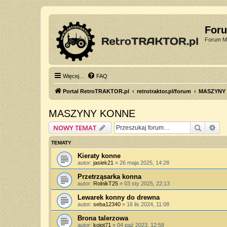
For
Forum Mi
Więcej…
FAQ
Portal RetroTRAKTOR.pl
retrotraktor.pl/forum
MASZYNY
MASZYNY KONNE
Szukaj
Wy
NOWY TEMAT
TEMATY
Kieraty konne
autor:
jasiek21
»
26 maja 2025, 14:28
Przetrząsarka konna
autor:
RolnikT25
»
03 sty 2025, 22:13
Lewarek konny do drewna
autor:
seba12340
»
16 lis 2024, 11:08
Brona talerzowa
autor:
kojot71
»
04 paź 2023, 12:58