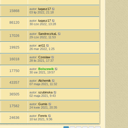
autor:
luqasz17
15868
03 lip 2022, 21:18
autor:
luqasz17
86120
30 cze 2022, 13:28
autor:
SandreczkaL
17026
29 cze 2022, 11:53
autor:
art11
19925
26 mar 2022, 1:25
autor:
Czeslaw
16018
28 lis 2021, 17:37
autor:
Bolszewik
17750
30 sie 2021, 19:57
autor:
Alchemik
43357
07 maja 2021, 11:32
autor:
szubinska
36505
02 maja 2021, 9:43
autor:
Gumis
17582
24 kwie 2021, 20:35
autor:
Fenris
24636
10 lut 2021, 9:36