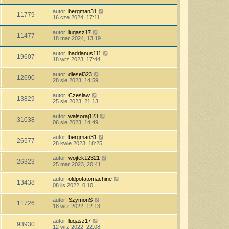
autor:
bergman31
11779
16 cze 2024, 17:11
autor:
luqasz17
11477
18 mar 2024, 13:19
autor:
hadrianus111
19607
18 wrz 2023, 17:44
autor:
diesel323
12690
28 sie 2023, 14:59
autor:
Czeslaw
13829
25 sie 2023, 21:13
autor:
walsoraj123
31038
06 sie 2023, 14:49
autor:
bergman31
26577
28 kwie 2023, 18:25
autor:
wojtek12321
26323
25 mar 2023, 20:41
autor:
oldpotatomachine
13438
08 lis 2022, 0:10
autor:
SzymonS
11726
18 wrz 2022, 12:13
autor:
luqasz17
93930
12 wrz 2022, 22:08