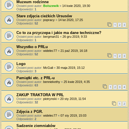
Muzeum rodzinne
Ostatni post autor:
Bolszewik
«
14 kwie 2020, 19:30
Odpowiedzi:
1
Stare zdjęcia cieżkich Ursusów
Ostatni post autor:
popracy
«
14 lut 2020, 17:25
Odpowiedzi:
52
1
2
3
Co to za przyczepa i jakie ma dane techniczne?
Ostatni post autor:
bergman31
«
26 gru 2019, 9:33
Odpowiedzi:
1
Wszystko o PRLu
Ostatni post autor:
widelec77
«
21 paź 2019, 16:18
Odpowiedzi:
52
1
2
3
Logo
Ostatni post autor:
McGali
«
30 maja 2019, 15:12
Odpowiedzi:
3
Pamiątki etc. z PRL-u
Ostatni post autor:
benniekethy
«
25 kwie 2019, 4:35
Odpowiedzi:
63
1
2
3
4
ZAKUP TRAKTORA W PRL
Ostatni post autor:
piotrynski
«
20 sty 2019, 11:54
Odpowiedzi:
32
1
2
Zdjęcia z PGR.
Ostatni post autor:
widelec77
«
07 sty 2019, 15:03
Odpowiedzi:
2
Sadzenie ziemniaków