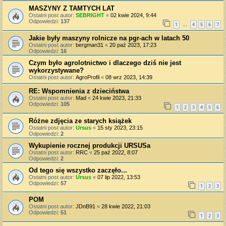
MASZYNY Z TAMTYCH LAT
Ostatni post autor:
SEBRIGHT
«
02 kwie 2024, 9:44
Odpowiedzi:
137
1
4
5
6
7
…
Jakie były maszyny rolnicze na pgr-ach w latach 50
Ostatni post autor:
bergman31
«
20 paź 2023, 17:23
Odpowiedzi:
16
Czym było agrolotnictwo i dlaczego dziś nie jest
wykorzystywane?
Ostatni post autor:
AgroProfil
«
08 wrz 2023, 14:39
RE: Wspomnienia z dzieciństwa
Ostatni post autor:
Mad
«
24 kwie 2023, 21:33
Odpowiedzi:
105
1
2
3
4
5
6
Różne zdjęcia ze starych książek
Ostatni post autor:
Ursus
«
15 sty 2023, 23:15
Odpowiedzi:
2
Wykupienie rocznej produkcji URSUSa
Ostatni post autor:
RRC
«
25 paź 2022, 8:07
Odpowiedzi:
2
Od tego się wszystko zaczęło...
Ostatni post autor:
Ursus
«
07 lip 2022, 13:53
Odpowiedzi:
57
1
2
3
POM
Ostatni post autor:
JDnB91
«
28 kwie 2022, 21:03
Odpowiedzi:
51
1
2
3