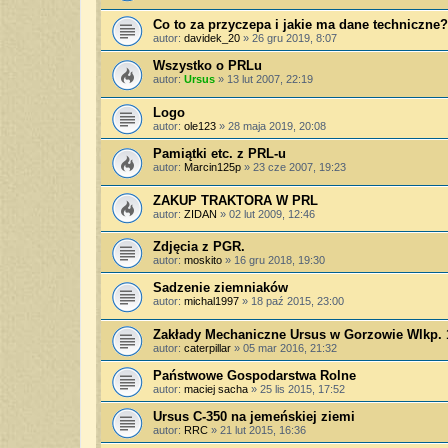
Co to za przyczepa i jakie ma dane techniczne?
autor:
davidek_20
»
26 gru 2019, 8:07
Wszystko o PRLu
autor:
Ursus
»
13 lut 2007, 22:19
Logo
autor:
ole123
»
28 maja 2019, 20:08
Pamiątki etc. z PRL-u
autor:
Marcin125p
»
23 cze 2007, 19:23
ZAKUP TRAKTORA W PRL
autor:
ZIDAN
»
02 lut 2009, 12:46
Zdjęcia z PGR.
autor:
moskito
»
16 gru 2018, 19:30
Sadzenie ziemniaków
autor:
michal1997
»
18 paź 2015, 23:00
Zakłady Mechaniczne Ursus w Gorzowie Wlkp. 
autor:
caterpillar
»
05 mar 2016, 21:32
Państwowe Gospodarstwa Rolne
autor:
maciej sacha
»
25 lis 2015, 17:52
Ursus C-350 na jemeńskiej ziemi
autor:
RRC
»
21 lut 2015, 16:36