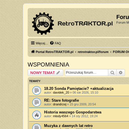
For
Forum Mi
Więcej…
FAQ
Portal RetroTRAKTOR.pl
retrotraktor.pl/forum
FORUM O
WSPOMNIENIA
Szukaj
Wy
NOWY TEMAT
TEMATY
18.20 Sonda Pamiętacie? +aktualizacja
autor:
davidek_20
»
06 sie 2026, 15:10
RE: Stare fotografie
autor:
drandrzej
»
15 gru 2009, 20:54
Historia waszego Gospodarstwa
autor:
mlody4564
»
14 sty 2012, 19:24
Muzyka z dawnych lat retro