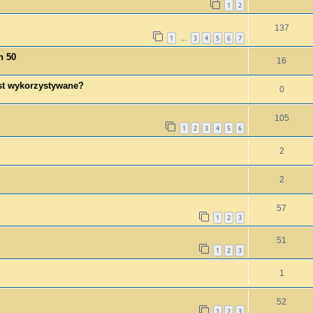
1
2
137
1
3
4
5
6
7
…
h 50
16
est wykorzystywane?
0
105
1
2
3
4
5
6
2
2
57
1
2
3
51
1
2
3
1
52
1
2
3