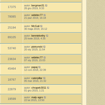
autor:
bergman31
17375
26 gru 2019, 9:33
autor:
widelec77
78085
21 paź 2019, 16:18
autor:
McGali
25194
30 maja 2019, 15:12
autor:
benniekethy
89105
25 kwie 2019, 4:35
autor:
piotrynski
53740
20 sty 2019, 11:54
autor:
widelec77
23634
07 sty 2019, 15:03
autor:
papaj
45464
12 cze 2018, 22:39
autor:
caterpillar
18767
05 mar 2016, 21:32
autor:
chrapek3011
22879
01 gru 2015, 1:21
autor:
maly-agro
19599
22 lut 2015, 13:50