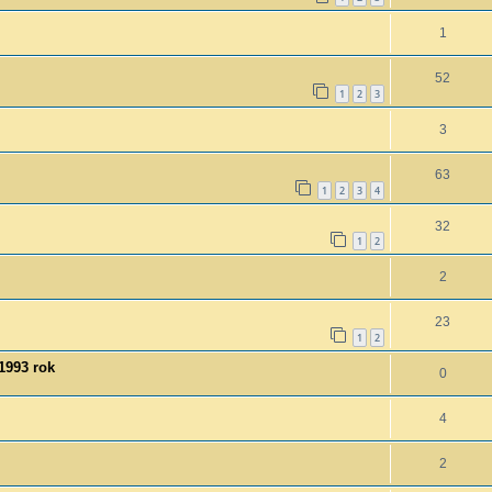
1
52
1
2
3
3
63
1
2
3
4
32
1
2
2
23
1
2
1993 rok
0
4
2