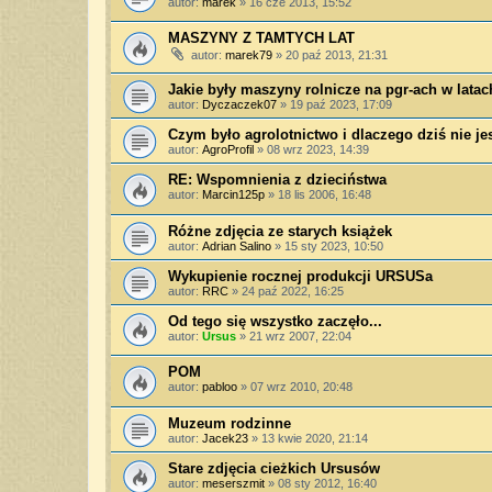
autor:
marek
»
16 cze 2013, 15:52
MASZYNY Z TAMTYCH LAT
autor:
marek79
»
20 paź 2013, 21:31
Jakie były maszyny rolnicze na pgr-ach w latac
autor:
Dyczaczek07
»
19 paź 2023, 17:09
Czym było agrolotnictwo i dlaczego dziś nie j
autor:
AgroProfil
»
08 wrz 2023, 14:39
RE: Wspomnienia z dzieciństwa
autor:
Marcin125p
»
18 lis 2006, 16:48
Różne zdjęcia ze starych książek
autor:
Adrian Salino
»
15 sty 2023, 10:50
Wykupienie rocznej produkcji URSUSa
autor:
RRC
»
24 paź 2022, 16:25
Od tego się wszystko zaczęło...
autor:
Ursus
»
21 wrz 2007, 22:04
POM
autor:
pabloo
»
07 wrz 2010, 20:48
Muzeum rodzinne
autor:
Jacek23
»
13 kwie 2020, 21:14
Stare zdjęcia cieżkich Ursusów
autor:
meserszmit
»
08 sty 2012, 16:40