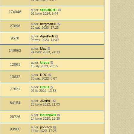
autor:
SEBRIGHT
174046
02 kwie 2024, 9:44
autor:
bergman31
27896
20 paź 2023, 17:23
autor:
AgroProfil
9570
08 wrz 2023, 14:39
autor:
Mad
146662
24 kwie 2023, 21:33
autor:
Ursus
12061
15 sty 2023, 23:15
autor:
RRC
13632
25 paź 2022, 8:07
autor:
Ursus
77821
07 lip 2022, 13:53
autor:
JDnB91
64154
28 kwie 2022, 21:03
autor:
Bolszewik
20736
14 kwie 2020, 19:30
autor:
popracy
93960
14 lut 2020, 17:25