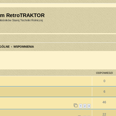
um RetroTRAKTOR
łośników Starej Techniki Rolniczej
GÓLNE
WSPOMNIENIA
szukiwanie zaawansowane
ODPOWIEDZI
0
6
46
1
2
3
22