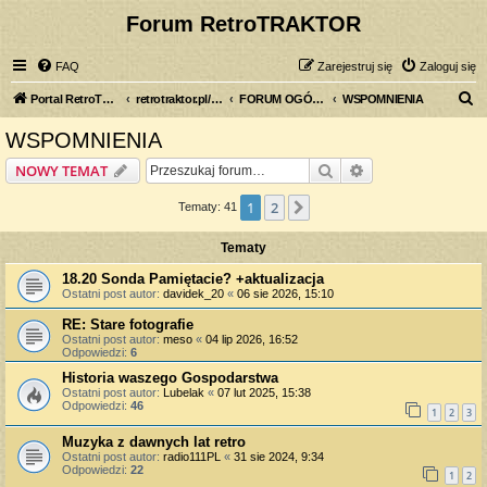
Forum RetroTRAKTOR
FAQ
Zarejestruj się
Zaloguj się
S
Portal RetroTRAKTOR.pl
retrotraktor.pl/forum
FORUM OGÓLNE
WSPOMNIENIA
z
WSPOMNIENIA
u
Szukaj
Wyszukiwanie z
NOWY TEMAT
k
a
1
2
Następna
Tematy: 41
j
Tematy
18.20 Sonda Pamiętacie? +aktualizacja
Ostatni post autor:
davidek_20
«
06 sie 2026, 15:10
RE: Stare fotografie
Ostatni post autor:
meso
«
04 lip 2026, 16:52
Odpowiedzi:
6
Historia waszego Gospodarstwa
Ostatni post autor:
Lubelak
«
07 lut 2025, 15:38
Odpowiedzi:
46
1
2
3
Muzyka z dawnych lat retro
Ostatni post autor:
radio111PL
«
31 sie 2024, 9:34
Odpowiedzi:
22
1
2