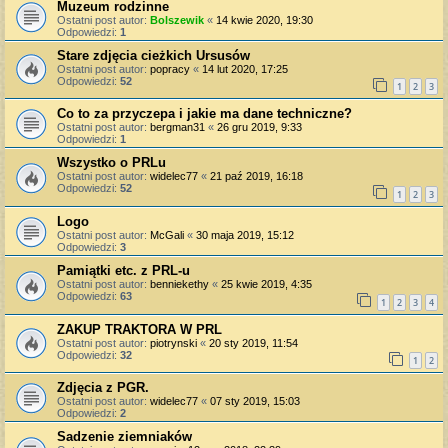
Muzeum rodzinne
Ostatni post autor:
Bolszewik
«
14 kwie 2020, 19:30
Odpowiedzi:
1
Stare zdjęcia cieżkich Ursusów
Ostatni post autor:
popracy
«
14 lut 2020, 17:25
Odpowiedzi:
52
1
2
3
Co to za przyczepa i jakie ma dane techniczne?
Ostatni post autor:
bergman31
«
26 gru 2019, 9:33
Odpowiedzi:
1
Wszystko o PRLu
Ostatni post autor:
widelec77
«
21 paź 2019, 16:18
Odpowiedzi:
52
1
2
3
Logo
Ostatni post autor:
McGali
«
30 maja 2019, 15:12
Odpowiedzi:
3
Pamiątki etc. z PRL-u
Ostatni post autor:
benniekethy
«
25 kwie 2019, 4:35
Odpowiedzi:
63
1
2
3
4
ZAKUP TRAKTORA W PRL
Ostatni post autor:
piotrynski
«
20 sty 2019, 11:54
Odpowiedzi:
32
1
2
Zdjęcia z PGR.
Ostatni post autor:
widelec77
«
07 sty 2019, 15:03
Odpowiedzi:
2
Sadzenie ziemniaków