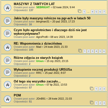
MASZYNY Z TAMTYCH LAT
Ostatni post autor:
SEBRIGHT
«
02 kwie 2024, 9:44
Odpowiedzi:
137
1
4
5
6
7
…
Jakie były maszyny rolnicze na pgr-ach w latach 50
Ostatni post autor:
bergman31
«
20 paź 2023, 17:23
Odpowiedzi:
16
Czym było agrolotnictwo i dlaczego dziś nie jest
wykorzystywane?
Ostatni post autor:
AgroProfil
«
08 wrz 2023, 14:39
RE: Wspomnienia z dzieciństwa
Ostatni post autor:
Mad
«
24 kwie 2023, 21:33
Odpowiedzi:
105
1
2
3
4
5
6
Różne zdjęcia ze starych książek
Ostatni post autor:
Ursus
«
15 sty 2023, 23:15
Odpowiedzi:
2
Wykupienie rocznej produkcji URSUSa
Ostatni post autor:
RRC
«
25 paź 2022, 8:07
Odpowiedzi:
2
Od tego się wszystko zaczęło...
Ostatni post autor:
Ursus
«
07 lip 2022, 13:53
Odpowiedzi:
57
1
2
3
POM
Ostatni post autor:
JDnB91
«
28 kwie 2022, 21:03
Odpowiedzi:
51
1
2
3