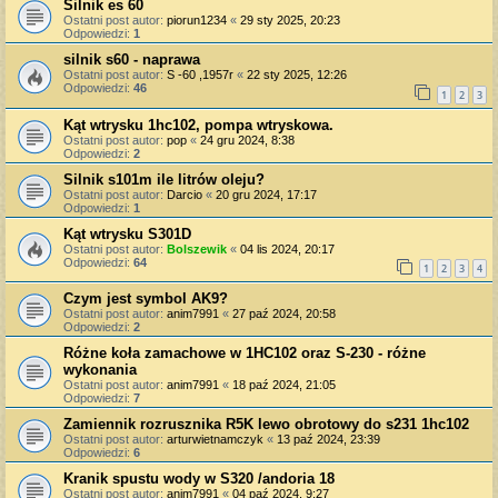
Silnik es 60
Ostatni post autor:
piorun1234
«
29 sty 2025, 20:23
Odpowiedzi:
1
silnik s60 - naprawa
Ostatni post autor:
S -60 ,1957r
«
22 sty 2025, 12:26
Odpowiedzi:
46
1
2
3
Kąt wtrysku 1hc102, pompa wtryskowa.
Ostatni post autor:
pop
«
24 gru 2024, 8:38
Odpowiedzi:
2
Silnik s101m ile litrów oleju?
Ostatni post autor:
Darcio
«
20 gru 2024, 17:17
Odpowiedzi:
1
Kąt wtrysku S301D
Ostatni post autor:
Bolszewik
«
04 lis 2024, 20:17
Odpowiedzi:
64
1
2
3
4
Czym jest symbol AK9?
Ostatni post autor:
anim7991
«
27 paź 2024, 20:58
Odpowiedzi:
2
Różne koła zamachowe w 1HC102 oraz S-230 - różne
wykonania
Ostatni post autor:
anim7991
«
18 paź 2024, 21:05
Odpowiedzi:
7
Zamiennik rozrusznika R5K lewo obrotowy do s231 1hc102
Ostatni post autor:
arturwietnamczyk
«
13 paź 2024, 23:39
Odpowiedzi:
6
Kranik spustu wody w S320 /andoria 18
Ostatni post autor:
anim7991
«
04 paź 2024, 9:27