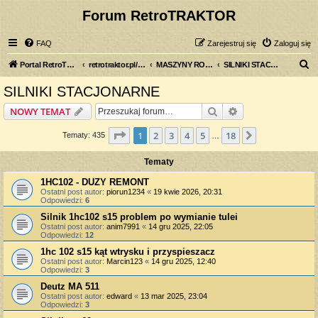
Forum RetroTRAKTOR
FAQ
Zarejestruj się
Zaloguj się
S
Portal RetroTRAKTOR.pl
retrotraktor.pl/forum
MASZYNY ROLNICZE
SILNIKI STACJONARNE
z
SILNIKI STACJONARNE
u
Szukaj
Wyszukiwanie z
NOWY TEMAT
k
a
Strona
1
z
18
1
2
3
4
5
18
Następna
Tematy: 435
…
j
Tematy
1HC102 - DUZY REMONT
Ostatni post autor:
piorun1234
«
19 kwie 2026, 20:31
Odpowiedzi:
6
Silnik 1hc102 s15 problem po wymianie tulei
Ostatni post autor:
anim7991
«
14 gru 2025, 22:05
Odpowiedzi:
12
1hc 102 s15 kąt wtrysku i przyspieszacz
Ostatni post autor:
Marcin123
«
14 gru 2025, 12:40
Odpowiedzi:
3
Deutz MA 511
Ostatni post autor:
edward
«
13 mar 2025, 23:04
Odpowiedzi:
3