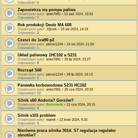
Odpowiedzi:
6
Zapowietrza się pompa paliwa
Ostatni post autor:
anim7991
«
01 paź 2024, 15:52
Odpowiedzi:
7
Rok produkcji Deutz MA 608
Ostatni post autor:
J@cek
«
23 sie 2024, 14:19
Odpowiedzi:
2
Czesci do 1ca90 p2
Ostatni post autor:
piorun1234
«
19 sie 2024, 21:59
Odpowiedzi:
1
Układ paliwowy 1HC102 a S231
Ostatni post autor:
anim7991
«
30 lip 2024, 23:27
Odpowiedzi:
8
Rozrząd S60
Ostatni post autor:
piorun1234
«
28 lip 2024, 19:13
Odpowiedzi:
1
Panewka korbowodowa S231 HC102
Ostatni post autor:
anim7991
«
25 cze 2024, 20:33
Odpowiedzi:
13
Silnik s60 Andoria? Gorzów?
Ostatni post autor:
Bolszewik
«
22 cze 2024, 20:15
Odpowiedzi:
4
Silnik s101 problem
Ostatni post autor:
marek
«
22 kwie 2024, 8:25
Odpowiedzi:
3
Nierówna praca silnika 301d. S7 regulacja regulator
obrotów?