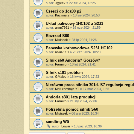
autor:
J@cek
»
22 sie 2024, 13:25
Czesci do 1ca90 p2
autor:
Kazimierz
»
18 sie 2024, 20:53
Układ paliwowy 1HC102 a S231
autor:
anim7991
»
16 cze 2024, 21:59
Rozrząd S60
autor:
Misiasek
»
28 lip 2024, 11:26
Panewka korbowodowa S231 HC102
autor:
anim7991
»
23 cze 2024, 10:20
Silnik s60 Andoria? Gorzów?
autor:
Farmiro
»
18 lut 2024, 21:41
Silnik s101 problem
autor:
GMalec
»
16 kwie 2024, 17:23
Nierówna praca silnika 301d. S7 regulacja regu
autor:
Mati kombajn YT
»
17 mar 2024, 1:55
Andoria s301 lata produkcji
autor:
Farmiro
»
21 sty 2024, 22:06
Potrzebna pomoc silnik S60
autor:
Misiasek
»
06 gru 2023, 16:34
sendling WS
autor:
Lewar
»
13 paź 2023, 10:36