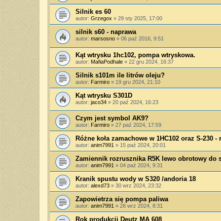
Silnik es 60
autor:
Grzegox
»
29 sty 2025, 17:00
silnik s60 - naprawa
autor:
marsosno
»
06 paź 2016, 9:51
Kąt wtrysku 1hc102, pompa wtryskowa.
autor:
MafiaPodhale
»
22 gru 2024, 16:37
Silnik s101m ile litrów oleju?
autor:
Farmiro
»
19 gru 2024, 21:10
Kąt wtrysku S301D
autor:
jaco34
»
20 paź 2024, 16:23
Czym jest symbol AK9?
autor:
Farmiro
»
27 paź 2024, 17:59
Różne koła zamachowe w 1HC102 oraz S-230 - 
autor:
anim7991
»
15 paź 2024, 20:01
Zamiennik rozrusznika R5K lewo obrotowy do 
autor:
anim7991
»
04 paź 2024, 9:31
Kranik spustu wody w S320 /andoria 18
autor:
alexd73
»
30 wrz 2024, 23:32
Zapowietrza się pompa paliwa
autor:
anim7991
»
26 wrz 2024, 8:31
Rok produkcji Deutz MA 608