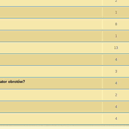
2
1
8
1
13
4
3
lator obrotów?
4
2
4
4