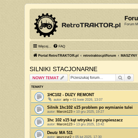
For
Forum Mi
Więcej…
FAQ
Portal RetroTRAKTOR.pl
retrotraktor.pl/forum
MASZYNY
SILNIKI STACJONARNE
Szukaj
Wy
NOWY TEMAT
TEMATY
1HC102 - DUZY REMONT
autor:
arty
»
01 kwie 2026, 13:07
Silnik 1hc102 s15 problem po wymianie tulei
autor:
Marcin123
»
10 gru 2025, 19:27
1hc 102 s15 kąt wtrysku i przyspieszacz
autor:
Marcin123
»
13 gru 2025, 13:42
Deutz MA 511
autor:
jaszczur2
»
05 lut 2025, 17:30