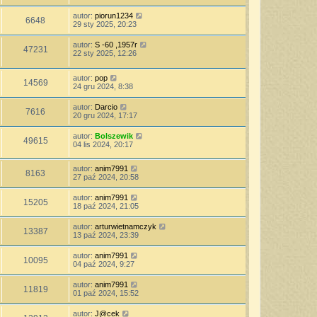
autor:
piorun1234
6648
29 sty 2025, 20:23
autor:
S -60 ,1957r
47231
22 sty 2025, 12:26
autor:
pop
14569
24 gru 2024, 8:38
autor:
Darcio
7616
20 gru 2024, 17:17
autor:
Bolszewik
49615
04 lis 2024, 20:17
autor:
anim7991
8163
27 paź 2024, 20:58
autor:
anim7991
15205
18 paź 2024, 21:05
autor:
arturwietnamczyk
13387
13 paź 2024, 23:39
autor:
anim7991
10095
04 paź 2024, 9:27
autor:
anim7991
11819
01 paź 2024, 15:52
autor:
J@cek