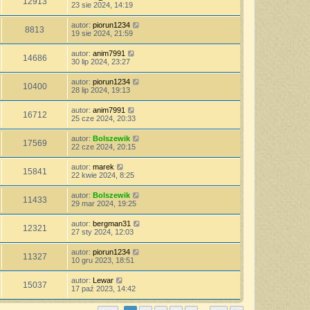
12913
23 sie 2024, 14:19
autor:
piorun1234
8813
19 sie 2024, 21:59
autor:
anim7991
14686
30 lip 2024, 23:27
autor:
piorun1234
10400
28 lip 2024, 19:13
autor:
anim7991
16712
25 cze 2024, 20:33
autor:
Bolszewik
17569
22 cze 2024, 20:15
autor:
marek
15841
22 kwie 2024, 8:25
autor:
Bolszewik
11433
29 mar 2024, 19:25
autor:
bergman31
12321
27 sty 2024, 12:03
autor:
piorun1234
11327
10 gru 2023, 18:51
autor:
Lewar
15037
17 paź 2023, 14:42