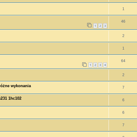
1
46
1
2
3
2
1
64
1
2
3
4
2
różne wykonania
7
s231 1hc102
6
6
7