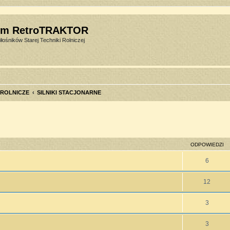
um RetroTRAKTOR
łośników Starej Techniki Rolniczej
 ROLNICZE
SILNIKI STACJONARNE
szukiwanie zaawansowane
ODPOWIEDZI
6
12
3
3