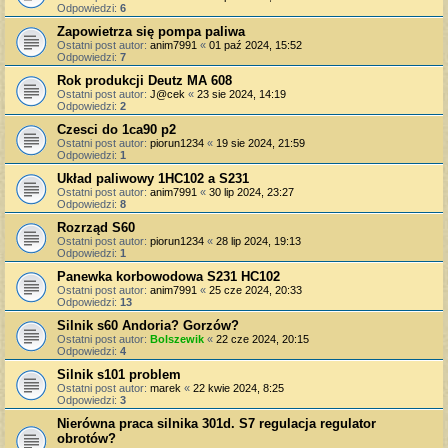
Odpowiedzi:
6
Zapowietrza się pompa paliwa
Ostatni post autor:
anim7991
«
01 paź 2024, 15:52
Odpowiedzi:
7
Rok produkcji Deutz MA 608
Ostatni post autor:
J@cek
«
23 sie 2024, 14:19
Odpowiedzi:
2
Czesci do 1ca90 p2
Ostatni post autor:
piorun1234
«
19 sie 2024, 21:59
Odpowiedzi:
1
Układ paliwowy 1HC102 a S231
Ostatni post autor:
anim7991
«
30 lip 2024, 23:27
Odpowiedzi:
8
Rozrząd S60
Ostatni post autor:
piorun1234
«
28 lip 2024, 19:13
Odpowiedzi:
1
Panewka korbowodowa S231 HC102
Ostatni post autor:
anim7991
«
25 cze 2024, 20:33
Odpowiedzi:
13
Silnik s60 Andoria? Gorzów?
Ostatni post autor:
Bolszewik
«
22 cze 2024, 20:15
Odpowiedzi:
4
Silnik s101 problem
Ostatni post autor:
marek
«
22 kwie 2024, 8:25
Odpowiedzi:
3
Nierówna praca silnika 301d. S7 regulacja regulator
obrotów?