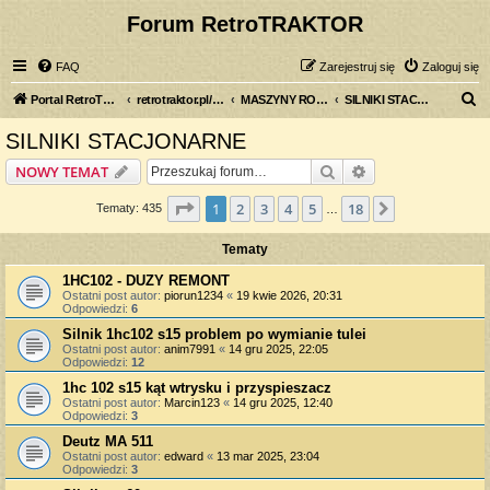
Forum RetroTRAKTOR
FAQ
Zarejestruj się
Zaloguj się
S
Portal RetroTRAKTOR.pl
retrotraktor.pl/forum
MASZYNY ROLNICZE
SILNIKI STACJONARNE
z
SILNIKI STACJONARNE
u
Szukaj
Wyszukiwanie z
NOWY TEMAT
k
a
Strona
1
z
18
1
2
3
4
5
18
Następna
Tematy: 435
…
j
Tematy
1HC102 - DUZY REMONT
Ostatni post autor:
piorun1234
«
19 kwie 2026, 20:31
Odpowiedzi:
6
Silnik 1hc102 s15 problem po wymianie tulei
Ostatni post autor:
anim7991
«
14 gru 2025, 22:05
Odpowiedzi:
12
1hc 102 s15 kąt wtrysku i przyspieszacz
Ostatni post autor:
Marcin123
«
14 gru 2025, 12:40
Odpowiedzi:
3
Deutz MA 511
Ostatni post autor:
edward
«
13 mar 2025, 23:04
Odpowiedzi:
3