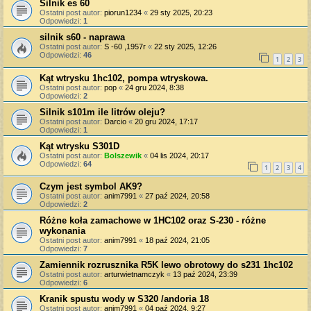
Silnik es 60
Ostatni post autor:
piorun1234
«
29 sty 2025, 20:23
Odpowiedzi:
1
silnik s60 - naprawa
Ostatni post autor:
S -60 ,1957r
«
22 sty 2025, 12:26
Odpowiedzi:
46
1
2
3
Kąt wtrysku 1hc102, pompa wtryskowa.
Ostatni post autor:
pop
«
24 gru 2024, 8:38
Odpowiedzi:
2
Silnik s101m ile litrów oleju?
Ostatni post autor:
Darcio
«
20 gru 2024, 17:17
Odpowiedzi:
1
Kąt wtrysku S301D
Ostatni post autor:
Bolszewik
«
04 lis 2024, 20:17
Odpowiedzi:
64
1
2
3
4
Czym jest symbol AK9?
Ostatni post autor:
anim7991
«
27 paź 2024, 20:58
Odpowiedzi:
2
Różne koła zamachowe w 1HC102 oraz S-230 - różne
wykonania
Ostatni post autor:
anim7991
«
18 paź 2024, 21:05
Odpowiedzi:
7
Zamiennik rozrusznika R5K lewo obrotowy do s231 1hc102
Ostatni post autor:
arturwietnamczyk
«
13 paź 2024, 23:39
Odpowiedzi:
6
Kranik spustu wody w S320 /andoria 18
Ostatni post autor:
anim7991
«
04 paź 2024, 9:27