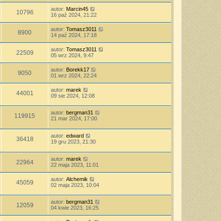
autor:
Marcin45
10796
16 paź 2024, 21:22
autor:
Tomasz3011
8900
14 paź 2024, 17:18
autor:
Tomasz3011
22509
05 wrz 2024, 9:47
autor:
Borekk17
9050
01 wrz 2024, 22:24
autor:
marek
44001
09 sie 2024, 12:08
autor:
bergman31
119915
21 mar 2024, 17:00
autor:
edward
36418
19 gru 2023, 21:30
autor:
marek
22964
22 maja 2023, 11:01
autor:
Alchemik
45059
02 maja 2023, 10:04
autor:
bergman31
12059
04 kwie 2023, 16:25