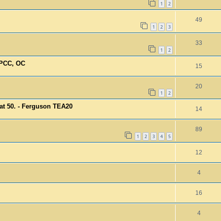
1
2
49
1
2
3
33
1
2
 PCC, OC
15
20
1
2
at 50. - Ferguson TEA20
14
89
1
2
3
4
5
12
4
16
4