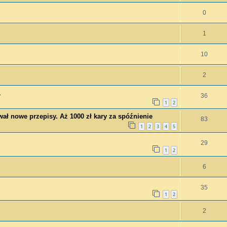
0
1
10
2
1
36
1
2
ał nowe przepisy. Aż 1000 zł kary za spóźnienie
83
1
2
3
4
5
29
1
2
6
35
1
2
2