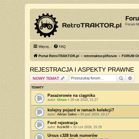
For
Forum Mi
Więcej…
FAQ
Portal RetroTRAKTOR.pl
retrotraktor.pl/forum
FORUM O
REJESTRACJA I ASPEKTY PRAWNE
Szukaj
Wy
NOWY TEMAT
TEMATY
Pasażerowie na ciągniku
autor:
Ursus
»
26 sie 2010, 21:27
kolejny pojazd w ramach kolekcji?
autor:
Adrian Salino
»
05 paź 2024, 19:17
Ford rejestracja
autor:
Kozik88
»
10 cze 2026, 15:29
Ursus c328 brak numerów