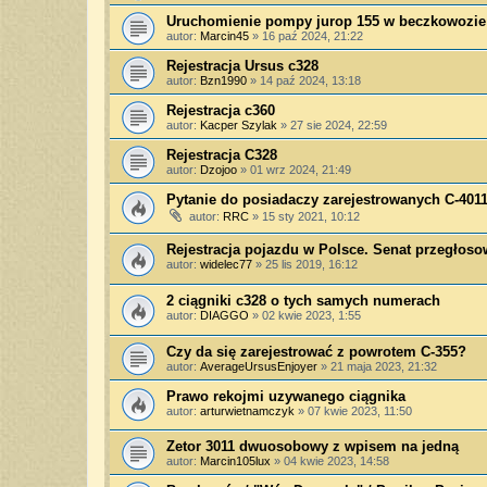
Uruchomienie pompy jurop 155 w beczkowozie
autor:
Marcin45
»
16 paź 2024, 21:22
Rejestracja Ursus c328
autor:
Bzn1990
»
14 paź 2024, 13:18
Rejestracja c360
autor:
Kacper Szylak
»
27 sie 2024, 22:59
Rejestracja C328
autor:
Dzojoo
»
01 wrz 2024, 21:49
Pytanie do posiadaczy zarejestrowanych C-401
autor:
RRC
»
15 sty 2021, 10:12
Rejestracja pojazdu w Polsce. Senat przegłosow
autor:
widelec77
»
25 lis 2019, 16:12
2 ciągniki c328 o tych samych numerach
autor:
DIAGGO
»
02 kwie 2023, 1:55
Czy da się zarejestrować z powrotem C-355?
autor:
AverageUrsusEnjoyer
»
21 maja 2023, 21:32
Prawo rekojmi uzywanego ciągnika
autor:
arturwietnamczyk
»
07 kwie 2023, 11:50
Zetor 3011 dwuosobowy z wpisem na jedną
autor:
Marcin105lux
»
04 kwie 2023, 14:58