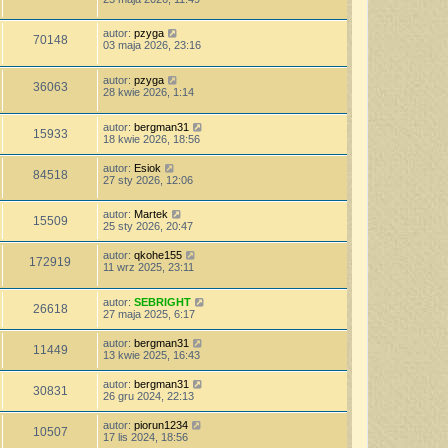
autor:
pzyga
70148
03 maja 2026, 23:16
autor:
pzyga
36063
28 kwie 2026, 1:14
autor:
bergman31
15933
18 kwie 2026, 18:56
autor:
Esiok
84518
27 sty 2026, 12:06
autor:
Martek
15509
25 sty 2026, 20:47
autor:
qkohe155
172919
11 wrz 2025, 23:11
autor:
SEBRIGHT
26618
27 maja 2025, 6:17
autor:
bergman31
11449
13 kwie 2025, 16:43
autor:
bergman31
30831
26 gru 2024, 22:13
autor:
piorun1234
10507
17 lis 2024, 18:56