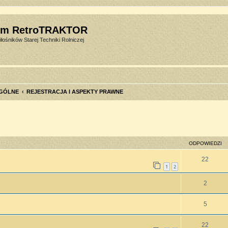
um RetroTRAKTOR
łośników Starej Techniki Rolniczej
GÓLNE
REJESTRACJA I ASPEKTY PRAWNE
szukiwanie zaawansowane
ODPOWIEDZI
22
1
2
2
5
22