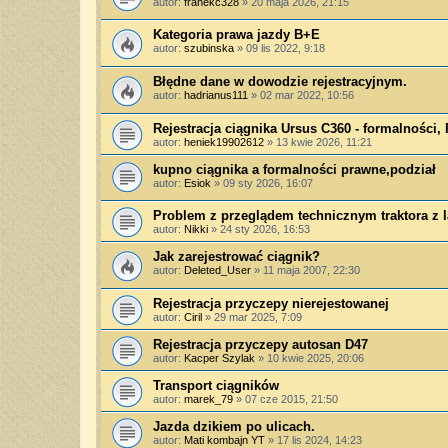
autor:
franekc328
»
20 maja 2026, 21:15
Kategoria prawa jazdy B+E
autor:
szubinska
»
09 lis 2022, 9:18
Błędne dane w dowodzie rejestracyjnym.
autor:
hadrianus111
»
02 mar 2022, 10:56
Rejestracja ciągnika Ursus C360 - formalności,
autor:
heniek19902612
»
13 kwie 2026, 11:21
kupno ciągnika a formalności prawne,podział
autor:
Esiok
»
09 sty 2026, 16:07
Problem z przeglądem technicznym traktora z l
autor:
Nikki
»
24 sty 2026, 16:53
Jak zarejestrować ciągnik?
autor:
Deleted_User
»
11 maja 2007, 22:30
Rejestracja przyczepy nierejestowanej
autor:
Ciril
»
29 mar 2025, 7:09
Rejestracja przyczepy autosan D47
autor:
Kacper Szylak
»
10 kwie 2025, 20:06
Transport ciągników
autor:
marek_79
»
07 cze 2015, 21:50
Jazda dzikiem po ulicach.
autor:
Mati kombajn YT
»
17 lis 2024, 14:23