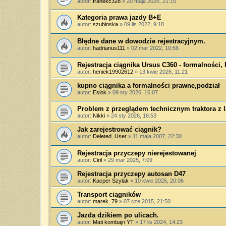
autor:
franekc328
»
20 maja 2026, 21:15
Kategoria prawa jazdy B+E
autor:
szubinska
»
09 lis 2022, 9:18
Błędne dane w dowodzie rejestracyjnym.
autor:
hadrianus111
»
02 mar 2022, 10:56
Rejestracja ciągnika Ursus C360 - formalności,
autor:
heniek19902612
»
13 kwie 2026, 11:21
kupno ciągnika a formalności prawne,podział
autor:
Esiok
»
09 sty 2026, 16:07
Problem z przeglądem technicznym traktora z l
autor:
Nikki
»
24 sty 2026, 16:53
Jak zarejestrować ciągnik?
autor:
Deleted_User
»
11 maja 2007, 22:30
Rejestracja przyczepy nierejestowanej
autor:
Ciril
»
29 mar 2025, 7:09
Rejestracja przyczepy autosan D47
autor:
Kacper Szylak
»
10 kwie 2025, 20:06
Transport ciągników
autor:
marek_79
»
07 cze 2015, 21:50
Jazda dzikiem po ulicach.
autor:
Mati kombajn YT
»
17 lis 2024, 14:23