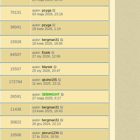
autor:
pzyga
70131
03 maja 2026, 23:16
autor:
pzyga
36041
28 kwie 2026, 1:14
autor:
bergman31
15928
18 kwie 2026, 18:56
autor:
Esiok
84507
27 sty 2026, 12:06
autor:
Martek
15507
25 sty 2026, 20:47
autor:
qkohe155
172794
11 wrz 2025, 23:11
autor:
SEBRIGHT
26591
27 maja 2025, 6:17
autor:
bergman31
11438
13 kwie 2025, 16:43
autor:
bergman31
30822
26 gru 2024, 22:13
autor:
piorun1234
10506
17 lis 2024, 18:56