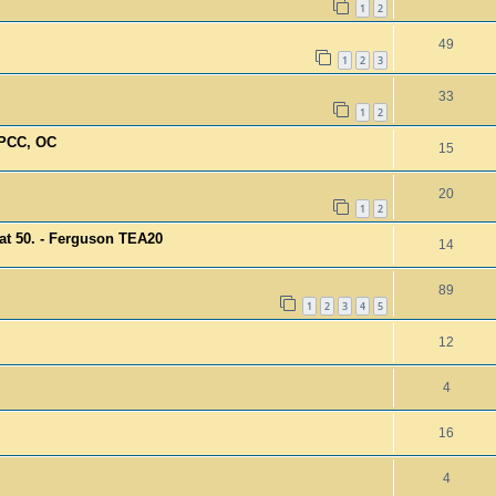
1
2
49
1
2
3
33
1
2
 PCC, OC
15
20
1
2
at 50. - Ferguson TEA20
14
89
1
2
3
4
5
12
4
16
4