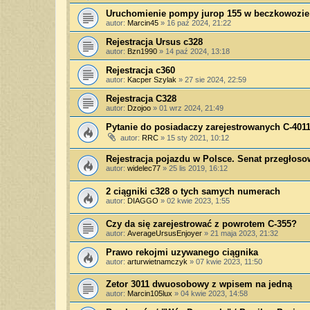
Uruchomienie pompy jurop 155 w beczkowozie
autor:
Marcin45
»
16 paź 2024, 21:22
Rejestracja Ursus c328
autor:
Bzn1990
»
14 paź 2024, 13:18
Rejestracja c360
autor:
Kacper Szylak
»
27 sie 2024, 22:59
Rejestracja C328
autor:
Dzojoo
»
01 wrz 2024, 21:49
Pytanie do posiadaczy zarejestrowanych C-401
autor:
RRC
»
15 sty 2021, 10:12
Rejestracja pojazdu w Polsce. Senat przegłosow
autor:
widelec77
»
25 lis 2019, 16:12
2 ciągniki c328 o tych samych numerach
autor:
DIAGGO
»
02 kwie 2023, 1:55
Czy da się zarejestrować z powrotem C-355?
autor:
AverageUrsusEnjoyer
»
21 maja 2023, 21:32
Prawo rekojmi uzywanego ciągnika
autor:
arturwietnamczyk
»
07 kwie 2023, 11:50
Zetor 3011 dwuosobowy z wpisem na jedną
autor:
Marcin105lux
»
04 kwie 2023, 14:58