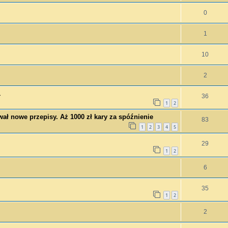
0
1
10
2
1
36
1
2
ał nowe przepisy. Aż 1000 zł kary za spóźnienie
83
1
2
3
4
5
29
1
2
6
35
1
2
2