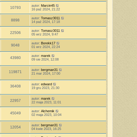
autor:
Marcin45
10793
16 paź 2024, 21:22
autor:
Tomasz3011
8898
14 paź 2024, 17:18
autor:
Tomasz3011
22506
05 wrz 2024, 9:47
autor:
Borekk17
9048
01 wrz 2024, 22:24
autor:
marek
43980
09 sie 2024, 12:08
autor:
bergman31
119871
21 mar 2024, 17:00
autor:
edward
36408
19 gru 2023, 21:30
autor:
marek
22957
22 maja 2023, 11:01
autor:
Alchemik
45049
02 maja 2023, 10:04
autor:
bergman31
12054
04 kwie 2023, 16:25