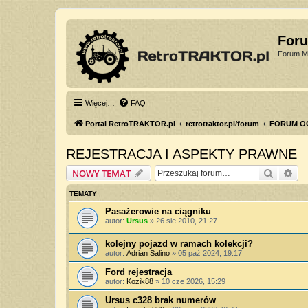
For
Forum Mi
Więcej…
FAQ
Portal RetroTRAKTOR.pl
retrotraktor.pl/forum
FORUM O
REJESTRACJA I ASPEKTY PRAWNE
Szukaj
Wy
NOWY TEMAT
TEMATY
Pasażerowie na ciągniku
autor:
Ursus
»
26 sie 2010, 21:27
kolejny pojazd w ramach kolekcji?
autor:
Adrian Salino
»
05 paź 2024, 19:17
Ford rejestracja
autor:
Kozik88
»
10 cze 2026, 15:29
Ursus c328 brak numerów