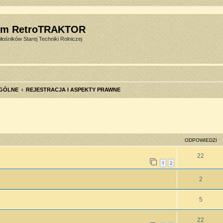
um RetroTRAKTOR
łośników Starej Techniki Rolniczej
GÓLNE
REJESTRACJA I ASPEKTY PRAWNE
szukiwanie zaawansowane
ODPOWIEDZI
22
1
2
2
5
22