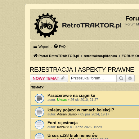
For
Forum Mi
Więcej…
FAQ
Portal RetroTRAKTOR.pl
retrotraktor.pl/forum
FORUM O
REJESTRACJA I ASPEKTY PRAWNE
Szukaj
Wy
NOWY TEMAT
TEMATY
Pasażerowie na ciągniku
autor:
Ursus
»
26 sie 2010, 21:27
kolejny pojazd w ramach kolekcji?
autor:
Adrian Salino
»
05 paź 2024, 19:17
Ford rejestracja
autor:
Kozik88
»
10 cze 2026, 15:29
Ursus c328 brak numerów