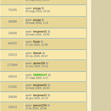
autor:
pzyga
70165
03 maja 2026, 23:16
autor:
pzyga
36086
28 kwie 2026, 1:14
autor:
bergman31
15938
18 kwie 2026, 18:56
autor:
Esiok
84525
27 sty 2026, 12:06
autor:
Martek
15513
25 sty 2026, 20:47
autor:
qkohe155
172944
11 wrz 2025, 23:11
autor:
SEBRIGHT
26624
27 maja 2025, 6:17
autor:
bergman31
11452
13 kwie 2025, 16:43
autor:
bergman31
30838
26 gru 2024, 22:13
autor:
piorun1234
10513
17 lis 2024, 18:56