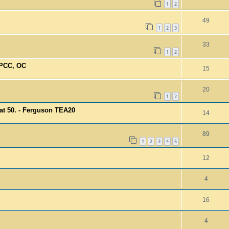
1
2
49
1
2
3
33
1
2
 PCC, OC
15
20
1
2
at 50. - Ferguson TEA20
14
89
1
2
3
4
5
12
4
16
4