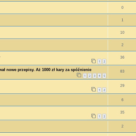
0
1
10
2
1
36
1
2
ał nowe przepisy. Aż 1000 zł kary za spóźnienie
83
1
2
3
4
5
29
1
2
6
35
1
2
2