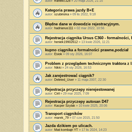
autor:
franekc328
»
20 maja 2026, 21:15
Kategoria prawa jazdy B+E
autor:
szubinska
»
09 lis 2022, 9:18
Błędne dane w dowodzie rejestracyjnym.
autor:
hadrianus111
»
02 mar 2022, 10:56
Rejestracja ciągnika Ursus C360 - formalności,
autor:
heniek19902612
»
13 kwie 2026, 11:21
kupno ciągnika a formalności prawne,podział
autor:
Esiok
»
09 sty 2026, 16:07
Problem z przeglądem technicznym traktora z l
autor:
Nikki
»
24 sty 2026, 16:53
Jak zarejestrować ciągnik?
autor:
Deleted_User
»
11 maja 2007, 22:30
Rejestracja przyczepy nierejestowanej
autor:
Ciril
»
29 mar 2025, 7:09
Rejestracja przyczepy autosan D47
autor:
Kacper Szylak
»
10 kwie 2025, 20:06
Transport ciągników
autor:
marek_79
»
07 cze 2015, 21:50
Jazda dzikiem po ulicach.
autor:
Mati kombajn YT
»
17 lis 2024, 14:23