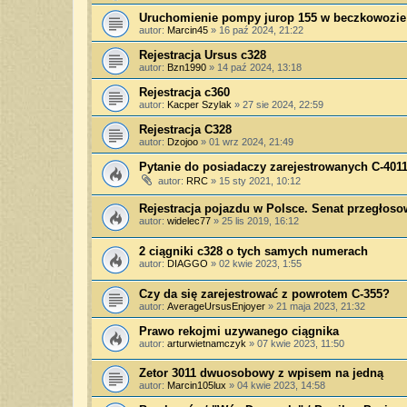
Uruchomienie pompy jurop 155 w beczkowozie
autor:
Marcin45
»
16 paź 2024, 21:22
Rejestracja Ursus c328
autor:
Bzn1990
»
14 paź 2024, 13:18
Rejestracja c360
autor:
Kacper Szylak
»
27 sie 2024, 22:59
Rejestracja C328
autor:
Dzojoo
»
01 wrz 2024, 21:49
Pytanie do posiadaczy zarejestrowanych C-401
autor:
RRC
»
15 sty 2021, 10:12
Rejestracja pojazdu w Polsce. Senat przegłosow
autor:
widelec77
»
25 lis 2019, 16:12
2 ciągniki c328 o tych samych numerach
autor:
DIAGGO
»
02 kwie 2023, 1:55
Czy da się zarejestrować z powrotem C-355?
autor:
AverageUrsusEnjoyer
»
21 maja 2023, 21:32
Prawo rekojmi uzywanego ciągnika
autor:
arturwietnamczyk
»
07 kwie 2023, 11:50
Zetor 3011 dwuosobowy z wpisem na jedną
autor:
Marcin105lux
»
04 kwie 2023, 14:58