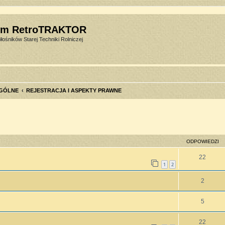
um RetroTRAKTOR
łośników Starej Techniki Rolniczej
GÓLNE
REJESTRACJA I ASPEKTY PRAWNE
szukiwanie zaawansowane
ODPOWIEDZI
22
1
2
2
5
22