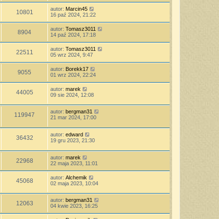
autor:
Marcin45
10801
16 paź 2024, 21:22
autor:
Tomasz3011
8904
14 paź 2024, 17:18
autor:
Tomasz3011
22511
05 wrz 2024, 9:47
autor:
Borekk17
9055
01 wrz 2024, 22:24
autor:
marek
44005
09 sie 2024, 12:08
autor:
bergman31
119947
21 mar 2024, 17:00
autor:
edward
36432
19 gru 2023, 21:30
autor:
marek
22968
22 maja 2023, 11:01
autor:
Alchemik
45068
02 maja 2023, 10:04
autor:
bergman31
12063
04 kwie 2023, 16:25