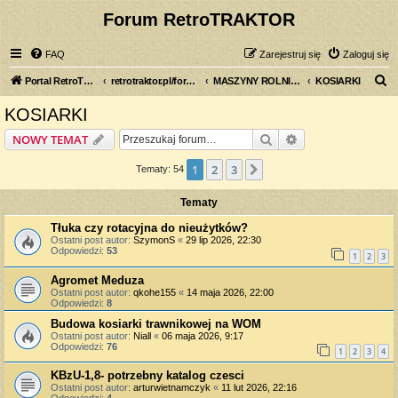
Forum RetroTRAKTOR
FAQ
Zarejestruj się
Zaloguj się
S
Portal RetroTRAKTOR.pl
retrotraktor.pl/forum
MASZYNY ROLNICZE
KOSIARKI
z
KOSIARKI
u
Szukaj
Wyszukiwanie z
NOWY TEMAT
k
a
1
2
3
Następna
Tematy: 54
j
Tematy
Tłuka czy rotacyjna do nieużytków?
Ostatni post autor:
SzymonS
«
29 lip 2026, 22:30
Odpowiedzi:
53
1
2
3
Agromet Meduza
Ostatni post autor:
qkohe155
«
14 maja 2026, 22:00
Odpowiedzi:
8
Budowa kosiarki trawnikowej na WOM
Ostatni post autor:
Niall
«
06 maja 2026, 9:17
Odpowiedzi:
76
1
2
3
4
KBzU-1,8- potrzebny katalog czesci
Ostatni post autor:
arturwietnamczyk
«
11 lut 2026, 22:16