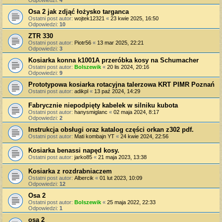
Odpowiedzi:
4
Osa 2 jak zdjąć łożysko targanca
Ostatni post autor:
wojtek12321
«
23 kwie 2025, 16:50
Odpowiedzi:
10
ZTR 330
Ostatni post autor:
Piotr56
«
13 mar 2025, 22:21
Odpowiedzi:
3
Kosiarka konna k1001A przeróbka kosy na Schumacher
Ostatni post autor:
Bolszewik
«
20 lis 2024, 20:16
Odpowiedzi:
9
Prototypowa kosiarka rotacyjna talerzowa KRT PIMR Poznań
Ostatni post autor:
adikpl
«
13 paź 2024, 14:29
Fabrycznie niepodpięty kabelek w silniku kubota
Ostatni post autor:
hanysmiglanc
«
02 maja 2024, 8:17
Odpowiedzi:
2
Instrukcja obsługi oraz katalog części orkan z302 pdf.
Ostatni post autor:
Mati kombajn YT
«
24 kwie 2024, 22:56
Kosiarka benassi napęd kosy.
Ostatni post autor:
jarko85
«
21 maja 2023, 13:38
Kosiarka z rozdrabniaczem
Ostatni post autor:
Albercik
«
01 lut 2023, 10:09
Odpowiedzi:
12
Osa 2
Ostatni post autor:
Bolszewik
«
25 maja 2022, 22:33
Odpowiedzi:
1
osa 2