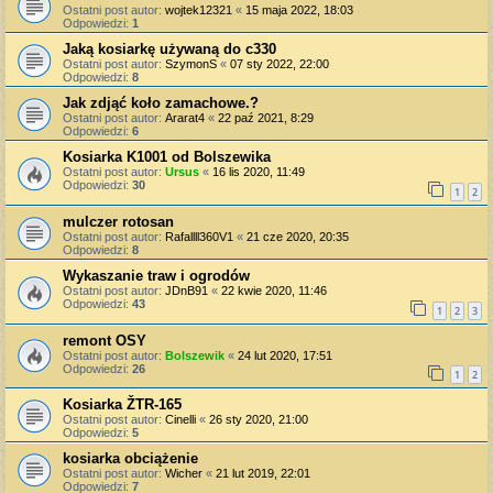
Ostatni post autor:
wojtek12321
«
15 maja 2022, 18:03
Odpowiedzi:
1
Jaką kosiarkę używaną do c330
Ostatni post autor:
SzymonS
«
07 sty 2022, 22:00
Odpowiedzi:
8
Jak zdjąć koło zamachowe.?
Ostatni post autor:
Ararat4
«
22 paź 2021, 8:29
Odpowiedzi:
6
Kosiarka K1001 od Bolszewika
Ostatni post autor:
Ursus
«
16 lis 2020, 11:49
Odpowiedzi:
30
1
2
mulczer rotosan
Ostatni post autor:
Rafallll360V1
«
21 cze 2020, 20:35
Odpowiedzi:
8
Wykaszanie traw i ogrodów
Ostatni post autor:
JDnB91
«
22 kwie 2020, 11:46
Odpowiedzi:
43
1
2
3
remont OSY
Ostatni post autor:
Bolszewik
«
24 lut 2020, 17:51
Odpowiedzi:
26
1
2
Kosiarka ŽTR-165
Ostatni post autor:
Cinelli
«
26 sty 2020, 21:00
Odpowiedzi:
5
kosiarka obciążenie
Ostatni post autor:
Wicher
«
21 lut 2019, 22:01
Odpowiedzi:
7